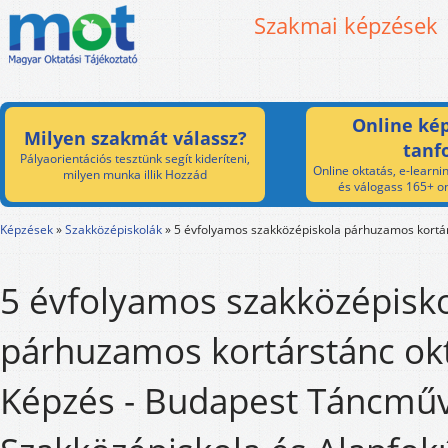
Szakmai képzések
Online kép
Milyen szakmát válassz?
tanf
Pályaorientációs tesztünk segít kideríteni,
Online oktatás, e-learnin
milyen munka illik Hozzád
és válogass 165+ on
Képzések
»
Szakközépiskolák
»
5 évfolyamos szakközépiskola párhuzamos kortár
5 évfolyamos szakközépisk
párhuzamos kortárstánc ok
Képzés - Budapest Táncműv