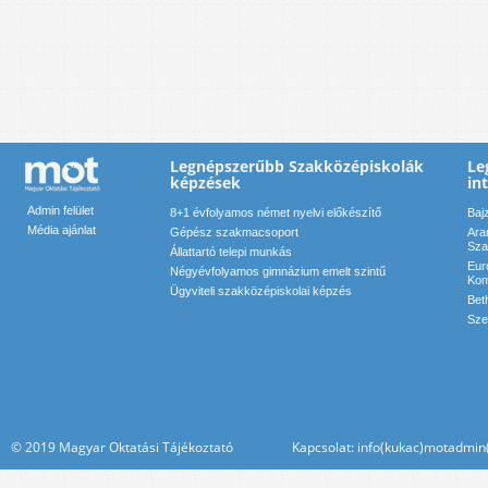
Legnépszerűbb Szakközépiskolák
Le
képzések
in
Admin felület
8+1 évfolyamos német nyelvi előkészítő
Baj
Média ajánlat
Gépész szakmacsoport
Ara
Sza
Állattartó telepi munkás
Eur
Négyévfolyamos gimnázium emelt szintű
Kom
Ügyviteli szakközépiskolai képzés
Bet
Sze
© 2019 Magyar Oktatási Tájékoztató Kapcsolat: info(kukac)motadmin(