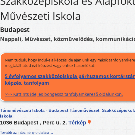
Szakközépiskola és Alapfok
Művészeti Iskola
Budapest
Nappali, Művészet, közmüvelődés, kommunikáci
Nem tudjuk, hogy indul-e a képzés, de ajánlunk egy másik tanfolyamkeres
megtalálhatod ezt képzést vagy ehhez hasonlókat:
5 évfolyamos szakközépiskola párhuzamos kortárstán
képzés, tanfolyam
>>> Kattints ide, és böngéssz tanfolyamkereső oldalunkon.
Táncművészeti Iskola - Budapest Táncművészeti Szakközépiskol
Iskola
1036 Budapest , Perc u. 2.
Térkép
Tovább az intézmény oldalára →