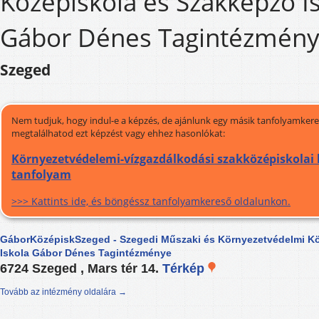
Középiskola és Szakképző I
Gábor Dénes Tagintézmén
Szeged
Nem tudjuk, hogy indul-e a képzés, de ajánlunk egy másik tanfolyamkeres
megtalálhatod ezt képzést vagy ehhez hasonlókat:
Környezetvédelemi-vízgazdálkodási szakközépiskolai k
tanfolyam
>>> Kattints ide, és böngéssz tanfolyamkereső oldalunkon.
GáborKözépiskSzeged - Szegedi Műszaki és Környezetvédelmi K
Iskola Gábor Dénes Tagintézménye
6724 Szeged , Mars tér 14.
Térkép
Tovább az intézmény oldalára →