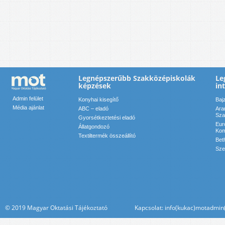
Legnépszerűbb Szakközépiskolák
Le
képzések
in
Admin felület
Konyhai kisegítő
Baj
Média ajánlat
ABC – eladó
Ara
Sza
Gyorsétkeztetési eladó
Eur
Állatgondozó
Kom
Textiltermék összeállító
Bet
Sze
© 2019 Magyar Oktatási Tájékoztató Kapcsolat: info(kukac)motadmin(