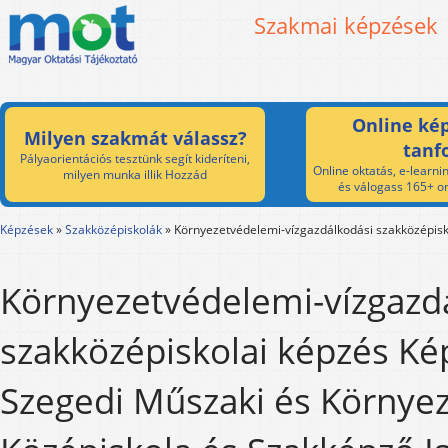
Szakmai képzések
Online kép
Milyen szakmát válassz?
tanf
Pályaorientációs tesztünk segít kideríteni,
Online oktatás, e-learnin
milyen munka illik Hozzád
és válogass 165+ on
Képzések
»
Szakközépiskolák
»
Környezetvédelemi-vízgazdálkodási szakközépisk
Környezetvédelemi-vízgazd
szakközépiskolai képzés Ké
Szegedi Műszaki és Környe