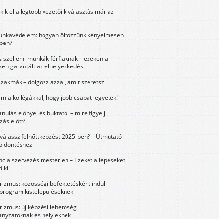
kik el a legtöbb vezetői kiválasztás már az
unkavédelem: hogyan öltözzünk kényelmesen
ben?
és szellemi munkák férfiaknak – ezeken a
ken garantált az elhelyezkedés
szakmák – dolgozz azzal, amit szeretsz
m a kollégákkal, hogy jobb csapat legyetek!
anulás előnyei és buktatói – mire figyelj
zás előtt?
válassz felnőttképzést 2025-ben? – Útmutató
bb döntéshez
ncia szervezés mesterien – Ezeket a lépéseket
 ki!
urizmus: közösségi befektetésként indul
 program kistelepüléseknek
urizmus: új képzési lehetőség
nyzatoknak és helyieknek