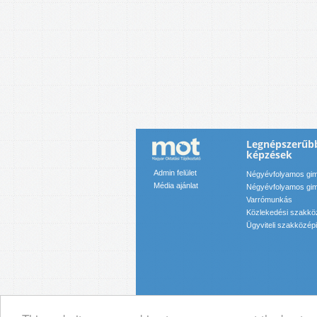
Legnépszerűb
képzések
Admin felület
Négyévfolyamos gim
Média ajánlat
Négyévfolyamos gim
Varrómunkás
Közlekedési szakkö
Ügyviteli szakközép