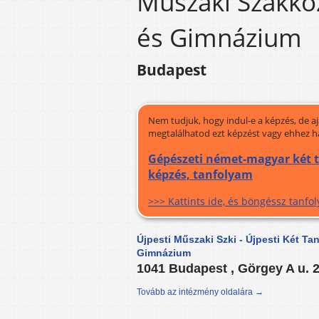
Műszaki Szakköz
és Gimnázium
Budapest
Nem tudjuk, hogy indul-e a képzés, de a
megtalálhatod ezt képzést vagy ehhez h
Gépészeti német-magyar két ta
képzés, tanfolyam
>>> Kattints ide, és böngéssz tanf
Újpesti Műszaki Szki - Újpesti Két T
Gimnázium
1041 Budapest , Görgey A u. 
Tovább az intézmény oldalára →