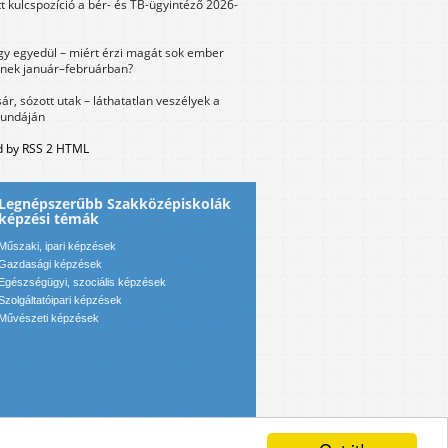
tt kulcspozíció a bér- és TB-ügyintéző 2026-
y egyedül – miért érzi magát sok ember
nek január–februárban?
sár, sózott utak – láthatatlan veszélyek a
bundáján
 by RSS 2 HTML
Legnépszerűbb Szakközépiskolák
képzési témák
Műszaki, ipari képzések
Gazdasági képzések
Egészségügyi, szociális képzések
Szolgáltatóipari képzések
Művészeti képzések