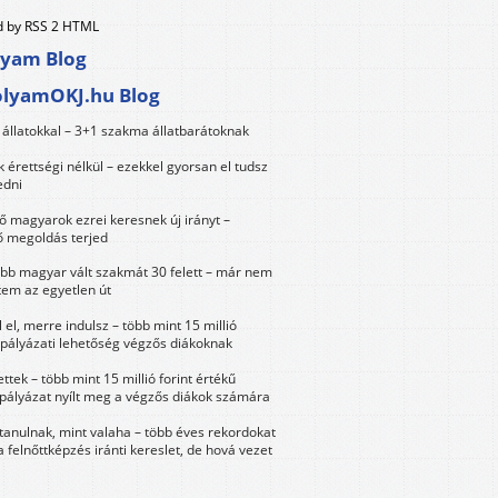
 by RSS 2 HTML
lyam Blog
olyamOKJ.hu Blog
állatokkal – 3+1 szakma állatbarátoknak
érettségi nélkül – ezekkel gyorsan el tudsz
edni
 magyarok ezrei keresnek új irányt –
 megoldás terjed
öbb magyar vált szakmát 30 felett – már nem
tem az egyetlen út
 el, merre indulsz – több mint 15 millió
 pályázati lehetőség végzős diákoknak
ttek – több mint 15 millió forint értékű
 pályázat nyílt meg a végzős diákok számára
tanulnak, mint valaha – több éves rekordokat
a felnőttképzés iránti kereslet, de hová vezet