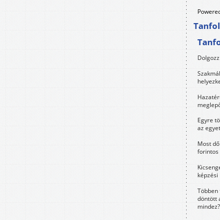
Powered
Tanfo
Tanf
Dolgozz 
Szakmák 
helyezk
Hazatérő
meglepő
Egyre t
az egye
Most dől
forintos
Kicsenge
képzési
Többen 
döntött 
mindez?