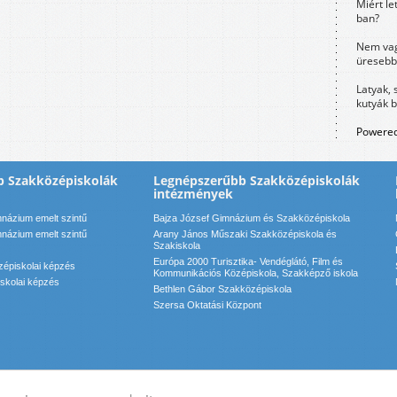
Miért le
ban?
Nem vag
üresebb
Latyak, 
kutyák 
Powered
b Szakközépiskolák
Legnépszerűbb Szakközépiskolák
intézmények
názium emelt szintű
Bajza József Gimnázium és Szakközépiskola
názium emelt szintű
Arany János Műszaki Szakközépiskola és
Szakiskola
Európa 2000 Turisztika- Vendéglátó, Film és
zépiskolai képzés
Kommunikációs Középiskola, Szakképző iskola
iskolai képzés
Bethlen Gábor Szakközépiskola
Szersa Oktatási Központ