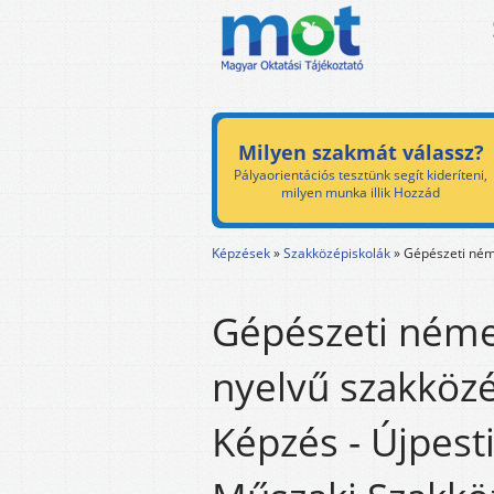
Milyen szakmát válassz?
Pályaorientációs tesztünk segít kideríteni,
milyen munka illik Hozzád
Képzések
»
Szakközépiskolák
»
Gépészeti néme
Gépészeti német
nyelvű szakközé
Képzés - Újpesti