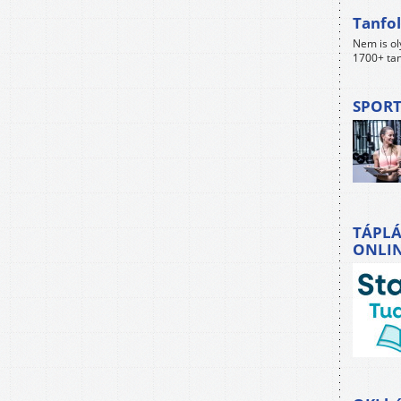
Tanfol
Nem is ol
1700+ tan
SPORT
TÁPLÁ
ONLI