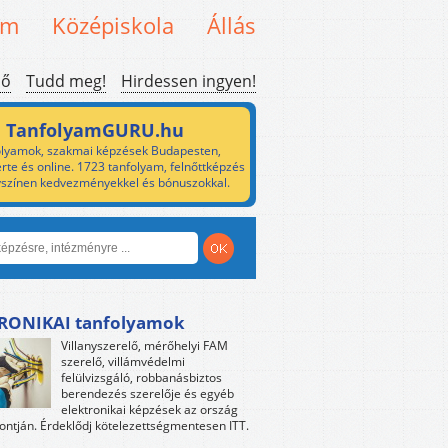
em
Középiskola
Állás
ső
Tudd meg!
Hirdessen ingyen!
TanfolyamGURU.hu
lyamok, szakmai képzések Budapesten,
rte és online. 1723 tanfolyam, felnőttképzés
yszínen kedvezményekkel és bónuszokkal.
RONIKAI tanfolyamok
Villanyszerelő, mérőhelyi FAM
szerelő, villámvédelmi
felülvizsgáló, robbanásbiztos
berendezés szerelője és egyéb
elektronikai képzések az ország
ntján. Érdeklődj kötelezettségmentesen ITT.