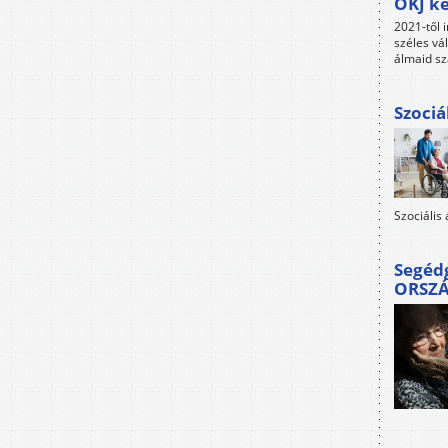
OKJ ké
2021-től i
széles vá
álmaid sz
Szociá
Szociális
Segéd
ORSZ