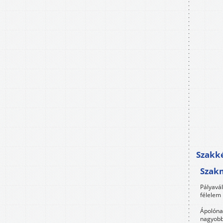
Szakké
Szak
Pályavá
félelem 
Ápolóna
nagyobb