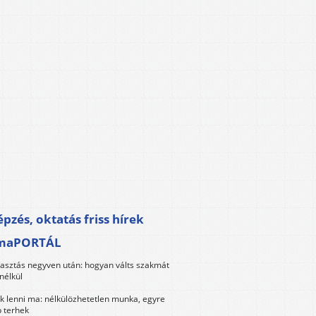
pzés, oktatás friss hírek
maPORTÁL
lasztás negyven után: hogyan válts szakmát
nélkül
k lenni ma: nélkülözhetetlen munka, egyre
 terhek