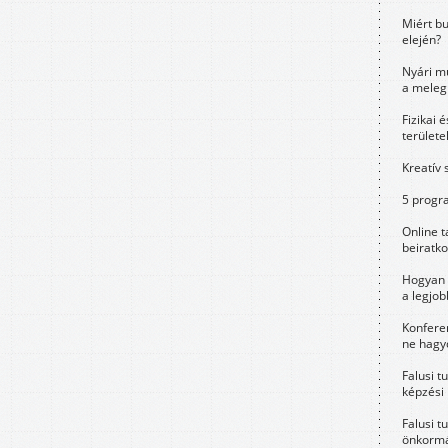
Miért bu
elején?
Nyári m
a meleg
Fizikai 
területe
Kreatív 
5 progra
Online t
beiratko
Hogyan 
a legjo
Konfere
ne hagyd
Falusi t
képzési
Falusi t
önkormá