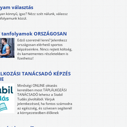
yam választás
yan könnyű, igaz? Nézz szét nálunk, válassz
folyamunk közül.
 tanfolyamok ORSZÁGOSAN
Edző szeretnél lenni? Jelentkezz
országosan elérhető sportos
képzéseinkre. Nincs rejtett költség,
és kamatmentes részletekben is
fizethetsz!
LKOZÁSI TANÁCSADÓ KÉPZÉS
NE
Minőségi ONLINE oktatás
keretében most TÁPLÁLKOZÁSI
TANÁCSADÓ lehetsz a Stabil
Tudás jóvoltából. Várjuk
jelentkezésed, ha fontos számodra
az egészség, és szívesen segítenél
a környezetedben élőknek