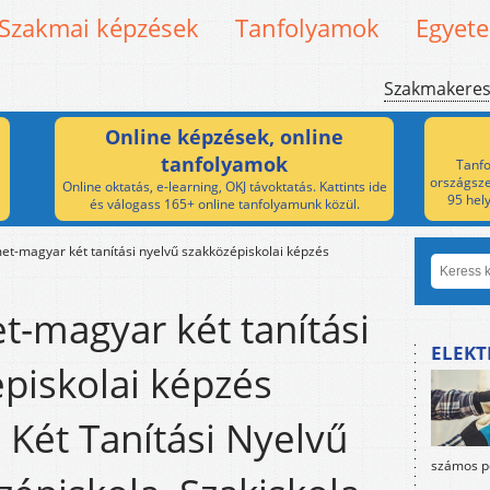
Szakmai képzések
Tanfolyamok
Egyet
Szakmakere
Online képzések, online
tanfolyamok
Tanfo
országsze
Online oktatás, e-learning, OKJ távoktatás. Kattints ide
95 hel
és válogass 165+ online tanfolyamunk közül.
t-magyar két tanítási nyelvű szakközépiskolai képzés
-magyar két tanítási
ELEKT
piskolai képzés
 Két Tanítási Nyelvű
számos po