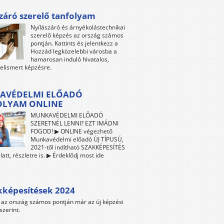
záró szerelő tanfolyam
Nyílászáró és árnyékolástechnikai
szerelő képzés az ország számos
pontján. Kattints és jelentkezz a
Hozzád legközelebbi városba a
hamarosan induló hivatalos,
 elismert képzésre.
AVÉDELMI ELŐADÓ
OLYAM ONLINE
MUNKAVÉDELMI ELŐADÓ
SZERETNÉL LENNI? EZT IMÁDNI
FOGOD! ▶ ONLINE végezhető
Munkavédelmi előadó ÚJ TÍPUSÚ,
2021-től indítható SZAKKÉPESÍTÉS
att, részletre is. ▶ Érdeklődj most ide
kképesítések 2024
az ország számos pontján már az új képzési
szerint.