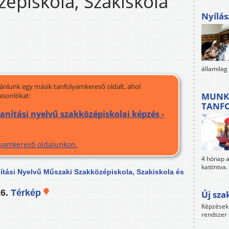
épiskola, Szakiskola
Nyílás
államilag
jánlunk egy másik tanfolyamkereső oldalt, ahol
MUNK
asonlókat:
TANF
nítási nyelvű szakközépiskolai képzés -
olyamkereső oldalunkon.
4 hónap al
kattintva.
anítási Nyelvű Műszaki Szakközépiskola, Szakiskola és
26.
Térkép
Új sza
Képzések 
rendszer 