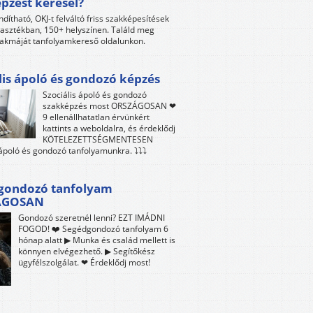
pzést keresel?
ndítható, OKJ-t felváltó friss szakképesítések
lasztékban, 150+ helyszínen. Találd meg
akmáját tanfolyamkereső oldalunkon.
lis ápoló és gondozó képzés
Szociális ápoló és gondozó
szakképzés most ORSZÁGOSAN ❤
9 ellenállhatatlan érvünkért
kattints a weboldalra, és érdeklődj
KÖTELEZETTSÉGMENTESEN
 ápoló és gondozó tanfolyamunkra. ⤵⤵⤵
gondozó tanfolyam
ÁGOSAN
Gondozó szeretnél lenni? EZT IMÁDNI
FOGOD! ❤️ Segédgondozó tanfolyam 6
hónap alatt ▶ Munka és család mellett is
könnyen elvégezhető. ▶ Segítőkész
ügyfélszolgálat. ❤ Érdeklődj most!