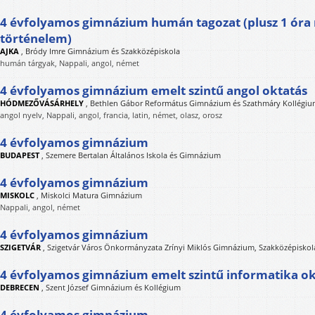
4 évfolyamos gimnázium humán tagozat (plusz 1 óra m
történelem)
AJKA
,
Bródy Imre Gimnázium és Szakközépiskola
humán tárgyak, Nappali, angol, német
4 évfolyamos gimnázium emelt szintű angol oktatás
HÓDMEZŐVÁSÁRHELY
,
Bethlen Gábor Református Gimnázium és Szathmáry Kollégi
angol nyelv, Nappali, angol, francia, latin, német, olasz, orosz
4 évfolyamos gimnázium
BUDAPEST
,
Szemere Bertalan Általános Iskola és Gimnázium
4 évfolyamos gimnázium
MISKOLC
,
Miskolci Matura Gimnázium
Nappali, angol, német
4 évfolyamos gimnázium
SZIGETVÁR
,
Szigetvár Város Önkormányzata Zrínyi Miklós Gimnázium, Szakközépiskol
4 évfolyamos gimnázium emelt szintű informatika ok
DEBRECEN
,
Szent József Gimnázium és Kollégium
4 évfolyamos gimnázium