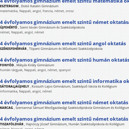
4 évfolyamos gimnázium emelt szintű matematika o
ESZTERGOM
,
Dobó Katalin Gimnázium
matematika, Nappali, angol, francia, német, orosz
4 évfolyamos gimnázium emelt szintű német oktatás
ÚJFEHÉRTÓ
,
Szent István Gimnázium és Szakközépiskola
német, Nappali, angol, német
4 évfolyamos gimnázium emelt szintű angol oktatás
SZÉKESFEHÉRVÁR
,
Tóparti Gimnázium és Művészeti Szakközépiskola
4 évfolyamos gimnázium emelt szintű humán oktatá
FONYÓD
,
Mátyás Király Gimnázium
humán tárgyak, Nappali, angol, német, spanyol
4 évfolyamos gimnázium emelt szintű informatika ok
SÁTORALJAÚJHELY
,
Kossuth Lajos Gimnázium, Szakképző Iskola és Kollégium
informatika, Nappali, angol, német
4 évfolyamos gimnázium emelt szintű német oktatás
KARCAG
,
Szentannai Sámuel Mezőgazdasági Szakközépiskola Gimnázium és Kollégiu
4 évfolyamos gimnázium emelt szintű német oktatás
TISZAFÖLDVÁR
,
Hajnóczy József Gimnázium, Humán Szakközépiskola és Kollégium
német, Nappali, angol, német