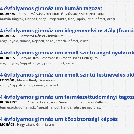
4 évfolyamos gimnázium humán tagozat
BUDAPEST
,
Corvin Mátyás Gimnázium és Műszaki Szakközépiskola
humán tárgyak, Nappali, angol, eszperanto, finn, japán, latin, német, orosz
4 évfolyamos gimnázium idegennyelvi osztály (franci
BUDAPEST
,
Berzsenyi Dániel Ginmázium
angol nyelv, francia, Nappali, angol, francia, német, olasz
4 évfolyamos gimnázium emelt szintű angol nyelvi o
BUDAPEST
,
Lónyay Utcai Református Gimnázium és Kollégium
angol nyelv, Nappali, angol, japán, német, orosz
4 évfolyamos gimnázium emelt szintű testnevelés ok
FONYÓD
,
Mátyás Király Gimnázium
sport, Nappali, angol, német, spanyol
4 évfolyamos gimnázium természettudományi tagoz
BUDAPEST
,
ELTE Apáczai Csere János Gyakorlógimnázium és Kollégium
természettudományok, Nappali, angol, francia, latin, német, olasz
4 évfolyamos gimnázium közbiztonsági képzés
MOHÁCS
,
Nagy László Gimnázium