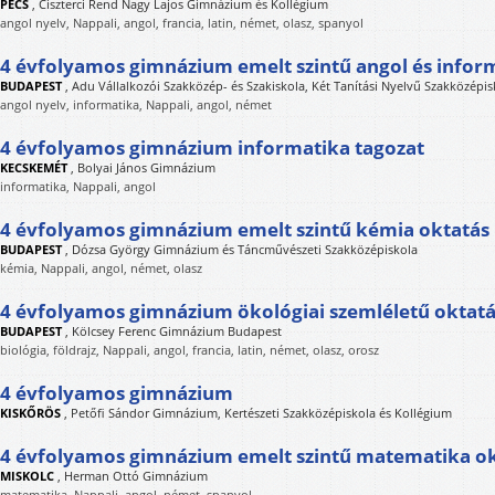
PÉCS
,
Ciszterci Rend Nagy Lajos Gimnázium és Kollégium
angol nyelv, Nappali, angol, francia, latin, német, olasz, spanyol
4 évfolyamos gimnázium emelt szintű angol és infor
BUDAPEST
,
Adu Vállalkozói Szakközép- és Szakiskola, Két Tanítási Nyelvű Szakközép
angol nyelv, informatika, Nappali, angol, német
4 évfolyamos gimnázium informatika tagozat
KECSKEMÉT
,
Bolyai János Gimnázium
informatika, Nappali, angol
4 évfolyamos gimnázium emelt szintű kémia oktatás
BUDAPEST
,
Dózsa György Gimnázium és Táncművészeti Szakközépiskola
kémia, Nappali, angol, német, olasz
4 évfolyamos gimnázium ökológiai szemléletű oktat
BUDAPEST
,
Kölcsey Ferenc Gimnázium Budapest
biológia, földrajz, Nappali, angol, francia, latin, német, olasz, orosz
4 évfolyamos gimnázium
KISKŐRÖS
,
Petőfi Sándor Gimnázium, Kertészeti Szakközépiskola és Kollégium
4 évfolyamos gimnázium emelt szintű matematika o
MISKOLC
,
Herman Ottó Gimnázium
matematika, Nappali, angol, német, spanyol