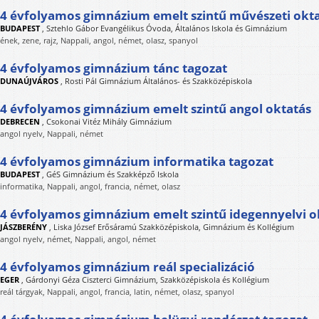
4 évfolyamos gimnázium emelt szintű művészeti okt
BUDAPEST
,
Sztehlo Gábor Evangélikus Óvoda, Általános Iskola és Gimnázium
ének, zene, rajz, Nappali, angol, német, olasz, spanyol
4 évfolyamos gimnázium tánc tagozat
DUNAÚJVÁROS
,
Rosti Pál Gimnázium Általános- és Szakközépiskola
4 évfolyamos gimnázium emelt szintű angol oktatás
DEBRECEN
,
Csokonai Vitéz Mihály Gimnázium
angol nyelv, Nappali, német
4 évfolyamos gimnázium informatika tagozat
BUDAPEST
,
GéS Gimnázium és Szakképző Iskola
informatika, Nappali, angol, francia, német, olasz
4 évfolyamos gimnázium emelt szintű idegennyelvi o
JÁSZBERÉNY
,
Liska József Erősáramú Szakközépiskola, Gimnázium és Kollégium
angol nyelv, német, Nappali, angol, német
4 évfolyamos gimnázium reál specializáció
EGER
,
Gárdonyi Géza Ciszterci Gimnázium, Szakközépiskola és Kollégium
reál tárgyak, Nappali, angol, francia, latin, német, olasz, spanyol