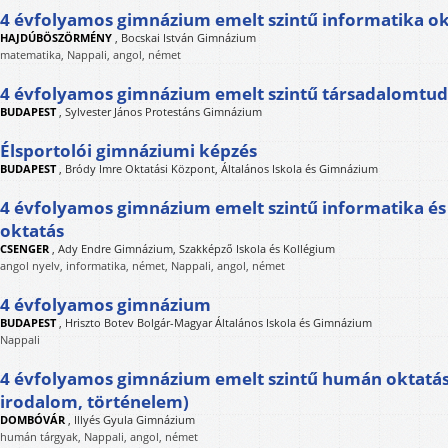
4 évfolyamos gimnázium emelt szintű informatika ok
HAJDÚBÖSZÖRMÉNY
,
Bocskai István Gimnázium
matematika, Nappali, angol, német
4 évfolyamos gimnázium emelt szintű társadalomtu
BUDAPEST
,
Sylvester János Protestáns Gimnázium
Élsportolói gimnáziumi képzés
BUDAPEST
,
Bródy Imre Oktatási Központ, Általános Iskola és Gimnázium
4 évfolyamos gimnázium emelt szintű informatika és
oktatás
CSENGER
,
Ady Endre Gimnázium, Szakképző Iskola és Kollégium
angol nyelv, informatika, német, Nappali, angol, német
4 évfolyamos gimnázium
BUDAPEST
,
Hriszto Botev Bolgár-Magyar Általános Iskola és Gimnázium
Nappali
4 évfolyamos gimnázium emelt szintű humán oktatás
irodalom, történelem)
DOMBÓVÁR
,
Illyés Gyula Gimnázium
humán tárgyak, Nappali, angol, német