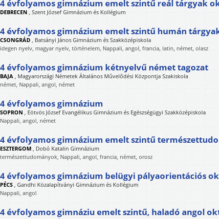
4 évfolyamos gimnázium emelt szintű reál tárgyak o
DEBRECEN
,
Szent József Gimnázium és Kollégium
4 évfolyamos gimnázium emelt szintű humán tárgyak
CSONGRÁD
,
Batsányi János Gimnázium és Szakközépiskola
idegen nyelv, magyar nyelv, történelem, Nappali, angol, francia, latin, német, olasz
4 évfolyamos gimnázium kétnyelvű német tagozat
BAJA
,
Magyarországi Németek Általános Művelődési Központja Szakiskola
német, Nappali, angol, német
4 évfolyamos gimnázium
SOPRON
,
Eötvös József Evangélikus Gimnázium és Egészségügyi Szakközépiskola
Nappali, angol, német
4 évfolyamos gimnázium emelt szintű természettud
ESZTERGOM
,
Dobó Katalin Gimnázium
természettudományok, Nappali, angol, francia, német, orosz
4 évfolyamos gimnázium belügyi pályaorientációs ok
PÉCS
,
Gandhi Közalapítványi Gimnázium és Kollégium
Nappali, angol
4 évfolyamos gimnáziu emelt szintű, haladó angol ok