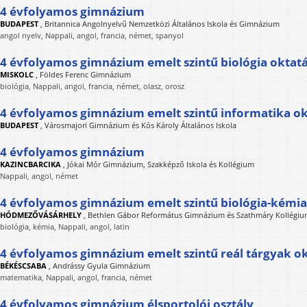
4 évfolyamos gimnázium
BUDAPEST
,
Britannica Angolnyelvű Nemzetközi Általános Iskola és Gimnázium
angol nyelv, Nappali, angol, francia, német, spanyol
4 évfolyamos gimnázium emelt szintű biológia oktat
MISKOLC
,
Földes Ferenc Gimnázium
biológia, Nappali, angol, francia, német, olasz, orosz
4 évfolyamos gimnázium emelt szintű informatika ok
BUDAPEST
,
Városmajori Gimnázium és Kós Károly Általános Iskola
4 évfolyamos gimnázium
KAZINCBARCIKA
,
Jókai Mór Gimnázium, Szakképző Iskola és Kollégium
Nappali, angol, német
4 évfolyamos gimnázium emelt szintű biológia-kémia
HÓDMEZŐVÁSÁRHELY
,
Bethlen Gábor Református Gimnázium és Szathmáry Kollégi
biológia, kémia, Nappali, angol, latin
4 évfolyamos gimnázium emelt szintű reál tárgyak o
BÉKÉSCSABA
,
Andrássy Gyula Gimnázium
matematika, Nappali, angol, francia, német
4 évfolyamos gimnázium élsportolói osztály