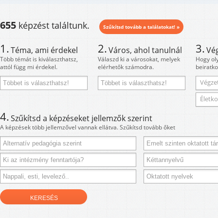
655
képzést találtunk.
Szűkítsd tovább a találatokat! »
1.
2.
3.
Téma, ami érdekel
Város, ahol tanulnál
Vé
Több témát is kiválaszthatsz,
Válaszd ki a városokat, melyek
Hogy ol
attól függ mi érdekel.
elérhetők számodra.
beiratko
Végzet
Életko
4.
Szűkítsd a képzéseket jellemzők szerint
A képzések több jellemzővel vannak ellátva. Szűkítsd tovább őket