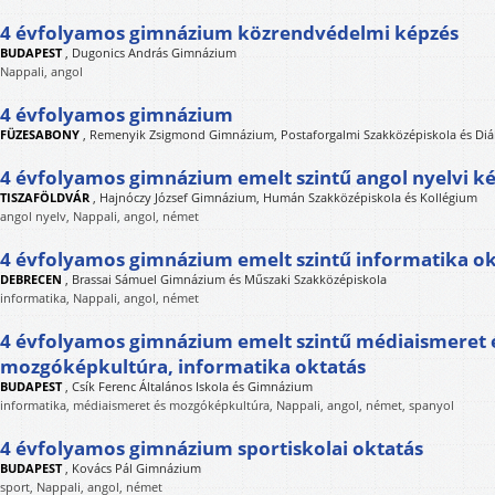
4 évfolyamos gimnázium közrendvédelmi képzés
BUDAPEST
,
Dugonics András Gimnázium
Nappali, angol
4 évfolyamos gimnázium
FÜZESABONY
,
Remenyik Zsigmond Gimnázium, Postaforgalmi Szakközépiskola és Di
4 évfolyamos gimnázium emelt szintű angol nyelvi k
TISZAFÖLDVÁR
,
Hajnóczy József Gimnázium, Humán Szakközépiskola és Kollégium
angol nyelv, Nappali, angol, német
4 évfolyamos gimnázium emelt szintű informatika ok
DEBRECEN
,
Brassai Sámuel Gimnázium és Műszaki Szakközépiskola
informatika, Nappali, angol, német
4 évfolyamos gimnázium emelt szintű médiaismeret 
mozgóképkultúra, informatika oktatás
BUDAPEST
,
Csík Ferenc Általános Iskola és Gimnázium
informatika, médiaismeret és mozgóképkultúra, Nappali, angol, német, spanyol
4 évfolyamos gimnázium sportiskolai oktatás
BUDAPEST
,
Kovács Pál Gimnázium
sport, Nappali, angol, német