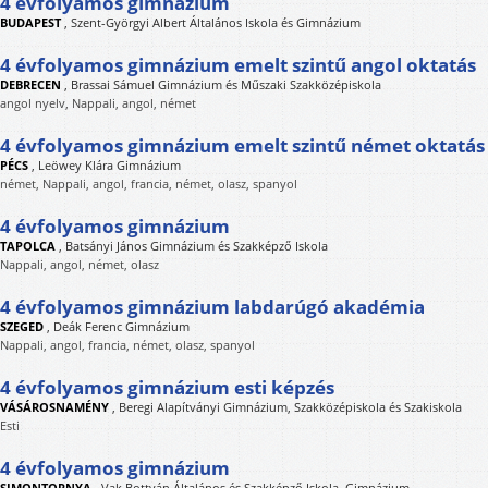
4 évfolyamos gimnázium
BUDAPEST
,
Szent-Györgyi Albert Általános Iskola és Gimnázium
4 évfolyamos gimnázium emelt szintű angol oktatás
DEBRECEN
,
Brassai Sámuel Gimnázium és Műszaki Szakközépiskola
angol nyelv, Nappali, angol, német
4 évfolyamos gimnázium emelt szintű német oktatás
PÉCS
,
Leöwey Klára Gimnázium
német, Nappali, angol, francia, német, olasz, spanyol
4 évfolyamos gimnázium
TAPOLCA
,
Batsányi János Gimnázium és Szakképző Iskola
Nappali, angol, német, olasz
4 évfolyamos gimnázium labdarúgó akadémia
SZEGED
,
Deák Ferenc Gimnázium
Nappali, angol, francia, német, olasz, spanyol
4 évfolyamos gimnázium esti képzés
VÁSÁROSNAMÉNY
,
Beregi Alapítványi Gimnázium, Szakközépiskola és Szakiskola
Esti
4 évfolyamos gimnázium
SIMONTORNYA
,
Vak Bottyán Általános és Szakképző Iskola, Gimnázium