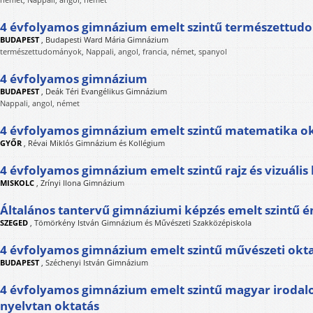
4 évfolyamos gimnázium emelt szintű természettud
BUDAPEST
,
Budapesti Ward Mária Gimnázium
természettudományok, Nappali, angol, francia, német, spanyol
4 évfolyamos gimnázium
BUDAPEST
,
Deák Téri Evangélikus Gimnázium
Nappali, angol, német
4 évfolyamos gimnázium emelt szintű matematika ok
GYŐR
,
Révai Miklós Gimnázium és Kollégium
4 évfolyamos gimnázium emelt szintű rajz és vizuális
MISKOLC
,
Zrínyi Ilona Gimnázium
Általános tantervű gimnáziumi képzés emelt szintű é
SZEGED
,
Tömörkény István Gimnázium és Művészeti Szakközépiskola
4 évfolyamos gimnázium emelt szintű művészeti okt
BUDAPEST
,
Széchenyi István Gimnázium
4 évfolyamos gimnázium emelt szintű magyar iroda
nyelvtan oktatás