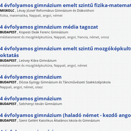
4 évfolyamos gimnázium emelt szintű fizika-matemat
MISKOLC
,
Lévay József Református Gimnázium és Diákotthon
fizika, matematika, Nappali, angol, német
4 évfolyamos gimnázium média tagozat
BUDAPEST
,
Kispesti Deák Ferenc Gimnázium
médiaismeret és mozgóképkultúra, Nappali, angol, francia, német, orosz
4 évfolyamos gimnázium emelt szintű mozgóképkult
oktatás
BUDAPEST
,
Leövey Klára Gimnázium
médiaismeret és mozgóképkultúra, Nappali, angol, német
4 évfolyamos gimnázium
BUDAPEST
,
Dózsa György Gimnázium és Táncművészeti Szakközépiskola
Nappali, angol, német, olasz
4 évfolyamos gimnázium
BUDAPEST
,
Széchenyi István Gimnázium
4 évfolyamos gimnázium (haladó német - kezdő ango
BUDAPEST
,
Szent Gellért Katolikus Általános Iskola és Gimnázium