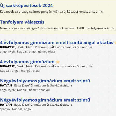
Új szakképesítések 2024
Képzések az ország számos pontján már az új képzési rendszer szerint.
Tanfolyam választás
Nem is olyan könnyű, igaz? Nézz szét nálunk, válassz 1700+ tanfolyamunk közül.
4 évfolyamos gimnázium emelt szintű angol oktatás
BUDAPEST
,
Benkő István Református Általános Iskola és Gimnázium
angol nyelv, Nappali, angol, német, olasz
4 évfolyamos gimnázium
BUDAPEST
,
Benkő István Református Általános Iskola és Gimnázium
Nappali, angol, mongól, olasz
Négyévfolyamos gimnázium emelt szintű
HATVAN
,
Bajza József Gimnázium és Szakközépiskola
angol nyelv, Nappali, német, spanyol
Négyévfolyamos gimnázium emelt szintű
HATVAN
,
Bajza József Gimnázium és Szakközépiskola
spanyol, Nappali, angol