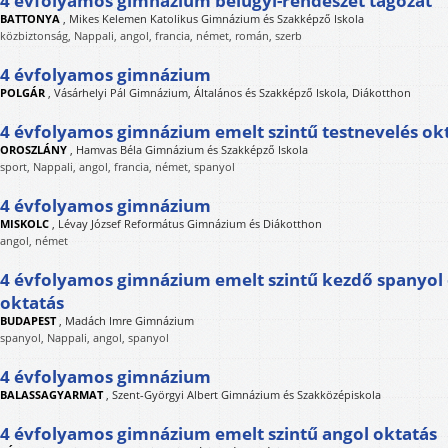
4 évfolyamos gimnázium belügyi-rendészet tagozat
BATTONYA
,
Mikes Kelemen Katolikus Gimnázium és Szakképző Iskola
közbiztonság, Nappali, angol, francia, német, román, szerb
4 évfolyamos gimnázium
POLGÁR
,
Vásárhelyi Pál Gimnázium, Általános és Szakképző Iskola, Diákotthon
4 évfolyamos gimnázium emelt szintű testnevelés ok
OROSZLÁNY
,
Hamvas Béla Gimnázium és Szakképző Iskola
sport, Nappali, angol, francia, német, spanyol
4 évfolyamos gimnázium
MISKOLC
,
Lévay József Református Gimnázium és Diákotthon
angol, német
4 évfolyamos gimnázium emelt szintű kezdő spanyol 
oktatás
BUDAPEST
,
Madách Imre Gimnázium
spanyol, Nappali, angol, spanyol
4 évfolyamos gimnázium
BALASSAGYARMAT
,
Szent-Györgyi Albert Gimnázium és Szakközépiskola
4 évfolyamos gimnázium emelt szintű angol oktatás