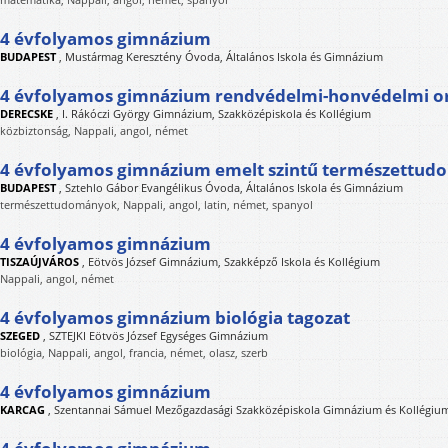
4 évfolyamos gimnázium
BUDAPEST
,
Mustármag Keresztény Óvoda, Általános Iskola és Gimnázium
4 évfolyamos gimnázium rendvédelmi-honvédelmi or
DERECSKE
,
I. Rákóczi György Gimnázium, Szakközépiskola és Kollégium
közbiztonság, Nappali, angol, német
4 évfolyamos gimnázium emelt szintű természettud
BUDAPEST
,
Sztehlo Gábor Evangélikus Óvoda, Általános Iskola és Gimnázium
természettudományok, Nappali, angol, latin, német, spanyol
4 évfolyamos gimnázium
TISZAÚJVÁROS
,
Eötvös József Gimnázium, Szakképző Iskola és Kollégium
Nappali, angol, német
4 évfolyamos gimnázium biológia tagozat
SZEGED
,
SZTEJKI Eötvös József Egységes Gimnázium
biológia, Nappali, angol, francia, német, olasz, szerb
4 évfolyamos gimnázium
KARCAG
,
Szentannai Sámuel Mezőgazdasági Szakközépiskola Gimnázium és Kollégiu