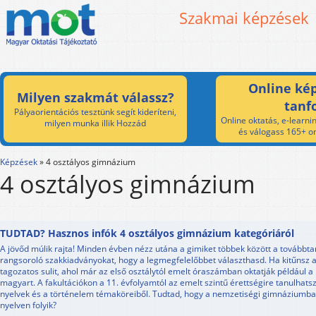
Szakmai képzések
Online kép
Milyen szakmát válassz?
tanf
Pályaorientációs tesztünk segít kideríteni,
Online oktatás, e-learnin
milyen munka illik Hozzád
és válogass 165+ on
Képzések
»
4 osztályos gimnázium
4 osztályos gimnázium
TUDTAD? Hasznos infók 4 osztályos gimnázium kategóriáról
A jövőd múlik rajta! Minden évben nézz utána a gimiket többek között a továbbt
rangsoroló szakkiadványokat, hogy a legmegfelelőbbet választhasd. Ha kitűnsz a 
tagozatos sulit, ahol már az első osztálytól emelt óraszámban oktatják például 
magyart. A fakultációkon a 11. évfolyamtól az emelt szintű érettségire tanulhats
nyelvek és a történelem témaköreiből. Tudtad, hogy a nemzetiségi gimnáziumb
nyelven folyik?