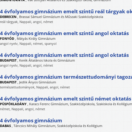
4 évfolyamos gimnázium emelt szintű reál tárgyak o
DEBRECEN
,
Brassai Sámuel Gimnázium és Műszaki Szakközépiskola
reál tárgyak, Nappali, angol, német
4 évfolyamos gimnázium emelt szintű angol oktatás
FONYÓD
,
Mátyás Király Gimnázium
angol nyelv, Nappali, német, spanyol
4 évfolyamos gimnázium emelt szintű angol oktatás
BUDAPEST
,
Kerék Általános Iskola és Gimnázium
angol nyelv, Nappali, angol, német
4 évfolyamos gimnázium természettudományi tagoz
BUDAPEST
,
Jedlik Ányos Gimnázium
természettudományok, Nappali, angol, német
4 évfolyamos gimnázium emelt szintű német oktatás
PÜSPÖKLADÁNY
,
Karacs Ferenc Gimnázium, Szakközépiskola, Szakiskola és Kollégiu
német, Nappali, angol, német
4 évfolyamos gimnázium
DABAS
,
Táncsics Mihály Gimnázium, Szakközépiskola és Kollégium