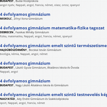
BUDAPEST
,
Budai Középiskola
angol nyelv, Nappali, angol, francia, német, olasz, orosz, spanyol
4 évfolyamos gimnázium
MISKOLC
,
Zrínyi Ilona Gimnázium
4 évfolyamos gimnázium matematika-fizika tagozat
DEBRECEN
,
Fazekas Mihály Gimnázium
fizika, matematika, Nappali, angol, francia, német, spanyol
4 évfolyamos gimnázium emelt szintű természetisme
HAJDÚBÖSZÖRMÉNY
,
Bocskai István Gimnázium
biológia, kémia, Nappali, angol, német
4 évfolyamos gimnázium
BUDAPEST
,
László Gyula Gimnázium, Általános Iskola és Óvoda
Nappali, angol
4 évfolyamos gimnázium
BUDAPEST
,
Nagy László Általános Iskola és Gimnázium
4 évfolyamos gimnázium emelt szintű testnevelés ké
NAGYATÁD
,
Ady Endre Gimnázium és Szakközépiskola
sport, Nappali, angol, francia, német