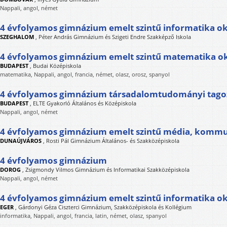
Nappali, angol, német
4 évfolyamos gimnázium emelt szintű informatika ok
SZEGHALOM
,
Péter András Gimnázium és Szigeti Endre Szakképző Iskola
4 évfolyamos gimnázium emelt szintű matematika o
BUDAPEST
,
Budai Középiskola
matematika, Nappali, angol, francia, német, olasz, orosz, spanyol
4 évfolyamos gimnázium társadalomtudományi tago
BUDAPEST
,
ELTE Gyakorló Általános és Középiskola
Nappali, angol, német
4 évfolyamos gimnázium emelt szintű média, kommu
DUNAÚJVÁROS
,
Rosti Pál Gimnázium Általános- és Szakközépiskola
4 évfolyamos gimnázium
DOROG
,
Zsigmondy Vilmos Gimnázium és Informatikai Szakközépiskola
Nappali, angol, német
4 évfolyamos gimnázium emelt szintű informatika ok
EGER
,
Gárdonyi Géza Ciszterci Gimnázium, Szakközépiskola és Kollégium
informatika, Nappali, angol, francia, latin, német, olasz, spanyol