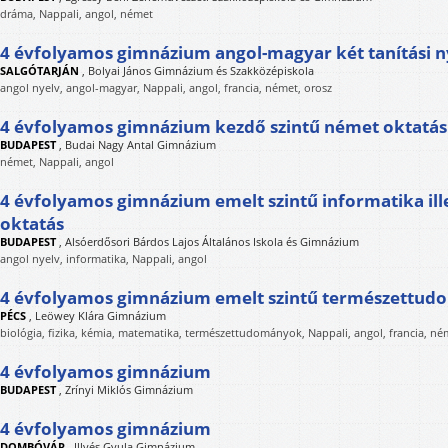
dráma, Nappali, angol, német
4 évfolyamos gimnázium angol-magyar két tanítási n
SALGÓTARJÁN
,
Bolyai János Gimnázium és Szakközépiskola
angol nyelv, angol-magyar, Nappali, angol, francia, német, orosz
4 évfolyamos gimnázium kezdő szintű német oktatás
BUDAPEST
,
Budai Nagy Antal Gimnázium
német, Nappali, angol
4 évfolyamos gimnázium emelt szintű informatika ill
oktatás
BUDAPEST
,
Alsóerdősori Bárdos Lajos Általános Iskola és Gimnázium
angol nyelv, informatika, Nappali, angol
4 évfolyamos gimnázium emelt szintű természettud
PÉCS
,
Leöwey Klára Gimnázium
biológia, fizika, kémia, matematika, természettudományok, Nappali, angol, francia, né
4 évfolyamos gimnázium
BUDAPEST
,
Zrínyi Miklós Gimnázium
4 évfolyamos gimnázium
DOMBÓVÁR
,
Illyés Gyula Gimnázium