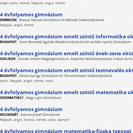
angol nyelv, német, Nappali, angol, német
4 évfolyamos gimnázium
DEBRECEN
,
Brassai Sámuel Gimnázium és Műszaki Szakközépiskola
Nappali, angol, német
4 évfolyamos gimnázium emelt szintű informatika ok
BUDAPEST
,
Szent Benedek Egyházi Általános Iskola és két tanítási nyelvű Gimnázium
4 évfolyamos gimnázium emelt szintű ének-zene okt
SZOLNOK
,
Humán Intézet Magángimnázium, Alapfokú Művészetoktatási Intézet és Ko
4 évfolyamos gimnázium emelt szintű testnevelés ok
BUDAPEST
,
Dózsa György Gimnázium és Táncművészeti Szakközépiskola
sport, Nappali, angol, német, olasz
4 évfolyamos gimnázium emelt szintű matematika o
SZOMBATHELY
,
Nagy Lajos Gimnázium
4 évfolyamos gimnázium
KECSKEMÉT
,
Katona József Gimnázium
Nappali, angol, francia, német, olasz, spanyol
4 évfolyamos gimnázium matematika-fizaka tagozat