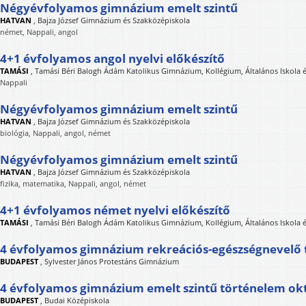
Négyévfolyamos gimnázium emelt szintű
HATVAN
,
Bajza József Gimnázium és Szakközépiskola
német, Nappali, angol
4+1 évfolyamos angol nyelvi előkészítő
TAMÁSI
,
Tamási Béri Balogh Ádám Katolikus Gimnázium, Kollégium, Általános Iskola
Nappali
Négyévfolyamos gimnázium emelt szintű
HATVAN
,
Bajza József Gimnázium és Szakközépiskola
biológia, Nappali, angol, német
Négyévfolyamos gimnázium emelt szintű
HATVAN
,
Bajza József Gimnázium és Szakközépiskola
fizika, matematika, Nappali, angol, német
4+1 évfolyamos német nyelvi előkészítő
TAMÁSI
,
Tamási Béri Balogh Ádám Katolikus Gimnázium, Kollégium, Általános Iskola
4 évfolyamos gimnázium rekreációs-egészségnevelő 
BUDAPEST
,
Sylvester János Protestáns Gimnázium
4 évfolyamos gimnázium emelt szintű történelem ok
BUDAPEST
,
Budai Középiskola