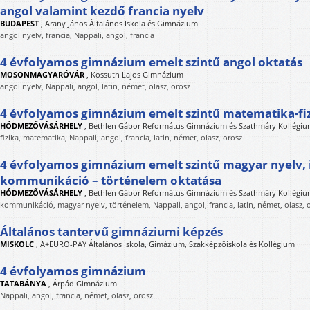
angol valamint kezdő francia nyelv
BUDAPEST
,
Arany János Általános Iskola és Gimnázium
angol nyelv, francia, Nappali, angol, francia
4 évfolyamos gimnázium emelt szintű angol oktatás
MOSONMAGYARÓVÁR
,
Kossuth Lajos Gimnázium
angol nyelv, Nappali, angol, latin, német, olasz, orosz
4 évfolyamos gimnázium emelt szintű matematika-fiz
HÓDMEZŐVÁSÁRHELY
,
Bethlen Gábor Református Gimnázium és Szathmáry Kollégi
fizika, matematika, Nappali, angol, francia, latin, német, olasz, orosz
4 évfolyamos gimnázium emelt szintű magyar nyelv, 
kommunikáció – történelem oktatása
HÓDMEZŐVÁSÁRHELY
,
Bethlen Gábor Református Gimnázium és Szathmáry Kollégi
kommunikáció, magyar nyelv, történelem, Nappali, angol, francia, latin, német, olasz, 
Általános tantervű gimnáziumi képzés
MISKOLC
,
A+EURO-PAY Általános Iskola, Gimázium, Szakképzőiskola és Kollégium
4 évfolyamos gimnázium
TATABÁNYA
,
Árpád Gimnázium
Nappali, angol, francia, német, olasz, orosz