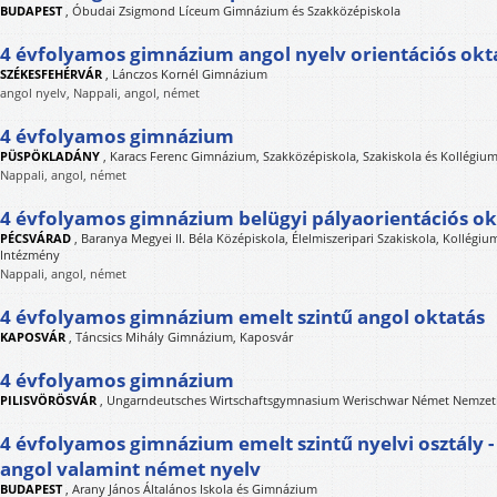
BUDAPEST
,
Óbudai Zsigmond Líceum Gimnázium és Szakközépiskola
4 évfolyamos gimnázium angol nyelv orientációs okt
SZÉKESFEHÉRVÁR
,
Lánczos Kornél Gimnázium
angol nyelv, Nappali, angol, német
4 évfolyamos gimnázium
PÜSPÖKLADÁNY
,
Karacs Ferenc Gimnázium, Szakközépiskola, Szakiskola és Kollégiu
Nappali, angol, német
4 évfolyamos gimnázium belügyi pályaorientációs ok
PÉCSVÁRAD
,
Baranya Megyei II. Béla Középiskola, Élelmiszeripari Szakiskola, Kollégi
Intézmény
Nappali, angol, német
4 évfolyamos gimnázium emelt szintű angol oktatás
KAPOSVÁR
,
Táncsics Mihály Gimnázium, Kaposvár
4 évfolyamos gimnázium
PILISVÖRÖSVÁR
,
Ungarndeutsches Wirtschaftsgymnasium Werischwar Német Nemzeti
4 évfolyamos gimnázium emelt szintű nyelvi osztály 
angol valamint német nyelv
BUDAPEST
,
Arany János Általános Iskola és Gimnázium