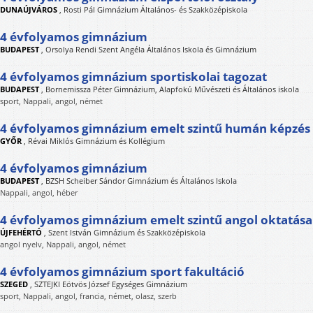
DUNAÚJVÁROS
,
Rosti Pál Gimnázium Általános- és Szakközépiskola
4 évfolyamos gimnázium
BUDAPEST
,
Orsolya Rendi Szent Angéla Általános Iskola és Gimnázium
4 évfolyamos gimnázium sportiskolai tagozat
BUDAPEST
,
Bornemissza Péter Gimnázium, Alapfokú Művészeti és Általános iskola
sport, Nappali, angol, német
4 évfolyamos gimnázium emelt szintű humán képzés 
GYŐR
,
Révai Miklós Gimnázium és Kollégium
4 évfolyamos gimnázium
BUDAPEST
,
BZSH Scheiber Sándor Gimnázium és Általános Iskola
Nappali, angol, héber
4 évfolyamos gimnázium emelt szintű angol oktatása
ÚJFEHÉRTÓ
,
Szent István Gimnázium és Szakközépiskola
angol nyelv, Nappali, angol, német
4 évfolyamos gimnázium sport fakultáció
SZEGED
,
SZTEJKI Eötvös József Egységes Gimnázium
sport, Nappali, angol, francia, német, olasz, szerb