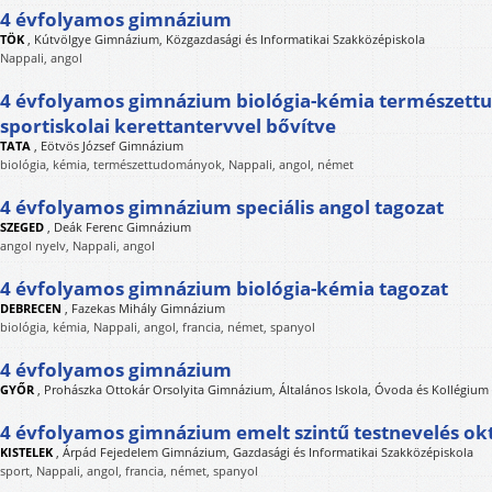
4 évfolyamos gimnázium
TÖK
,
Kútvölgye Gimnázium, Közgazdasági és Informatikai Szakközépiskola
Nappali, angol
4 évfolyamos gimnázium biológia-kémia természett
sportiskolai kerettantervvel bővítve
TATA
,
Eötvös József Gimnázium
biológia, kémia, természettudományok, Nappali, angol, német
4 évfolyamos gimnázium speciális angol tagozat
SZEGED
,
Deák Ferenc Gimnázium
angol nyelv, Nappali, angol
4 évfolyamos gimnázium biológia-kémia tagozat
DEBRECEN
,
Fazekas Mihály Gimnázium
biológia, kémia, Nappali, angol, francia, német, spanyol
4 évfolyamos gimnázium
GYŐR
,
Prohászka Ottokár Orsolyita Gimnázium, Általános Iskola, Óvoda és Kollégium
4 évfolyamos gimnázium emelt szintű testnevelés ok
KISTELEK
,
Árpád Fejedelem Gimnázium, Gazdasági és Informatikai Szakközépiskola
sport, Nappali, angol, francia, német, spanyol