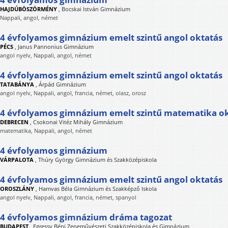
HAJDÚBÖSZÖRMÉNY
,
Bocskai István Gimnázium
Nappali, angol, német
4 évfolyamos gimnázium emelt szintű angol oktatás
PÉCS
,
Janus Pannonius Gimnázium
angol nyelv, Nappali, angol, német
4 évfolyamos gimnázium emelt szintű angol oktatás
TATABÁNYA
,
Árpád Gimnázium
angol nyelv, Nappali, angol, francia, német, olasz, orosz
4 évfolyamos gimnázium emelt szintű matematika o
DEBRECEN
,
Csokonai Vitéz Mihály Gimnázium
matematika, Nappali, angol, német
4 évfolyamos gimnázium
VÁRPALOTA
,
Thúry György Gimnázium és Szakközépiskola
4 évfolyamos gimnázium emelt szintű angol oktatás
OROSZLÁNY
,
Hamvas Béla Gimnázium és Szakképző Iskola
angol nyelv, Nappali, angol, francia, német, spanyol
4 évfolyamos gimnázium dráma tagozat
BUDAPEST
,
Egressy Béni Zeneművészeti Szakközépiskola és Gimnázium