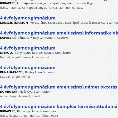
BUDAPEST
,
ELTE Apáczai Csere János Gyakorlógimnázium és Kollégium
fizika, matematika, Nappali, angol, francia, latin, német, olasz
4 évfolyamos gimnázium
KUNSZENTMÁRTON
,
Veress János Szakközép-, Szakképző Iskola és József Attila Gimn
4 évfolyamos gimnázium emelt szintű informatika ok
KAPOSVÁR
,
Táncsics Mihály Gimnázium, Kaposvár
4 évfolyamos gimnázium
MISKOLC
,
Fényi Gyula Miskolci Jezsuita Gimnázium
Nappali, angol, francia, kínai, német
4 évfolyamos gimnázium
DUNAHARASZTI
,
Baktay Ervin Gimnázium
Nappali, angol, német
4 évfolyamos gimnázium emelt szintű német oktatás
DOMBÓVÁR
,
Illyés Gyula Gimnázium
német, Nappali, angol, német
4 évfolyamos gimnázium komplex természettudományi
BUDAPEST
,
Berzsenyi Dániel Ginmázium
fizika, Nappali, angol, francia, német, olasz