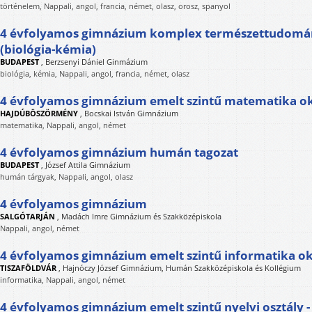
történelem, Nappali, angol, francia, német, olasz, orosz, spanyol
4 évfolyamos gimnázium komplex természettudomán
(biológia-kémia)
BUDAPEST
,
Berzsenyi Dániel Ginmázium
biológia, kémia, Nappali, angol, francia, német, olasz
4 évfolyamos gimnázium emelt szintű matematika o
HAJDÚBÖSZÖRMÉNY
,
Bocskai István Gimnázium
matematika, Nappali, angol, német
4 évfolyamos gimnázium humán tagozat
BUDAPEST
,
József Attila Gimnázium
humán tárgyak, Nappali, angol, olasz
4 évfolyamos gimnázium
SALGÓTARJÁN
,
Madách Imre Gimnázium és Szakközépiskola
Nappali, angol, német
4 évfolyamos gimnázium emelt szintű informatika ok
TISZAFÖLDVÁR
,
Hajnóczy József Gimnázium, Humán Szakközépiskola és Kollégium
informatika, Nappali, angol, német
4 évfolyamos gimnázium emelt szintű nyelvi osztály 