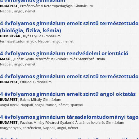
4 évfolyamos gimnázium
BUDAPEST
,
Erzsébetvárosi Reformpedagógiai Gimnázium
Nappali, angol, német
4 évfolyamos gimnázium emelt szintű természettud
(biológia, fizika, kémia)
DOMBÓVÁR
,
Illyés Gyula Gimnázium
természettudományok, Nappali, angol, német
4 évfolyamos gimnázium rendvédelmi orientáció
MAKÓ
,
Juhász Gyula Református Gimnázium és Szakképző Iskola
Nappali, angol, német
4 évfolyamos gimnázium emelt szintű természettud
BUDAPEST
,
Óbudai Gimnázium
4 évfolyamos gimnázium emelt szintű angol oktatás
BUDAPEST
,
Babits Mihály Gimnázium
angol nyelv, Nappali, angol, francia, német, spanyol
4 évfolyamos gimnázium társadalomtudományi tago
BUDAPEST
,
Fazekas Mihály Fővárosi Gyakorló Általános Iskola és Gimnázium
magyar nyelv, történelem, Nappali, angol, német