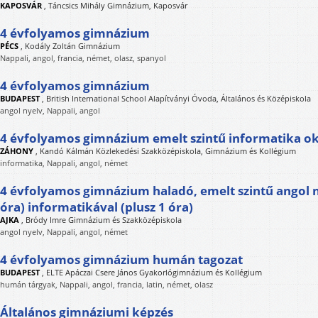
KAPOSVÁR
,
Táncsics Mihály Gimnázium, Kaposvár
4 évfolyamos gimnázium
PÉCS
,
Kodály Zoltán Gimnázium
Nappali, angol, francia, német, olasz, spanyol
4 évfolyamos gimnázium
BUDAPEST
,
British International School Alapítványi Óvoda, Általános és Középiskola
angol nyelv, Nappali, angol
4 évfolyamos gimnázium emelt szintű informatika ok
ZÁHONY
,
Kandó Kálmán Közlekedési Szakközépiskola, Gimnázium és Kollégium
informatika, Nappali, angol, német
4 évfolyamos gimnázium haladó, emelt szintű angol ny
óra) informatikával (plusz 1 óra)
AJKA
,
Bródy Imre Gimnázium és Szakközépiskola
angol nyelv, Nappali, angol, német
4 évfolyamos gimnázium humán tagozat
BUDAPEST
,
ELTE Apáczai Csere János Gyakorlógimnázium és Kollégium
humán tárgyak, Nappali, angol, francia, latin, német, olasz
Általános gimnáziumi képzés