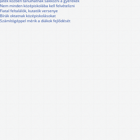
Játék közben tanulhatnak sakkozni a gyerekek
Nem minden középiskolába kell felvételizni
Fiatal feltalálók, kutatók versenye
Bírák oktatnak középiskolásokat
Számítógéppel mérik a diákok fejlődését