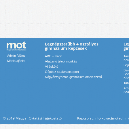
Legnépszerűbb 4 osztályos
Le
gimnázium képzések
gi
Admin felület
ABC – eladó
Tam
Kol
Média ajánlat
Állattartó telepi munkás
Baj
Virágkötő
Bár
Gépész szakmacsoport
Spe
Négyévfolyamos gimnázium emelt szintű
Köz
Tan
Ara
Sza
© 2019 Magyar Oktatási Tájékoztató Kapcsolat: info(kukac)motadmin(