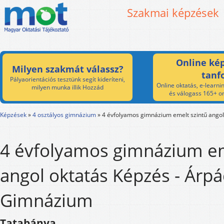
Szakmai képzések
Online kép
Milyen szakmát válassz?
tanf
Pályaorientációs tesztünk segít kideríteni,
Online oktatás, e-learnin
milyen munka illik Hozzád
és válogass 165+ on
Képzések
»
4 osztályos gimnázium
»
4 évfolyamos gimnázium emelt szintű angol
4 évfolyamos gimnázium em
angol oktatás Képzés - Árp
Gimnázium
Tatabánya