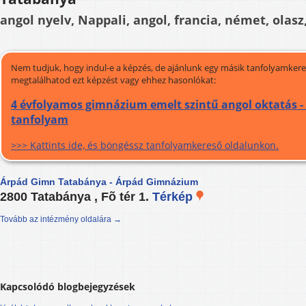
angol nyelv, Nappali, angol, francia, német, olasz
Nem tudjuk, hogy indul-e a képzés, de ajánlunk egy másik tanfolyamkeres
megtalálhatod ezt képzést vagy ehhez hasonlókat:
4 évfolyamos gimnázium emelt szintű angol oktatás -
tanfolyam
>>> Kattints ide, és böngéssz tanfolyamkereső oldalunkon.
Árpád Gimn Tatabánya - Árpád Gimnázium
2800 Tatabánya , Fõ tér 1.
Térkép
Tovább az intézmény oldalára →
Kapcsolódó blogbejegyzések