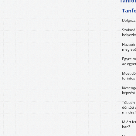
Tanfo
Tanf
Dolgozz 
Szakmák 
helyezk
Hazatérő
meglepő
Egyre t
az egye
Most dől
forintos
Kicsenge
képzési
Többen 
döntött 
mindez?
Miért le
ban?