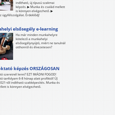
indítható, új típusú szakmai
képzés. ▶ Munka és család mellett
is könnyen elvégezhető. ▶
z ügyfélszolgálat. Érdeklődj!
elyi elsősegély e-learning
Ha már minden munkahelyre
kötelező a munkahelyi
elsősegélynyújtó, miért ne tanulnál
otthonról és élvezetesen?
oktató képzés ORSZÁGOSAN
tó szeretnél lenni? EZT IMÁDNI FOGOD!
tó tanfolyam 6-8 hónap alatt profiktól! ÚJ
021-től indítható szakképesítés. Munka és
llett is könnyen elvégezhető.