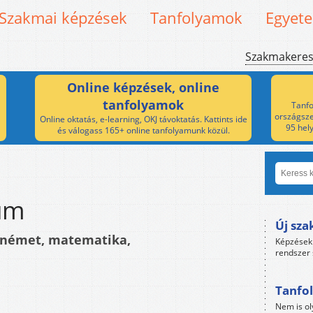
Szakmai képzések
Tanfolyamok
Egyet
Szakmakere
Online képzések, online
tanfolyamok
Tanfo
országsze
Online oktatás, e-learning, OKJ távoktatás. Kattints ide
95 hel
és válogass 165+ online tanfolyamunk közül.
um
Új sza
, német, matematika,
Képzések 
rendszer 
Tanfol
Nem is ol