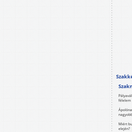
Szakké
Szak
Pályavá
félelem 
Ápolóna
nagyobb
Miért bu
elején?