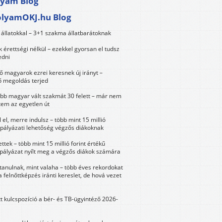
lyam Blog
olyamOKJ.hu Blog
állatokkal – 3+1 szakma állatbarátoknak
érettségi nélkül – ezekkel gyorsan el tudsz
edni
 magyarok ezrei keresnek új irányt –
 megoldás terjed
öbb magyar vált szakmát 30 felett – már nem
tem az egyetlen út
 el, merre indulsz – több mint 15 millió
 pályázati lehetőség végzős diákoknak
ttek – több mint 15 millió forint értékű
 pályázat nyílt meg a végzős diákok számára
tanulnak, mint valaha – több éves rekordokat
a felnőttképzés iránti kereslet, de hová vezet
tt kulcspozíció a bér- és TB-ügyintéző 2026-