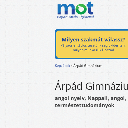
Milyen szakmát válassz?
Pályaorientációs tesztünk segít kideríteni,
milyen munka illik Hozzád
Képzések
»
Árpád Gimnázium
Árpád Gimnázi
angol nyelv, Nappali, angol
természettudományok