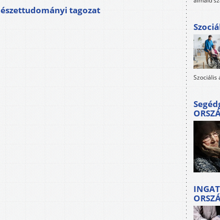
álmaid sz
észettudományi tagozat
Szociá
Szociális
Segéd
ORSZ
INGAT
ORSZ