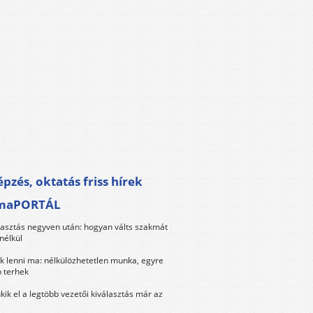
pzés, oktatás friss hírek
maPORTÁL
lasztás negyven után: hogyan válts szakmát
nélkül
k lenni ma: nélkülözhetetlen munka, egyre
 terhek
kik el a legtöbb vezetői kiválasztás már az