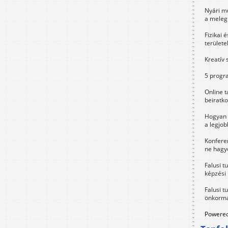
Nyári m
a meleg
Fizikai 
területe
Kreatív 
5 progra
Online t
beiratko
Hogyan 
a legjo
Konfere
ne hagyd
Falusi t
képzési
Falusi t
önkormá
Powered