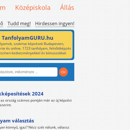
em
Középiskola
Állás
ső
Tudd meg!
Hirdessen ingyen!
TanfolyamGURU.hu
lyamok, szakmai képzések Budapesten,
rte és online. 1723 tanfolyam, felnőttképzés
yszínen kedvezményekkel és bónuszokkal.
kképesítések 2024
az ország számos pontján már az új képzési
szerint.
yam választás
yan könnyű, igaz? Nézz szét nálunk, válassz