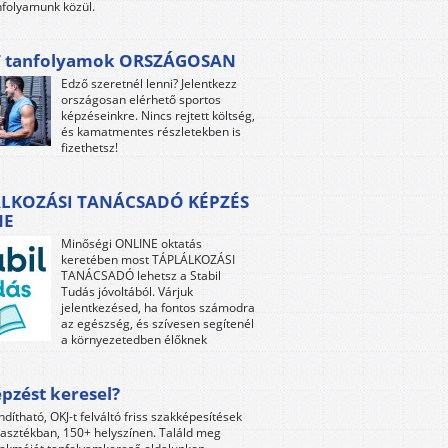
folyamunk közül.
 tanfolyamok ORSZÁGOSAN
Edző szeretnél lenni? Jelentkezz
országosan elérhető sportos
képzéseinkre. Nincs rejtett költség,
és kamatmentes részletekben is
fizethetsz!
LKOZÁSI TANÁCSADÓ KÉPZÉS
NE
Minőségi ONLINE oktatás
keretében most TÁPLÁLKOZÁSI
TANÁCSADÓ lehetsz a Stabil
Tudás jóvoltából. Várjuk
jelentkezésed, ha fontos számodra
az egészség, és szívesen segítenél
a környezetedben élőknek
pzést keresel?
ndítható, OKJ-t felváltó friss szakképesítések
lasztékban, 150+ helyszínen. Találd meg