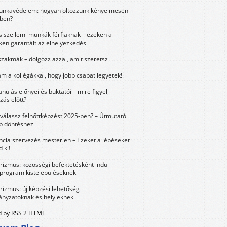
unkavédelem: hogyan öltözzünk kényelmesen
ben?
és szellemi munkák férfiaknak – ezeken a
ken garantált az elhelyezkedés
szakmák – dolgozz azzal, amit szeretsz
m a kollégákkal, hogy jobb csapat legyetek!
anulás előnyei és buktatói – mire figyelj
zás előtt?
válassz felnőttképzést 2025-ben? – Útmutató
bb döntéshez
ncia szervezés mesterien – Ezeket a lépéseket
 ki!
urizmus: közösségi befektetésként indul
 program kistelepüléseknek
urizmus: új képzési lehetőség
nyzatoknak és helyieknek
 by RSS 2 HTML