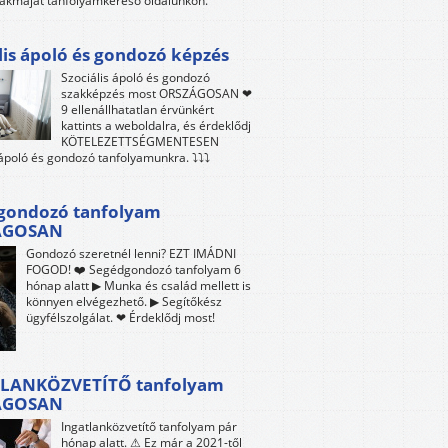
akmáját tanfolyamkereső oldalunkon.
lis ápoló és gondozó képzés
Szociális ápoló és gondozó
szakképzés most ORSZÁGOSAN ❤
9 ellenállhatatlan érvünkért
kattints a weboldalra, és érdeklődj
KÖTELEZETTSÉGMENTESEN
 ápoló és gondozó tanfolyamunkra. ⤵⤵⤵
gondozó tanfolyam
ÁGOSAN
Gondozó szeretnél lenni? EZT IMÁDNI
FOGOD! ❤️ Segédgondozó tanfolyam 6
hónap alatt ▶ Munka és család mellett is
könnyen elvégezhető. ▶ Segítőkész
ügyfélszolgálat. ❤ Érdeklődj most!
LANKÖZVETÍTŐ tanfolyam
ÁGOSAN
Ingatlanközvetítő tanfolyam pár
hónap alatt. ⚠ Ez már a 2021-től