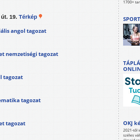
1700+ tan
út. 19.
Térkép
SPORT
lis angol tagozat
t nemzetiségi tagozat
TÁPLÁ
ONLI
 tagozat
matika tagozat
OKJ ké
t tagozat
2021-től i
széles vá