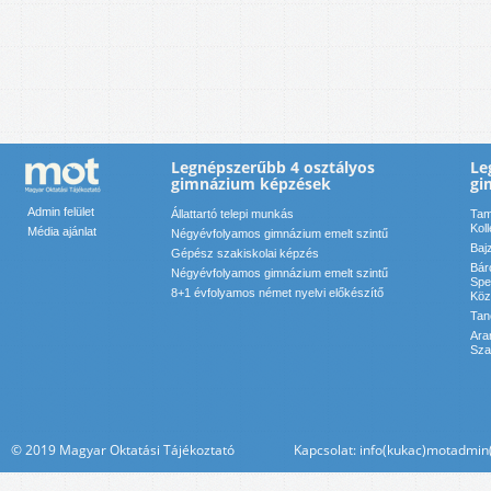
Legnépszerűbb 4 osztályos
Le
gimnázium képzések
gi
Admin felület
Állattartó telepi munkás
Tam
Kol
Média ajánlat
Négyévfolyamos gimnázium emelt szintű
Baj
Gépész szakiskolai képzés
Bár
Négyévfolyamos gimnázium emelt szintű
Spe
8+1 évfolyamos német nyelvi előkészítő
Köz
Tan
Ara
Sza
© 2019 Magyar Oktatási Tájékoztató Kapcsolat: info(kukac)motadmin(