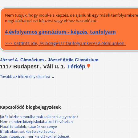
Nem tudjuk, hogy indul-e a képzés, de ajánlunk egy másik tanfolyamkeres
megtalálhatod ezt képzést vagy ehhez hasonlókat:
4 évfolyamos gimnázium - képzés, tanfolyam
>>> Kattints ide, és böngéssz tanfolyamkereső oldalunkon.
József A. Gimnázium - József Attila Gimnázium
1117 Budapest , Váli u. 1.
Térkép
Tovább az intézmény oldalára →
Kapcsolódó blogbejegyzések
Játék közben tanulhatnak sakkozni a gyerekek
Nem minden középiskolába kell felvételizni
Fiatal feltalálók, kutatók versenye
Bírák oktatnak középiskolásokat
Számítógéppel mérik a diákok fejlődését