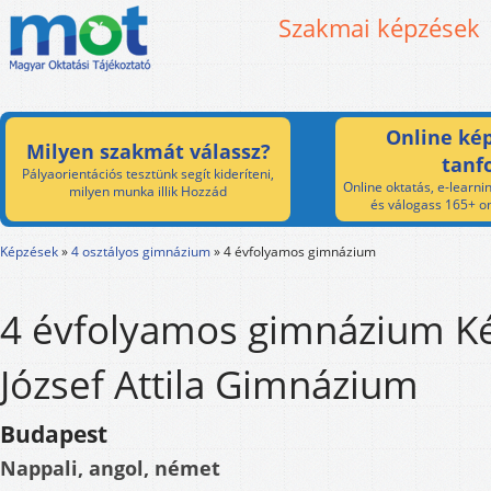
Szakmai képzések
Online kép
Milyen szakmát válassz?
tanf
Pályaorientációs tesztünk segít kideríteni,
Online oktatás, e-learnin
milyen munka illik Hozzád
és válogass 165+ on
Képzések
»
4 osztályos gimnázium
»
4 évfolyamos gimnázium
4 évfolyamos gimnázium Ké
József Attila Gimnázium
Budapest
Nappali, angol, német