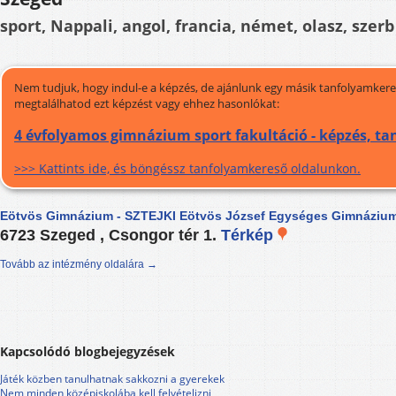
sport, Nappali, angol, francia, német, olasz, szerb
Nem tudjuk, hogy indul-e a képzés, de ajánlunk egy másik tanfolyamkeres
megtalálhatod ezt képzést vagy ehhez hasonlókat:
4 évfolyamos gimnázium sport fakultáció - képzés, t
>>> Kattints ide, és böngéssz tanfolyamkereső oldalunkon.
Eötvös Gimnázium - SZTEJKI Eötvös József Egységes Gimnáziu
6723 Szeged , Csongor tér 1.
Térkép
Tovább az intézmény oldalára →
Kapcsolódó blogbejegyzések
Játék közben tanulhatnak sakkozni a gyerekek
Nem minden középiskolába kell felvételizni