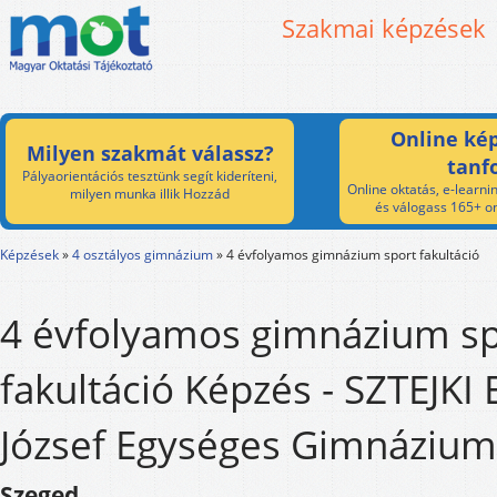
Szakmai képzések
Online kép
Milyen szakmát válassz?
tanf
Pályaorientációs tesztünk segít kideríteni,
Online oktatás, e-learnin
milyen munka illik Hozzád
és válogass 165+ on
Képzések
»
4 osztályos gimnázium
»
4 évfolyamos gimnázium sport fakultáció
4 évfolyamos gimnázium sp
fakultáció Képzés - SZTEJKI 
József Egységes Gimnázium
Szeged