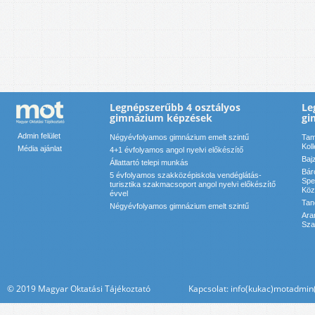
Legnépszerűbb 4 osztályos
Le
gimnázium képzések
gi
Admin felület
Négyévfolyamos gimnázium emelt szintű
Tam
Kol
Média ajánlat
4+1 évfolyamos angol nyelvi előkészítő
Baj
Állattartó telepi munkás
Bár
5 évfolyamos szakközépiskola vendéglátás-
Spe
turisztika szakmacsoport angol nyelvi előkészítő
Köz
évvel
Tan
Négyévfolyamos gimnázium emelt szintű
Ara
Sza
© 2019 Magyar Oktatási Tájékoztató Kapcsolat: info(kukac)motadmin(