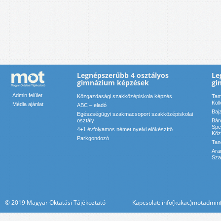
Legnépszerűbb 4 osztályos
Le
gimnázium képzések
gi
Admin felület
Közgazdasági szakközépiskola képzés
Tam
Kol
Média ajánlat
ABC – eladó
Baj
Egészségügyi szakmacsoport szakközépiskolai
osztály
Bár
Spe
4+1 évfolyamos német nyelvi előkészítő
Köz
Parkgondozó
Tan
Ara
Sza
© 2019 Magyar Oktatási Tájékoztató Kapcsolat: info(kukac)motadmin(