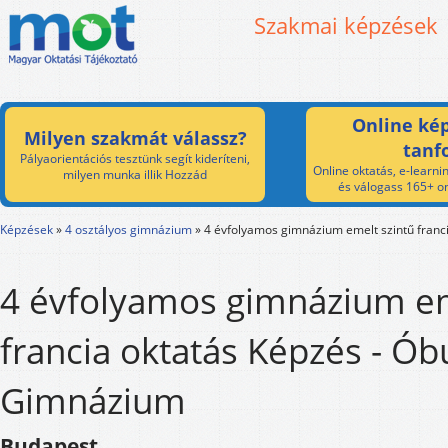
Szakmai képzések
Online kép
Milyen szakmát válassz?
tanf
Pályaorientációs tesztünk segít kideríteni,
Online oktatás, e-learnin
milyen munka illik Hozzád
és válogass 165+ on
Képzések
»
4 osztályos gimnázium
»
4 évfolyamos gimnázium emelt szintű franci
4 évfolyamos gimnázium em
francia oktatás Képzés - Ób
Gimnázium
Budapest