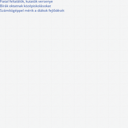
Fiatal feltalálók, kutatók versenye
Bírák oktatnak középiskolásokat
Számítógéppel mérik a diákok fejlődését