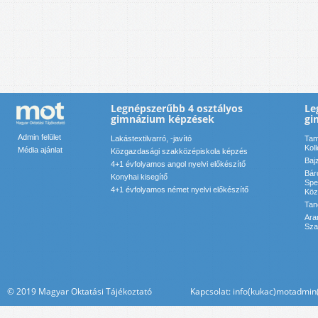
Legnépszerűbb 4 osztályos
Le
gimnázium képzések
gi
Admin felület
Lakástextilvarró, -javító
Tam
Kol
Média ajánlat
Közgazdasági szakközépiskola képzés
Baj
4+1 évfolyamos angol nyelvi előkészítő
Bár
Konyhai kisegítő
Spe
4+1 évfolyamos német nyelvi előkészítő
Köz
Tan
Ara
Sza
© 2019 Magyar Oktatási Tájékoztató Kapcsolat: info(kukac)motadmin(