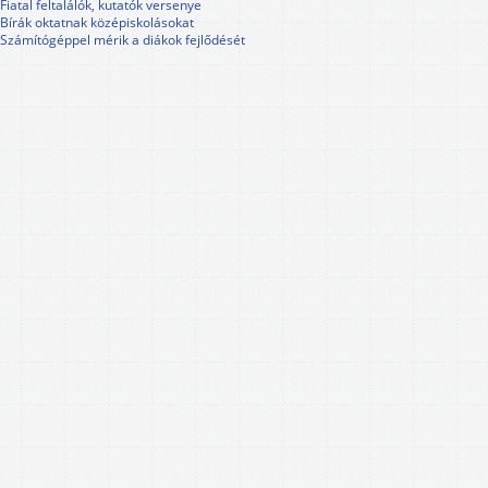
Fiatal feltalálók, kutatók versenye
Bírák oktatnak középiskolásokat
Számítógéppel mérik a diákok fejlődését