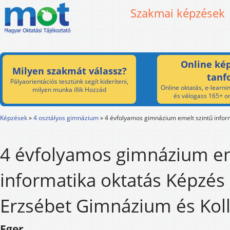
Szakmai képzések
Online kép
Milyen szakmát válassz?
tanf
Pályaorientációs tesztünk segít kideríteni,
Online oktatás, e-learnin
milyen munka illik Hozzád
és válogass 165+ on
Képzések
»
4 osztályos gimnázium
»
4 évfolyamos gimnázium emelt szintű infor
4 évfolyamos gimnázium em
informatika oktatás Képzés -
Erzsébet Gimnázium és Kol
Eger