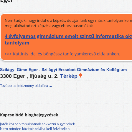
Nem tudjuk, hogy indul-e a képzés, de ajánlunk egy másik tanfolyamkeres
megtalálhatod ezt képzést vagy ehhez hasonlókat:
4 évfolyamos gimnázium emelt szintű informatika okt
tanfolyam
>>> Kattints ide, és böngéssz tanfolyamkereső oldalunkon.
Szilágyi Gimn Eger - Szilágyi Erzsébet Gimnázium és Kollégium
3300 Eger , Ifjúság u. 2.
Térkép
Tovább az intézmény oldalára →
Kapcsolódó blogbejegyzések
Játék közben tanulhatnak sakkozni a gyerekek
Nem minden középiskolába kell felvételizni