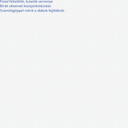
Fiatal feltalálók, kutatók versenye
Bírák oktatnak középiskolásokat
Számítógéppel mérik a diákok fejlődését