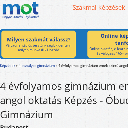
Szakmai képzések
Online kép
Milyen szakmát válassz?
tanf
Pályaorientációs tesztünk segít kideríteni,
Online oktatás, e-learnin
milyen munka illik Hozzád
és válogass 165+ on
Képzések
»
4 osztályos gimnázium
»
4 évfolyamos gimnázium emelt szintű angol
4 évfolyamos gimnázium em
angol oktatás Képzés - Óbu
Gimnázium
Budapest