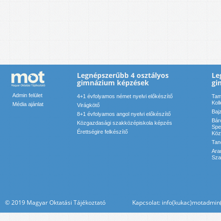
Legnépszerűbb 4 osztályos
Le
gimnázium képzések
gi
Admin felület
4+1 évfolyamos német nyelvi előkészítő
Tam
Kol
Média ajánlat
Virágkötő
Baj
8+1 évfolyamos angol nyelvi előkészítő
Bár
Közgazdasági szakközépiskola képzés
Spe
Érettségire felkészítő
Köz
Tan
Ara
Sza
© 2019 Magyar Oktatási Tájékoztató Kapcsolat: info(kukac)motadmin(