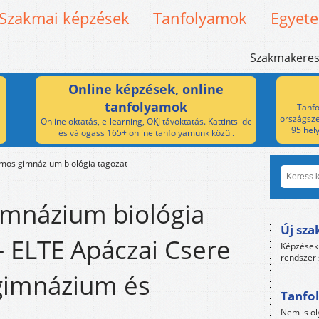
Szakmai képzések
Tanfolyamok
Egyet
Szakmakere
Online képzések, online
tanfolyamok
Tanfo
országsze
Online oktatás, e-learning, OKJ távoktatás. Kattints ide
95 hel
és válogass 165+ online tanfolyamunk közül.
amos gimnázium biológia tagozat
imnázium biológia
Új sza
- ELTE Apáczai Csere
Képzések 
rendszer 
gimnázium és
Tanfol
Nem is ol