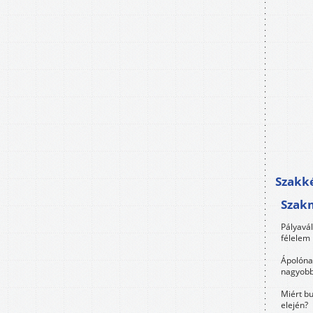
Szakké
Szak
Pályavá
félelem 
Ápolóna
nagyobb
Miért bu
elején?