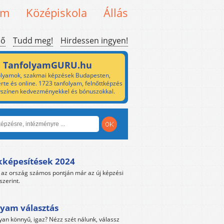
em
Középiskola
Állás
ső
Tudd meg!
Hirdessen ingyen!
TanfolyamGURU.hu
lyamok, szakmai képzések Budapesten,
rte és online. 1723 tanfolyam, felnőttképzés
yszínen kedvezményekkel és bónuszokkal.
kképesítések 2024
az ország számos pontján már az új képzési
szerint.
yam választás
yan könnyű, igaz? Nézz szét nálunk, válassz