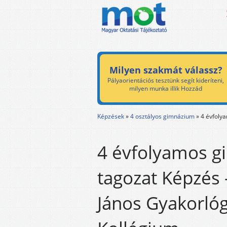
Milyen szakmát válassz?
Pályaorientációs tesztünk segít kideríteni,
milyen munka illik Hozzád
Képzések
»
4 osztályos gimnázium
»
4 évfoly
4 évfolyamos g
tagozat Képzés 
János Gyakorló