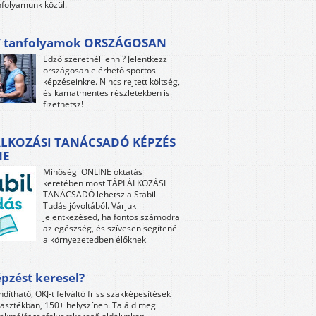
folyamunk közül.
 tanfolyamok ORSZÁGOSAN
Edző szeretnél lenni? Jelentkezz
országosan elérhető sportos
képzéseinkre. Nincs rejtett költség,
és kamatmentes részletekben is
fizethetsz!
LKOZÁSI TANÁCSADÓ KÉPZÉS
NE
Minőségi ONLINE oktatás
keretében most TÁPLÁLKOZÁSI
TANÁCSADÓ lehetsz a Stabil
Tudás jóvoltából. Várjuk
jelentkezésed, ha fontos számodra
az egészség, és szívesen segítenél
a környezetedben élőknek
pzést keresel?
ndítható, OKJ-t felváltó friss szakképesítések
lasztékban, 150+ helyszínen. Találd meg