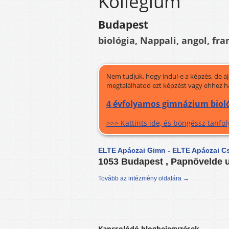
Kollégium
Budapest
biológia, Nappali, angol, fra
Nem tudjuk, hogy indul-e a képzés, de a
megtalálhatod ezt képzést vagy ehhez h
4 évfolyamos gimnázium bioló
>>> Kattints ide, és böngéssz tanf
ELTE Apáczai Gimn - ELTE Apáczai C
1053 Budapest , Papnövelde u
Tovább az intézmény oldalára →
Kapcsolódó blogbejegyzések