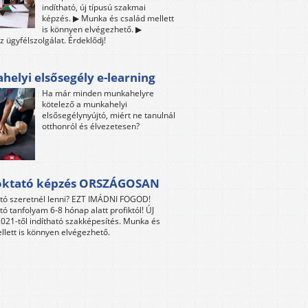
indítható, új típusú szakmai
képzés. ▶ Munka és család mellett
is könnyen elvégezhető. ▶
z ügyfélszolgálat. Érdeklődj!
elyi elsősegély e-learning
Ha már minden munkahelyre
kötelező a munkahelyi
elsősegélynyújtó, miért ne tanulnál
otthonról és élvezetesen?
oktató képzés ORSZÁGOSAN
tó szeretnél lenni? EZT IMÁDNI FOGOD!
tó tanfolyam 6-8 hónap alatt profiktól! ÚJ
021-től indítható szakképesítés. Munka és
llett is könnyen elvégezhető.