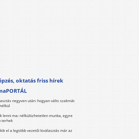
pzés, oktatás friss hírek
maPORTÁL
lasztás negyven után: hogyan válts szakmát
nélkül
k lenni ma: nélkülözhetetlen munka, egyre
 terhek
kik el a legtöbb vezetői kiválasztás már az