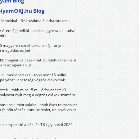
lyam Blog
olyamOKJ.hu Blog
állatokkal – 3+1 szakma állatbarátoknak
érettségi nélkül – ezekkel gyorsan el tudsz
edni
 magyarok ezrei keresnek új irányt –
 megoldás terjed
öbb magyar vált szakmát 30 felett – már nem
tem az egyetlen út
 el, merre indulsz – több mint 15 millió
 pályázati lehetőség végzős diákoknak
ttek – több mint 15 millió forint értékű
 pályázat nyílt meg a végzős diákok számára
tanulnak, mint valaha – több éves rekordokat
a felnőttképzés iránti kereslet, de hová vezet
tt kulcspozíció a bér- és TB-ügyintéző 2026-