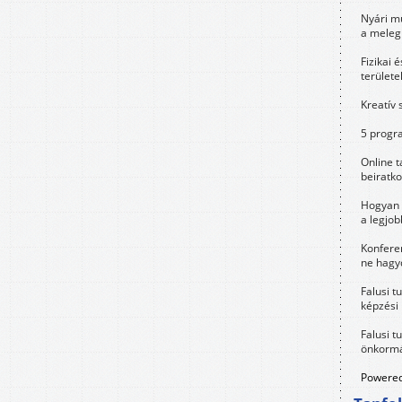
Nyári m
a meleg
Fizikai 
területe
Kreatív 
5 progra
Online t
beiratko
Hogyan 
a legjo
Konfere
ne hagyd
Falusi t
képzési
Falusi t
önkormá
Powered