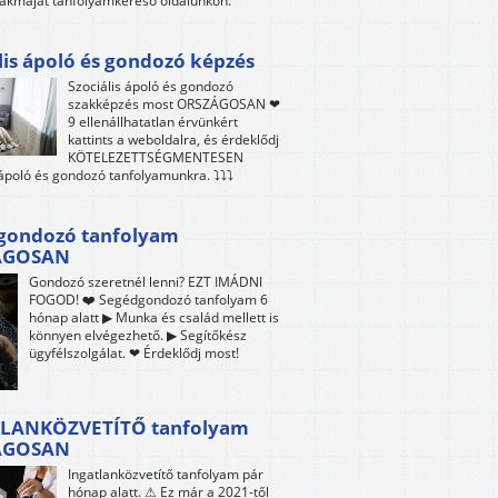
akmáját tanfolyamkereső oldalunkon.
lis ápoló és gondozó képzés
Szociális ápoló és gondozó
szakképzés most ORSZÁGOSAN ❤
9 ellenállhatatlan érvünkért
kattints a weboldalra, és érdeklődj
KÖTELEZETTSÉGMENTESEN
 ápoló és gondozó tanfolyamunkra. ⤵⤵⤵
gondozó tanfolyam
ÁGOSAN
Gondozó szeretnél lenni? EZT IMÁDNI
FOGOD! ❤️ Segédgondozó tanfolyam 6
hónap alatt ▶ Munka és család mellett is
könnyen elvégezhető. ▶ Segítőkész
ügyfélszolgálat. ❤ Érdeklődj most!
LANKÖZVETÍTŐ tanfolyam
ÁGOSAN
Ingatlanközvetítő tanfolyam pár
hónap alatt. ⚠ Ez már a 2021-től