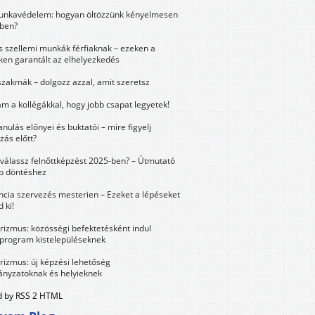
unkavédelem: hogyan öltözzünk kényelmesen
ben?
és szellemi munkák férfiaknak – ezeken a
ken garantált az elhelyezkedés
szakmák – dolgozz azzal, amit szeretsz
m a kollégákkal, hogy jobb csapat legyetek!
anulás előnyei és buktatói – mire figyelj
zás előtt?
válassz felnőttképzést 2025-ben? – Útmutató
bb döntéshez
ncia szervezés mesterien – Ezeket a lépéseket
 ki!
urizmus: közösségi befektetésként indul
 program kistelepüléseknek
urizmus: új képzési lehetőség
nyzatoknak és helyieknek
 by RSS 2 HTML