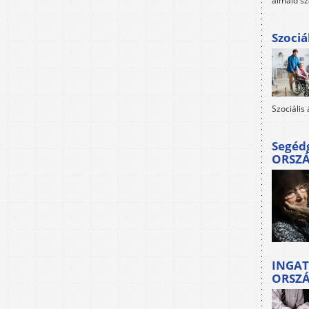
álmaid sz
Szociá
Szociális
Segéd
ORSZ
INGAT
ORSZ