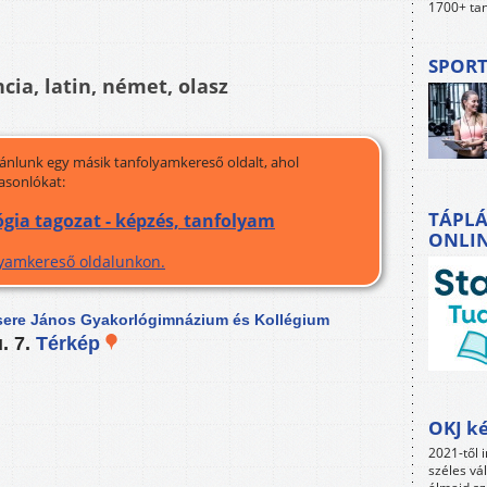
1700+ tan
SPORT
ncia, latin, német, olasz
jánlunk egy másik tanfolyamkereső oldalt, ahol
asonlókat:
TÁPLÁ
gia tagozat - képzés, tanfolyam
ONLI
olyamkereső oldalunkon.
sere János Gyakorlógimnázium és Kollégium
. 7.
Térkép
OKJ ké
2021-től i
széles vá