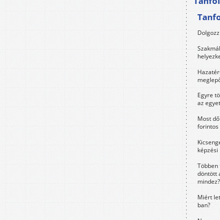
Tanfo
Tanf
Dolgozz 
Szakmák 
helyezk
Hazatérő
meglepő
Egyre t
az egye
Most dől
forintos
Kicsenge
képzési
Többen 
döntött 
mindez?
Miért le
ban?