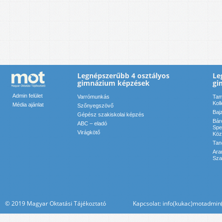
Legnépszerűbb 4 osztályos
Le
gimnázium képzések
gi
Admin felület
Varrómunkás
Tam
Kol
Média ajánlat
Szőnyegszövő
Baj
Gépész szakiskolai képzés
Bár
ABC – eladó
Spe
Virágkötő
Köz
Tan
Ara
Sza
© 2019 Magyar Oktatási Tájékoztató Kapcsolat: info(kukac)motadmin(