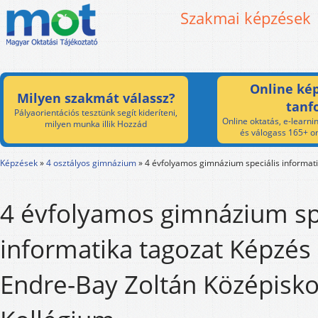
Szakmai képzések
Online kép
Milyen szakmát válassz?
tanf
Pályaorientációs tesztünk segít kideríteni,
Online oktatás, e-learnin
milyen munka illik Hozzád
és válogass 165+ on
Képzések
»
4 osztályos gimnázium
»
4 évfolyamos gimnázium speciális informati
4 évfolyamos gimnázium sp
informatika tagozat Képzés 
Endre-Bay Zoltán Középisko