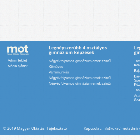
Legnépszerűbb 4 osztályos
Le
gimnázium képzések
gi
Admin felület
Négyévfolyamos gimnázium emelt szintű
Tam
Kol
Média ajánlat
Kőműves
Baj
Varrómunkás
Bár
Négyévfolyamos gimnázium emelt szintű
Spe
Négyévfolyamos gimnázium emelt szintű
Köz
Tan
Ara
Sza
© 2019 Magyar Oktatási Tájékoztató Kapcsolat: info(kukac)motadmin(