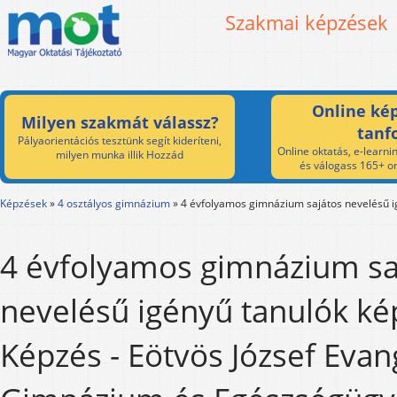
Szakmai képzések
Online kép
Milyen szakmát válassz?
tanf
Pályaorientációs tesztünk segít kideríteni,
Online oktatás, e-learnin
milyen munka illik Hozzád
és válogass 165+ on
Képzések
»
4 osztályos gimnázium
»
4 évfolyamos gimnázium sajátos nevelésű i
4 évfolyamos gimnázium sa
nevelésű igényű tanulók ké
Képzés - Eötvös József Evan