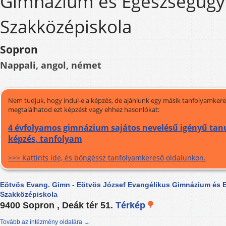
Gimnázium és Egészségügy
Szakközépiskola
Sopron
Nappali, angol, német
Nem tudjuk, hogy indul-e a képzés, de ajánlunk egy másik tanfolyamkeres
megtalálhatod ezt képzést vagy ehhez hasonlókat:
4 évfolyamos gimnázium sajátos nevelésű igényű tanu
képzés, tanfolyam
>>> Kattints ide, és böngéssz tanfolyamkereső oldalunkon.
Eötvös Evang. Gimn - Eötvös József Evangélikus Gimnázium és 
Szakközépiskola
9400 Sopron , Deák tér 51.
Térkép
Tovább az intézmény oldalára →