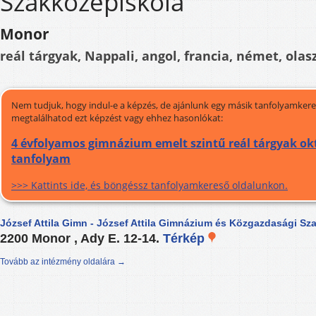
Szakközépiskola
Monor
reál tárgyak, Nappali, angol, francia, német, olasz
Nem tudjuk, hogy indul-e a képzés, de ajánlunk egy másik tanfolyamkeres
megtalálhatod ezt képzést vagy ehhez hasonlókat:
4 évfolyamos gimnázium emelt szintű reál tárgyak okt
tanfolyam
>>> Kattints ide, és böngéssz tanfolyamkereső oldalunkon.
József Attila Gimn - József Attila Gimnázium és Közgazdasági Sz
2200 Monor , Ady E. 12-14.
Térkép
Tovább az intézmény oldalára →