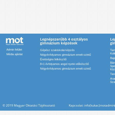
Legnépszerűbb 4 osztályos
Le
gimnázium képzések
gi
Admin felület
Gépész szakiskolai képzés
Tam
Kol
Média ajánlat
Négyévfolyamos gimnázium emelt szintű
Baj
Érettségire felkészítő
Bár
8+1 évfolyamos angol nyelvi előkészítő
Spe
Négyévfolyamos gimnázium emelt szintű
Köz
Tan
Ara
Sza
© 2019 Magyar Oktatási Tájékoztató Kapcsolat: info(kukac)motadmin(