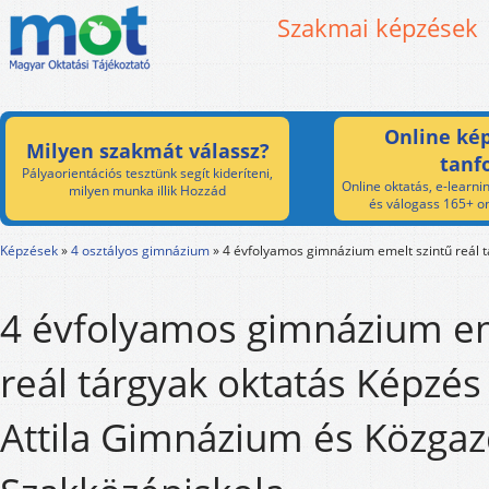
Szakmai képzések
Online kép
Milyen szakmát válassz?
tanf
Pályaorientációs tesztünk segít kideríteni,
Online oktatás, e-learnin
milyen munka illik Hozzád
és válogass 165+ on
Képzések
»
4 osztályos gimnázium
»
4 évfolyamos gimnázium emelt szintű reál t
4 évfolyamos gimnázium em
reál tárgyak oktatás Képzés 
Attila Gimnázium és Közgaz