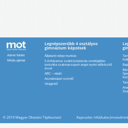
Legnépszerűbb 4 osztályos
Le
gimnázium képzések
gi
Admin felület
Állattartó telepi munkás
Tam
Kol
Média ajánlat
5 évfolyamos szakközépiskola vendéglátás-
turisztika szakmacsoport angol nyelvi előkészítő
Baj
évvel
Bár
ABC – eladó
Spe
Köz
Asztalosipari szerelő
Tan
Virágkötő
Ara
Sza
© 2019 Magyar Oktatási Tájékoztató Kapcsolat: info(kukac)motadmin(