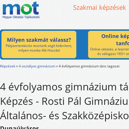
Szakmai képzések
Online kép
Milyen szakmát válassz?
tanf
Pályaorientációs tesztünk segít kideríteni,
Online oktatás, e-learnin
milyen munka illik Hozzád
és válogass 165+ on
Képzések
»
4 osztályos gimnázium
»
4 évfolyamos gimnázium tánc tagozat
4 évfolyamos gimnázium tá
Képzés - Rosti Pál Gimnázi
Általános- és Szakközépisko
Dunaújváros