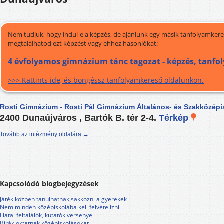
Nem tudjuk, hogy indul-e a képzés, de ajánlunk egy másik tanfolyamkeres
megtalálhatod ezt képzést vagy ehhez hasonlókat:
4 évfolyamos gimnázium tánc tagozat - képzés, tanfo
>>> Kattints ide, és böngéssz tanfolyamkereső oldalunkon.
Rosti Gimnázium - Rosti Pál Gimnázium Általános- és Szakközépi
2400 Dunaújváros , Bartók B. tér 2-4.
Térkép
Tovább az intézmény oldalára →
Kapcsolódó blogbejegyzések
Játék közben tanulhatnak sakkozni a gyerekek
Nem minden középiskolába kell felvételizni
Fiatal feltalálók, kutatók versenye
Bírák oktatnak középiskolásokat