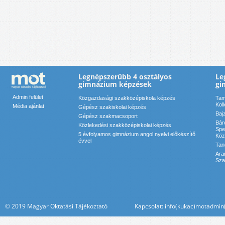
Legnépszerűbb 4 osztályos
Le
gimnázium képzések
gi
Admin felület
Közgazdasági szakközépiskola képzés
Tam
Kol
Média ajánlat
Gépész szakiskolai képzés
Baj
Gépész szakmacsoport
Bár
Közlekedési szakközépiskolai képzés
Spe
5 évfolyamos gimnázium angol nyelvi előkészítő
Köz
évvel
Tan
Ara
Sza
© 2019 Magyar Oktatási Tájékoztató Kapcsolat: info(kukac)motadmin(