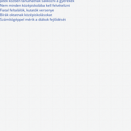
Játék közben tanulhatnak sakkozni a gyerekek
Nem minden középiskolába kell felvételizni
Fiatal feltalálók, kutatók versenye
Bírák oktatnak középiskolásokat
Számítógéppel mérik a diákok fejlődését