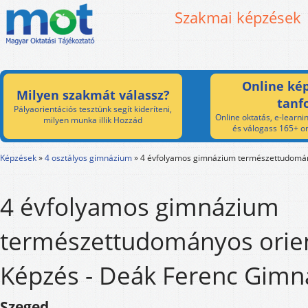
Szakmai képzések
Online kép
Milyen szakmát válassz?
tanf
Pályaorientációs tesztünk segít kideríteni,
Online oktatás, e-learnin
milyen munka illik Hozzád
és válogass 165+ on
Képzések
»
4 osztályos gimnázium
»
4 évfolyamos gimnázium természettudomán
4 évfolyamos gimnázium
természettudományos orie
Képzés - Deák Ferenc Gim
Szeged