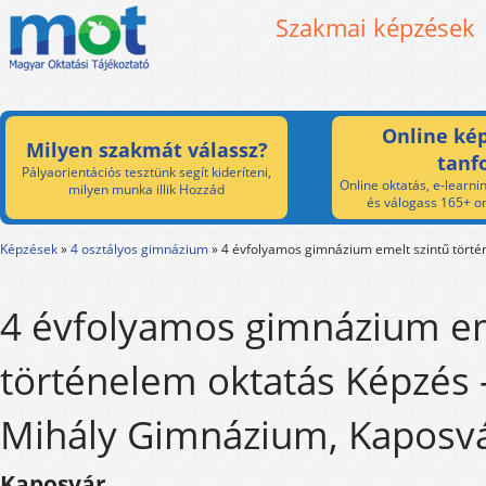
Szakmai képzések
Online kép
Milyen szakmát válassz?
tanf
Pályaorientációs tesztünk segít kideríteni,
Online oktatás, e-learnin
milyen munka illik Hozzád
és válogass 165+ on
Képzések
»
4 osztályos gimnázium
»
4 évfolyamos gimnázium emelt szintű törté
4 évfolyamos gimnázium em
történelem oktatás Képzés 
Mihály Gimnázium, Kaposv
Kaposvár