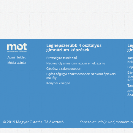
Legnépszerűbb 4 osztályos
Le
gimnázium képzések
gi
Admin felület
Érettségire felkészítő
Tam
Kol
Média ajánlat
Négyévfolyamos gimnázium emelt szintű
Baj
Gépész szakmacsoport
Bár
Egészségügyi szakmacsoport szakközépiskolai
Spe
osztály
Köz
Konyhai kisegítő
Tan
Ara
Sza
© 2019 Magyar Oktatási Tájékoztató Kapcsolat: info(kukac)motadmin(