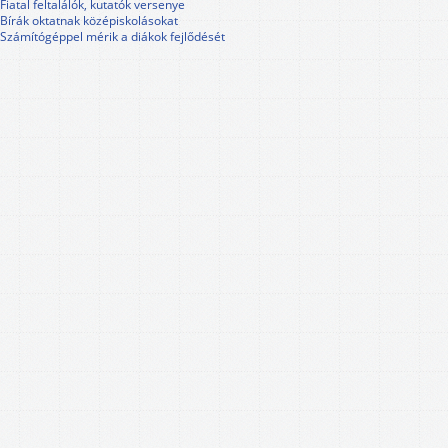
Fiatal feltalálók, kutatók versenye
Bírák oktatnak középiskolásokat
Számítógéppel mérik a diákok fejlődését