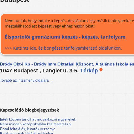
Nem tudjuk, hogy indul-e a képzés, de ajánlunk egy másik tanfolyamkeres
megtalálhatod ezt képzést vagy ehhez hasonlókat:
Élsportolói gimnáziumi képzés - képzés, tanfolyam
>>> Kattints ide, és böngéssz tanfolyamkereső oldalunkon.
Bródy Okt-i Kp - Bródy Imre Oktatási Központ, Általános Iskola 
1047 Budapest , Langlet u. 3-5.
Térkép
Tovább az intézmény oldalára →
Kapcsolódó blogbejegyzések
Játék közben tanulhatnak sakkozni a gyerekek
Nem minden középiskolába kell felvételizni
Fiatal feltalálók, kutatók versenye
Bírák oktatnak középiskolásokat