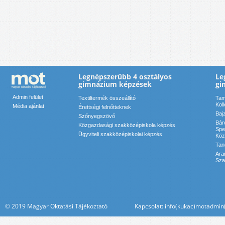
Legnépszerűbb 4 osztályos
Le
gimnázium képzések
gi
Admin felület
Textiltermék összeállító
Tam
Kol
Média ajánlat
Érettségi felnőtteknek
Baj
Szőnyegszövő
Bár
Közgazdasági szakközépiskola képzés
Spe
Ügyviteli szakközépiskolai képzés
Köz
Tan
Ara
Sza
© 2019 Magyar Oktatási Tájékoztató Kapcsolat: info(kukac)motadmin(