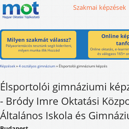
Szakmai képzések
Online kép
Milyen szakmát válassz?
tanf
Pályaorientációs tesztünk segít kideríteni,
Online oktatás, e-learnin
milyen munka illik Hozzád
és válogass 165+ on
Képzések
»
4 osztályos gimnázium
»
Élsportolói gimnáziumi képzés
Élsportolói gimnáziumi kép
- Bródy Imre Oktatási Közpo
Általános Iskola és Gimnáz
Budapest