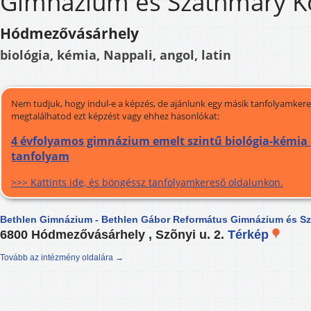
Gimnázium és Szathmáry K
Hódmezővásárhely
biológia, kémia, Nappali, angol, latin
Nem tudjuk, hogy indul-e a képzés, de ajánlunk egy másik tanfolyamkeres
megtalálhatod ezt képzést vagy ehhez hasonlókat:
4 évfolyamos gimnázium emelt szintű biológia-kémia 
tanfolyam
>>> Kattints ide, és böngéssz tanfolyamkereső oldalunkon.
Bethlen Gimnázium - Bethlen Gábor Református Gimnázium és S
6800 Hódmezővásárhely , Szõnyi u. 2.
Térkép
Tovább az intézmény oldalára →