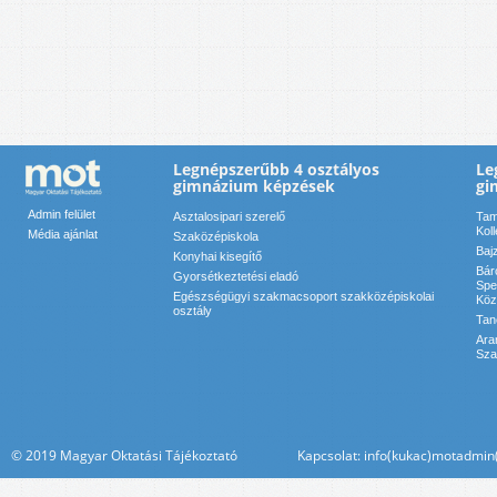
Legnépszerűbb 4 osztályos
Le
gimnázium képzések
gi
Admin felület
Asztalosipari szerelő
Tam
Kol
Média ajánlat
Szaközépiskola
Baj
Konyhai kisegítő
Bár
Gyorsétkeztetési eladó
Spe
Egészségügyi szakmacsoport szakközépiskolai
Köz
osztály
Tan
Ara
Sza
© 2019 Magyar Oktatási Tájékoztató Kapcsolat: info(kukac)motadmin(