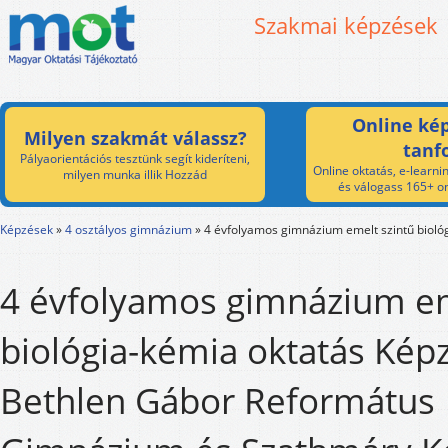
Szakmai képzések
Online kép
Milyen szakmát válassz?
tanf
Pályaorientációs tesztünk segít kideríteni,
Online oktatás, e-learnin
milyen munka illik Hozzád
és válogass 165+ on
Képzések
»
4 osztályos gimnázium
»
4 évfolyamos gimnázium emelt szintű bioló
4 évfolyamos gimnázium em
biológia-kémia oktatás Képz
Bethlen Gábor Református