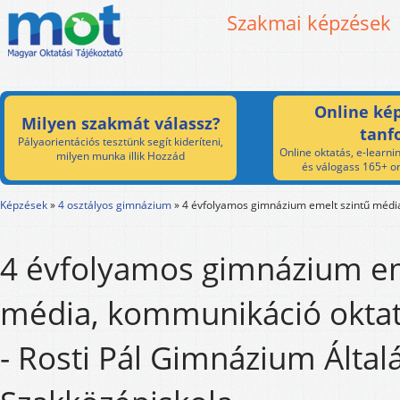
Szakmai képzések
Online kép
Milyen szakmát válassz?
tanf
Pályaorientációs tesztünk segít kideríteni,
Online oktatás, e-learnin
milyen munka illik Hozzád
és válogass 165+ on
Képzések
»
4 osztályos gimnázium
»
4 évfolyamos gimnázium emelt szintű médi
4 évfolyamos gimnázium em
média, kommunikáció okta
- Rosti Pál Gimnázium Által