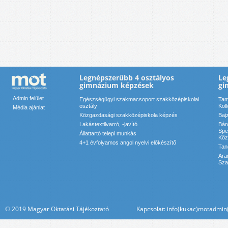
Legnépszerűbb 4 osztályos
Le
gimnázium képzések
gi
Admin felület
Egészségügyi szakmacsoport szakközépiskolai
Tam
osztály
Kol
Média ajánlat
Közgazdasági szakközépiskola képzés
Baj
Lakástextilvarró, -javító
Bár
Spe
Állattartó telepi munkás
Köz
4+1 évfolyamos angol nyelvi előkészítő
Tan
Ara
Sza
© 2019 Magyar Oktatási Tájékoztató Kapcsolat: info(kukac)motadmin(