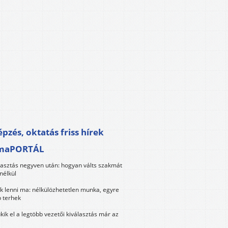
pzés, oktatás friss hírek
maPORTÁL
lasztás negyven után: hogyan válts szakmát
nélkül
k lenni ma: nélkülözhetetlen munka, egyre
 terhek
kik el a legtöbb vezetői kiválasztás már az