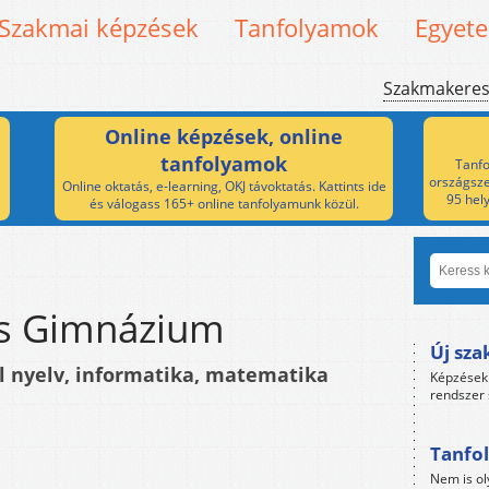
Szakmai képzések
Tanfolyamok
Egyet
Szakmakere
Online képzések, online
tanfolyamok
Tanfo
országsze
Online oktatás, e-learning, OKJ távoktatás. Kattints ide
95 hel
és válogass 165+ online tanfolyamunk közül.
us Gimnázium
Új sza
l nyelv, informatika, matematika
Képzések 
rendszer 
Tanfol
Nem is ol