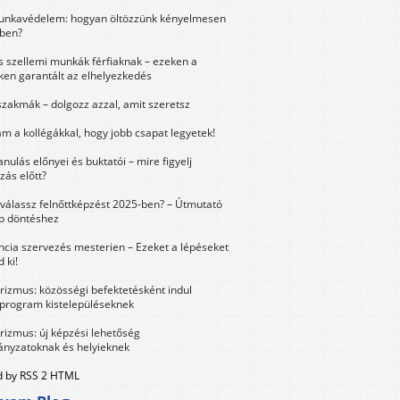
unkavédelem: hogyan öltözzünk kényelmesen
ben?
és szellemi munkák férfiaknak – ezeken a
ken garantált az elhelyezkedés
szakmák – dolgozz azzal, amit szeretsz
m a kollégákkal, hogy jobb csapat legyetek!
anulás előnyei és buktatói – mire figyelj
zás előtt?
válassz felnőttképzést 2025-ben? – Útmutató
bb döntéshez
ncia szervezés mesterien – Ezeket a lépéseket
 ki!
urizmus: közösségi befektetésként indul
 program kistelepüléseknek
urizmus: új képzési lehetőség
nyzatoknak és helyieknek
 by RSS 2 HTML