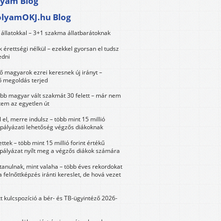
lyam Blog
olyamOKJ.hu Blog
állatokkal – 3+1 szakma állatbarátoknak
érettségi nélkül – ezekkel gyorsan el tudsz
edni
 magyarok ezrei keresnek új irányt –
 megoldás terjed
öbb magyar vált szakmát 30 felett – már nem
tem az egyetlen út
 el, merre indulsz – több mint 15 millió
 pályázati lehetőség végzős diákoknak
ttek – több mint 15 millió forint értékű
 pályázat nyílt meg a végzős diákok számára
tanulnak, mint valaha – több éves rekordokat
a felnőttképzés iránti kereslet, de hová vezet
tt kulcspozíció a bér- és TB-ügyintéző 2026-