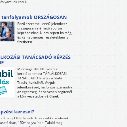
folyamunk közül.
 tanfolyamok ORSZÁGOSAN
Edző szeretnél lenni? Jelentkezz
országosan elérhető sportos
képzéseinkre. Nincs rejtett költség,
és kamatmentes részletekben is
fizethetsz!
LKOZÁSI TANÁCSADÓ KÉPZÉS
NE
Minőségi ONLINE oktatás
keretében most TÁPLÁLKOZÁSI
TANÁCSADÓ lehetsz a Stabil
Tudás jóvoltából. Várjuk
jelentkezésed, ha fontos számodra
az egészség, és szívesen segítenél
a környezetedben élőknek
pzést keresel?
ndítható, OKJ-t felváltó friss szakképesítések
lasztékban, 150+ helyszínen. Találd meg