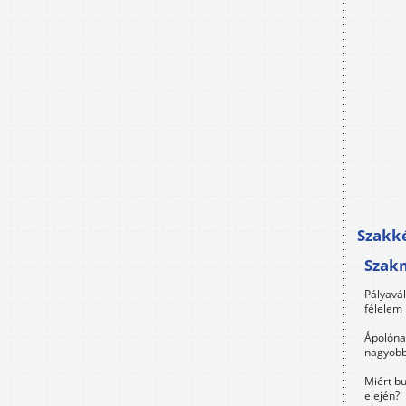
Szakké
Szak
Pályavá
félelem 
Ápolóna
nagyobb
Miért bu
elején?