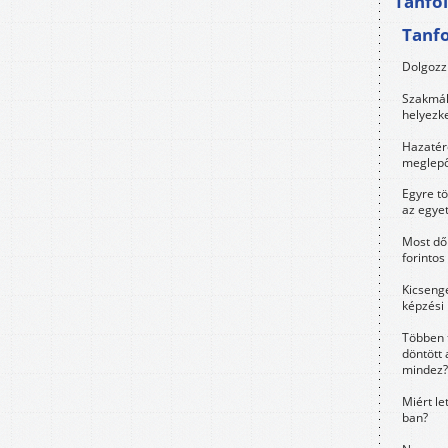
Tanfo
Tanf
Dolgozz 
Szakmák 
helyezk
Hazatérő
meglepő
Egyre t
az egye
Most dől
forintos
Kicsenge
képzési
Többen 
döntött 
mindez?
Miért le
ban?