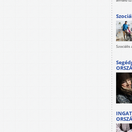
álmaid sz
Szociá
Szociális
Segéd
ORSZ
INGAT
ORSZ