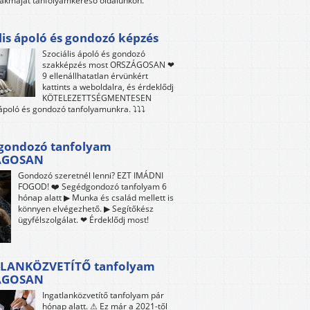
akmáját tanfolyamkereső oldalunkon.
lis ápoló és gondozó képzés
Szociális ápoló és gondozó
szakképzés most ORSZÁGOSAN ❤
9 ellenállhatatlan érvünkért
kattints a weboldalra, és érdeklődj
KÖTELEZETTSÉGMENTESEN
 ápoló és gondozó tanfolyamunkra. ⤵⤵⤵
gondozó tanfolyam
ÁGOSAN
Gondozó szeretnél lenni? EZT IMÁDNI
FOGOD! ❤️ Segédgondozó tanfolyam 6
hónap alatt ▶ Munka és család mellett is
könnyen elvégezhető. ▶ Segítőkész
ügyfélszolgálat. ❤ Érdeklődj most!
LANKÖZVETÍTŐ tanfolyam
ÁGOSAN
Ingatlanközvetítő tanfolyam pár
hónap alatt. ⚠ Ez már a 2021-től