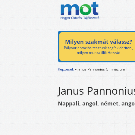
Milyen szakmát válassz?
Pályaorientációs tesztünk segít kideríteni,
milyen munka illik Hozzád
Képzések
»
Janus Pannonius Gimnázium
Janus Pannoni
Nappali, angol, német, ango