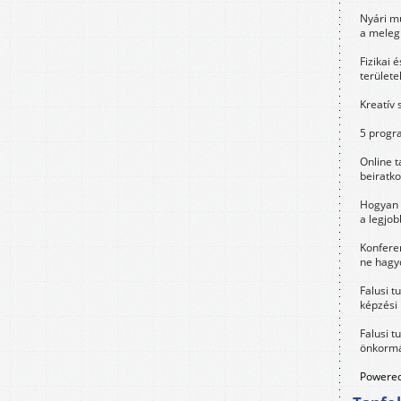
Nyári m
a meleg
Fizikai 
területe
Kreatív 
5 progra
Online t
beiratko
Hogyan 
a legjo
Konfere
ne hagyd
Falusi t
képzési
Falusi t
önkormá
Powered