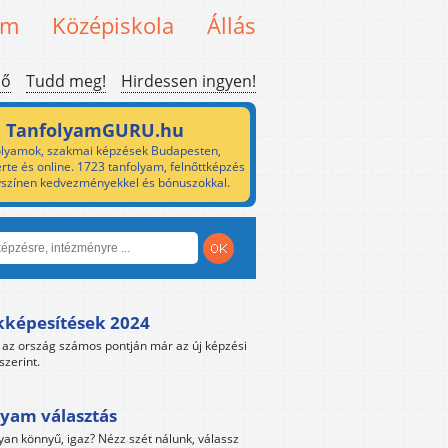
em
Középiskola
Állás
ső
Tudd meg!
Hirdessen ingyen!
TanfolyamGURU.hu
lyamok, szakmai képzések Budapesten,
rte és online. 1723 tanfolyam, felnőttképzés
yszínen kedvezményekkel és bónuszokkal.
kképesítések 2024
az ország számos pontján már az új képzési
szerint.
yam választás
yan könnyű, igaz? Nézz szét nálunk, válassz