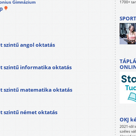
1700+ tan
nonius Gimnázium
ép
SPORT
 szintű angol oktatás
TÁPLÁ
ONLI
 szintű informatika oktatás
t szintű matematika oktatás
 szintű német oktatás
OKJ ké
2021-től i
széles vá