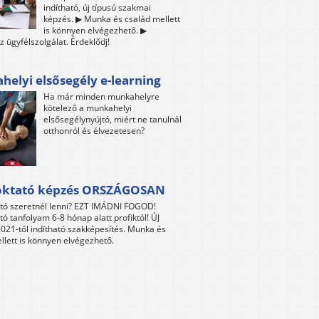
indítható, új típusú szakmai
képzés. ▶ Munka és család mellett
is könnyen elvégezhető. ▶
z ügyfélszolgálat. Érdeklődj!
elyi elsősegély e-learning
Ha már minden munkahelyre
kötelező a munkahelyi
elsősegélynyújtó, miért ne tanulnál
otthonról és élvezetesen?
oktató képzés ORSZÁGOSAN
tó szeretnél lenni? EZT IMÁDNI FOGOD!
tó tanfolyam 6-8 hónap alatt profiktól! ÚJ
021-től indítható szakképesítés. Munka és
llett is könnyen elvégezhető.