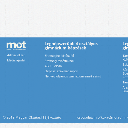
Legnépszerűbb 4 osztályos
Le
gimnázium képzések
gi
Admin felület
Érettségire felkészítő
Tam
Kol
Média ajánlat
Érettségi felnőtteknek
Baj
ABC – eladó
Bár
Gépész szakmacsoport
Spe
Négyévfolyamos gimnázium emelt szintű
Köz
Tan
Ara
Sza
© 2019 Magyar Oktatási Tájékoztató Kapcsolat: info(kukac)motadmin(