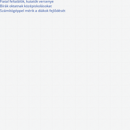
Fiatal feltalálók, kutatók versenye
Bírák oktatnak középiskolásokat
Számítógéppel mérik a diákok fejlődését