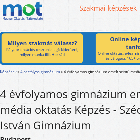
Szakmai képzések
Online kép
Milyen szakmát válassz?
tanf
Pályaorientációs tesztünk segít kideríteni,
Online oktatás, e-learnin
milyen munka illik Hozzád
és válogass 165+ on
Képzések
»
4 osztályos gimnázium
»
4 évfolyamos gimnázium emelt szintű médi
4 évfolyamos gimnázium em
média oktatás Képzés - Szé
István Gimnázium
Budapest