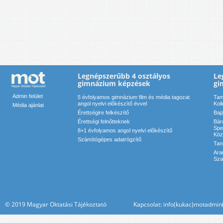
Legnépszerűbb 4 osztályos
Le
gimnázium képzések
gi
Admin felület
5 évfolyamos gimnázium film és média tagozat
Tam
angol nyelvi előkészítő évvel
Kol
Média ajánlat
Érettségire felkészítő
Baj
Érettségi felnőtteknek
Bár
Spe
8+1 évfolyamos angol nyelvi előkészítő
Köz
Számítógépes adatrögzítő
Tan
Ara
Sza
© 2019 Magyar Oktatási Tájékoztató Kapcsolat: info(kukac)motadmin(