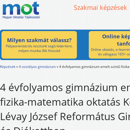
Szakmai képzések
Online kép
Milyen szakmát válassz?
tanf
Pályaorientációs tesztünk segít kideríteni,
Online oktatás, e-learnin
milyen munka illik Hozzád
és válogass 165+ on
Képzések
»
4 osztályos gimnázium
»
4 évfolyamos gimnázium emelt szintű fizik
4 évfolyamos gimnázium em
fizika-matematika oktatás K
Lévay József Református 