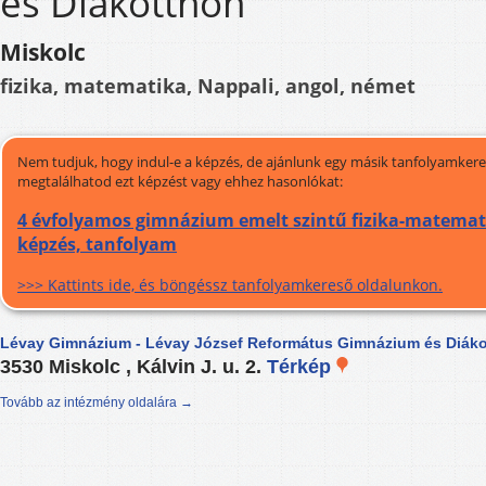
és Diákotthon
Miskolc
fizika, matematika, Nappali, angol, német
Nem tudjuk, hogy indul-e a képzés, de ajánlunk egy másik tanfolyamkeres
megtalálhatod ezt képzést vagy ehhez hasonlókat:
4 évfolyamos gimnázium emelt szintű fizika-matemati
képzés, tanfolyam
>>> Kattints ide, és böngéssz tanfolyamkereső oldalunkon.
Lévay Gimnázium - Lévay József Református Gimnázium és Diák
3530 Miskolc , Kálvin J. u. 2.
Térkép
Tovább az intézmény oldalára →