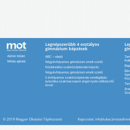
Legnépszerűbb 4 osztályos
Le
gimnázium képzések
gi
Admin felület
ABC – eladó
Tam
Kol
Média ajánlat
Négyévfolyamos gimnázium emelt szintű
Baj
Közlekedési szakközépiskolai képzés
Bár
Négyévfolyamos gimnázium emelt szintű
Spe
5 évfolyamos szakközépiskola vendéglátás-
Köz
turisztika szakmacsoport angol nyelvi előkészítő
Tan
évvel
Ara
Sza
© 2019 Magyar Oktatási Tájékoztató Kapcsolat: info(kukac)motadmin(