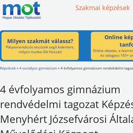
Szakmai képzések
Online kép
Milyen szakmát válassz?
tanf
Pályaorientációs tesztünk segít kideríteni,
Online oktatás, e-learnin
milyen munka illik Hozzád
és válogass 165+ on
Képzések
»
4 osztályos gimnázium
»
4 évfolyamos gimnázium rendvédelmi tago
4 évfolyamos gimnázium
rendvédelmi tagozat Képzés
Menyhért Józsefvárosi Álta