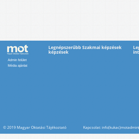
Legnépszerűbb Szakmai képzések
Le
képzések
in
Admin felület
Média ajánlat
© 2019 Magyar Oktatási Tájékoztató Kapcsolat: info(kukac)motadmin(