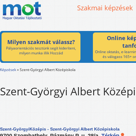
Szakmai képzések
Online kép
Milyen szakmát válassz?
tanf
Pályaorientációs tesztünk segít kideríteni,
Online oktatás, e-learnin
milyen munka illik Hozzád
és válogass 165+ on
Képzések
»
Szent-Györgyi Albert Középiskola
Szent-Györgyi Albert Közép
Szent-GyörgyiKözépis - Szent-Györgyi Albert Középiskola
9700 Szombathely, Pázmány P. u. 28/a.
Térkép