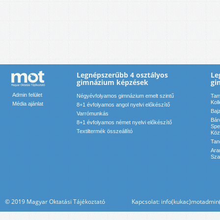
Legnépszerűbb 4 osztályos
Le
gimnázium képzések
gi
Admin felület
Négyévfolyamos gimnázium emelt szintű
Tam
Kol
Média ajánlat
8+1 évfolyamos angol nyelvi előkészítő
Baj
Varrómunkás
Bár
8+1 évfolyamos német nyelvi előkészítő
Spe
Textiltermék összeállító
Köz
Tan
Ara
Sza
© 2019 Magyar Oktatási Tájékoztató Kapcsolat: info(kukac)motadmin(