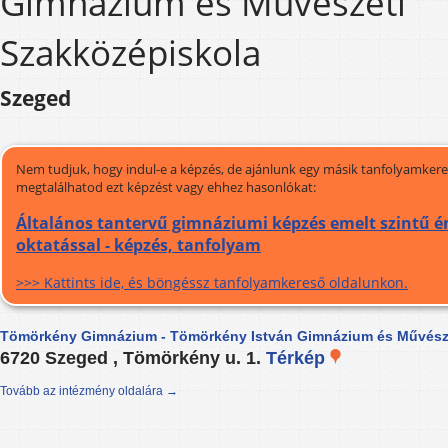
Gimnázium és Művészeti
Szakközépiskola
Szeged
Nem tudjuk, hogy indul-e a képzés, de ajánlunk egy másik tanfolyamkeres
megtalálhatod ezt képzést vagy ehhez hasonlókat:
Általános tantervű gimnáziumi képzés emelt szintű é
oktatással - képzés, tanfolyam
>>> Kattints ide, és böngéssz tanfolyamkereső oldalunkon.
Tömörkény Gimnázium - Tömörkény István Gimnázium és Művésze
6720 Szeged , Tömörkény u. 1.
Térkép
Tovább az intézmény oldalára →