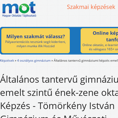
Szakmai képzések
Online kép
Milyen szakmát válassz?
tanf
Pályaorientációs tesztünk segít kideríteni,
Online oktatás, e-learnin
milyen munka illik Hozzád
és válogass 165+ on
Képzések
»
4 osztályos gimnázium
»
Általános tantervű gimnáziumi képzés emelt
Általános tantervű gimnázi
emelt szintű ének-zene okta
Képzés - Tömörkény István