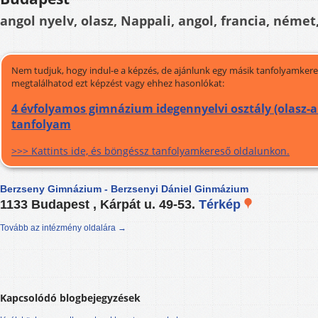
angol nyelv, olasz, Nappali, angol, francia, német
Nem tudjuk, hogy indul-e a képzés, de ajánlunk egy másik tanfolyamkeres
megtalálhatod ezt képzést vagy ehhez hasonlókat:
4 évfolyamos gimnázium idegennyelvi osztály (olasz-an
tanfolyam
>>> Kattints ide, és böngéssz tanfolyamkereső oldalunkon.
Berzseny Gimnázium - Berzsenyi Dániel Ginmázium
1133 Budapest , Kárpát u. 49-53.
Térkép
Tovább az intézmény oldalára →
Kapcsolódó blogbejegyzések