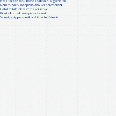
Játék közben tanulhatnak sakkozni a gyerekek
Nem minden középiskolába kell felvételizni
Fiatal feltalálók, kutatók versenye
Bírák oktatnak középiskolásokat
Számítógéppel mérik a diákok fejlődését