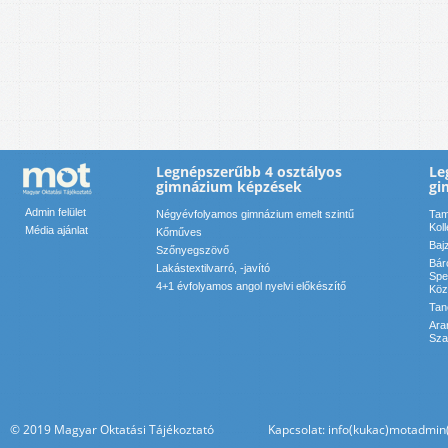
Legnépszerűbb 4 osztályos
Le
gimnázium képzések
gi
Admin felület
Négyévfolyamos gimnázium emelt szintű
Tam
Kol
Média ajánlat
Kőműves
Baj
Szőnyegszövő
Bár
Lakástextilvarró, -javító
Spe
4+1 évfolyamos angol nyelvi előkészítő
Köz
Tan
Ara
Sza
© 2019 Magyar Oktatási Tájékoztató Kapcsolat: info(kukac)motadmin(