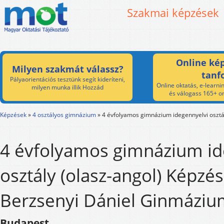
Szakmai képzések
Online kép
Milyen szakmát válassz?
tanf
Pályaorientációs tesztünk segít kideríteni,
Online oktatás, e-learnin
milyen munka illik Hozzád
és válogass 165+ on
Képzések
»
4 osztályos gimnázium
»
4 évfolyamos gimnázium idegennyelvi osztál
4 évfolyamos gimnázium id
osztály (olasz-angol) Képzés
Berzsenyi Dániel Ginmázi
Budapest