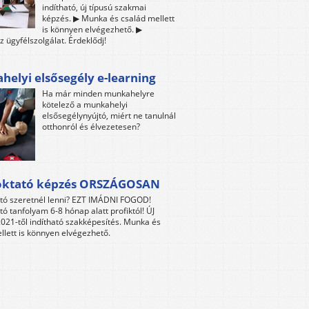
indítható, új típusú szakmai
képzés. ▶ Munka és család mellett
is könnyen elvégezhető. ▶
z ügyfélszolgálat. Érdeklődj!
elyi elsősegély e-learning
Ha már minden munkahelyre
kötelező a munkahelyi
elsősegélynyújtó, miért ne tanulnál
otthonról és élvezetesen?
oktató képzés ORSZÁGOSAN
tó szeretnél lenni? EZT IMÁDNI FOGOD!
tó tanfolyam 6-8 hónap alatt profiktól! ÚJ
021-től indítható szakképesítés. Munka és
llett is könnyen elvégezhető.