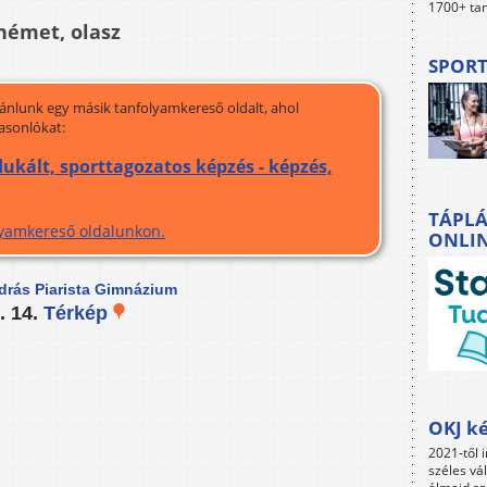
1700+ tan
 német, olasz
SPORT
jánlunk egy másik tanfolyamkereső oldalt, ahol
asonlókat:
kált, sporttagozatos képzés - képzés,
TÁPLÁ
olyamkereső oldalunkon.
ONLI
drás Piarista Gimnázium
. 14.
Térkép
OKJ ké
2021-től i
széles vá