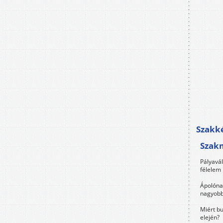
Szakké
Szak
Pályavá
félelem 
Ápolóna
nagyobb
Miért bu
elején?