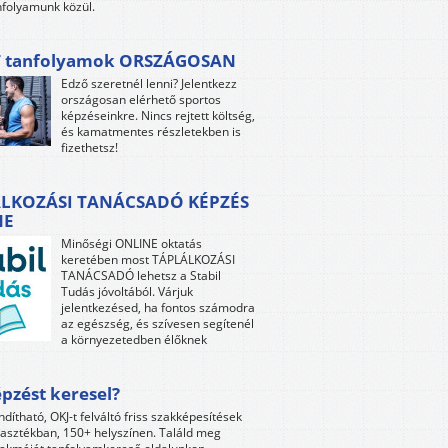
folyamunk közül.
 tanfolyamok ORSZÁGOSAN
Edző szeretnél lenni? Jelentkezz
országosan elérhető sportos
képzéseinkre. Nincs rejtett költség,
és kamatmentes részletekben is
fizethetsz!
LKOZÁSI TANÁCSADÓ KÉPZÉS
NE
Minőségi ONLINE oktatás
keretében most TÁPLÁLKOZÁSI
TANÁCSADÓ lehetsz a Stabil
Tudás jóvoltából. Várjuk
jelentkezésed, ha fontos számodra
az egészség, és szívesen segítenél
a környezetedben élőknek
pzést keresel?
ndítható, OKJ-t felváltó friss szakképesítések
lasztékban, 150+ helyszínen. Találd meg