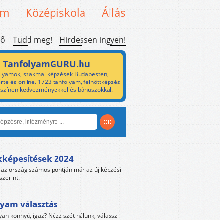
em
Középiskola
Állás
ső
Tudd meg!
Hirdessen ingyen!
TanfolyamGURU.hu
lyamok, szakmai képzések Budapesten,
rte és online. 1723 tanfolyam, felnőttképzés
yszínen kedvezményekkel és bónuszokkal.
kképesítések 2024
az ország számos pontján már az új képzési
szerint.
yam választás
yan könnyű, igaz? Nézz szét nálunk, válassz