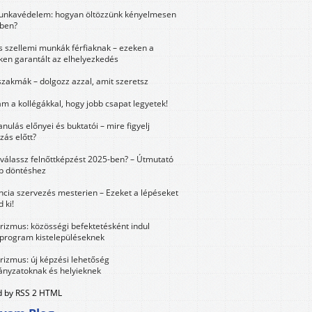
unkavédelem: hogyan öltözzünk kényelmesen
ben?
és szellemi munkák férfiaknak – ezeken a
ken garantált az elhelyezkedés
szakmák – dolgozz azzal, amit szeretsz
m a kollégákkal, hogy jobb csapat legyetek!
anulás előnyei és buktatói – mire figyelj
zás előtt?
válassz felnőttképzést 2025-ben? – Útmutató
bb döntéshez
ncia szervezés mesterien – Ezeket a lépéseket
 ki!
urizmus: közösségi befektetésként indul
 program kistelepüléseknek
urizmus: új képzési lehetőség
nyzatoknak és helyieknek
 by RSS 2 HTML