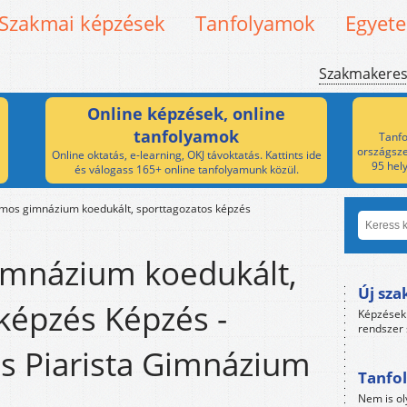
Szakmai képzések
Tanfolyamok
Egyet
Szakmakere
Online képzések, online
tanfolyamok
Tanfo
országsze
Online oktatás, e-learning, OKJ távoktatás. Kattints ide
95 hel
és válogass 165+ online tanfolyamunk közül.
amos gimnázium koedukált, sporttagozatos képzés
imnázium koedukált,
Új sza
képzés Képzés -
Képzések 
rendszer 
s Piarista Gimnázium
Tanfol
Nem is ol