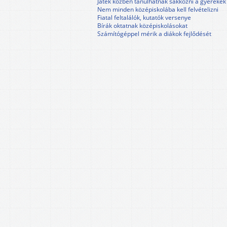
Játék közben tanulhatnak sakkozni a gyerekek
Nem minden középiskolába kell felvételizni
Fiatal feltalálók, kutatók versenye
Bírák oktatnak középiskolásokat
Számítógéppel mérik a diákok fejlődését