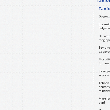
Tanfo
Tanf
Dolgozz 
Szakmák 
helyezk
Hazatérő
meglepő
Egyre t
az egye
Most dől
forintos
Kicsenge
képzési
Többen 
döntött 
mindez?
Miért le
ban?