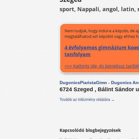
sport, Nappali, angol, latin,
Nem tudjuk, hogy indul-e a képzés, de a
megtalálhatod ezt képzést vagy ehhez h
4 évfolyamos gimnázium koedu
tanfolyam
>>> Kattints ide, és böngéssz tanf
DugonicsPiaristaGimn - Dugonics An
6724 Szeged , Bálint Sándor u
Tovább az intézmény oldalára →
Kapcsolódó blogbejegyzések