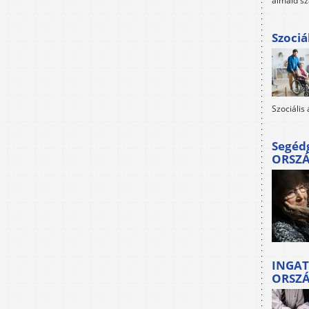
álmaid sz
Szociá
Szociális
Segéd
ORSZ
INGAT
ORSZ