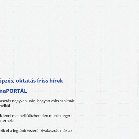
pzés, oktatás friss hírek
maPORTÁL
lasztás negyven után: hogyan válts szakmát
nélkül
k lenni ma: nélkülözhetetlen munka, egyre
 terhek
kik el a legtöbb vezetői kiválasztás már az