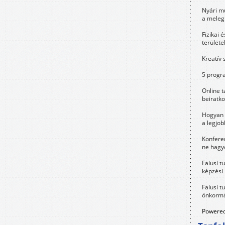
Nyári m
a meleg
Fizikai 
területe
Kreatív 
5 progra
Online t
beiratko
Hogyan 
a legjo
Konfere
ne hagyd
Falusi t
képzési
Falusi t
önkormá
Powered