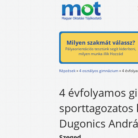
Milyen szakmát válassz?
Pályaorientációs tesztünk segít kideríteni,
milyen munka illik Hozzád
Képzések
»
4 osztályos gimnázium
»
4 évfoly
4 évfolyamos g
sporttagozatos 
Dugonics Andrá
Szeged