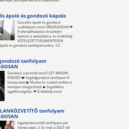
akmáját tanfolyamkereső oldalunkon.
lis ápoló és gondozó képzés
Szociális ápoló és gondozó
szakképzés most ORSZÁGOSAN ❤
9 ellenállhatatlan érvünkért
kattints a weboldalra, és érdeklődj
KÖTELEZETTSÉGMENTESEN
 ápoló és gondozó tanfolyamunkra. ⤵⤵⤵
gondozó tanfolyam
ÁGOSAN
Gondozó szeretnél lenni? EZT IMÁDNI
FOGOD! ❤️ Segédgondozó tanfolyam 6
hónap alatt ▶ Munka és család mellett is
könnyen elvégezhető. ▶ Segítőkész
ügyfélszolgálat. ❤ Érdeklődj most!
LANKÖZVETÍTŐ tanfolyam
ÁGOSAN
Ingatlanközvetítő tanfolyam pár
hónap alatt. ⚠ Ez már a 2021-től