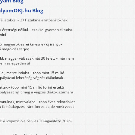
lyam Blog
olyamOKJ.hu Blog
állatokkal – 3+1 szakma állatbarátoknak
érettségi nélkül – ezekkel gyorsan el tudsz
edni
 magyarok ezrei keresnek új irányt –
 megoldás terjed
öbb magyar vált szakmát 30 felett – már nem
tem az egyetlen út
 el, merre indulsz – több mint 15 millió
 pályázati lehetőség végzős diákoknak
ttek – több mint 15 millió forint értékű
 pályázat nyílt meg a végzős diákok számára
tanulnak, mint valaha – több éves rekordokat
a felnőttképzés iránti kereslet, de hová vezet
tt kulcspozíció a bér- és TB-ügyintéző 2026-