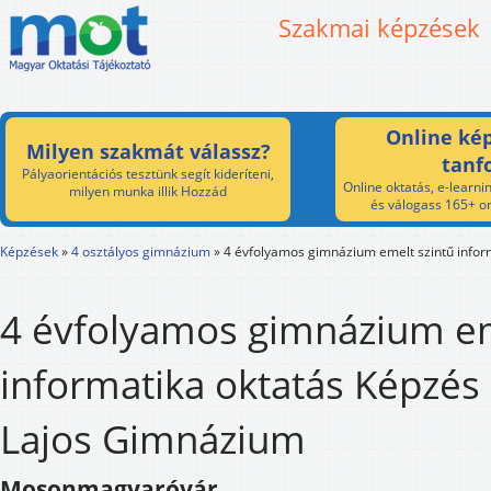
Szakmai képzések
Online kép
Milyen szakmát válassz?
tanf
Pályaorientációs tesztünk segít kideríteni,
Online oktatás, e-learnin
milyen munka illik Hozzád
és válogass 165+ on
Képzések
»
4 osztályos gimnázium
»
4 évfolyamos gimnázium emelt szintű infor
4 évfolyamos gimnázium em
informatika oktatás Képzés 
Lajos Gimnázium
Mosonmagyaróvár