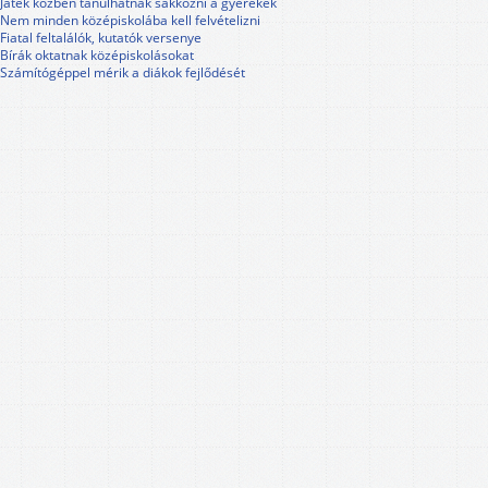
Játék közben tanulhatnak sakkozni a gyerekek
Nem minden középiskolába kell felvételizni
Fiatal feltalálók, kutatók versenye
Bírák oktatnak középiskolásokat
Számítógéppel mérik a diákok fejlődését