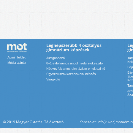
Legnépszerűbb 4 osztályos
Le
gimnázium képzések
gi
Admin felület
Állatgondozó
Tam
Kol
Média ajánlat
8+1 évfolyamos angol nyelvi előkészítő
Baj
Négyévfolyamos gimnázium emelt szintű
Bár
Ügyviteli szakközépiskolai képzés
Spe
Virágkötő
Köz
Tan
Ara
Sza
© 2019 Magyar Oktatási Tájékoztató Kapcsolat: info(kukac)motadmin(