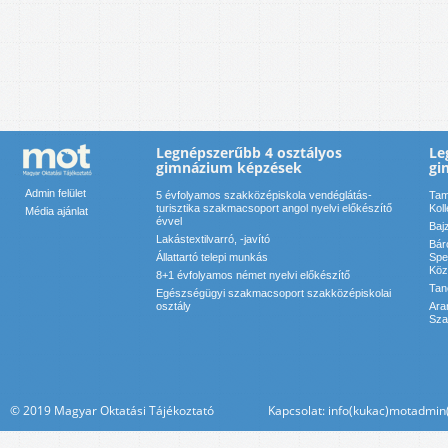
Legnépszerűbb 4 osztályos
Le
gimnázium képzések
gi
Admin felület
5 évfolyamos szakközépiskola vendéglátás-
Tam
turisztika szakmacsoport angol nyelvi előkészítő
Kol
Média ajánlat
évvel
Baj
Lakástextilvarró, -javító
Bár
Állattartó telepi munkás
Spe
Köz
8+1 évfolyamos német nyelvi előkészítő
Tan
Egészségügyi szakmacsoport szakközépiskolai
osztály
Ara
Sza
© 2019 Magyar Oktatási Tájékoztató Kapcsolat: info(kukac)motadmin(