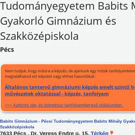
Tudományegyetem Babits 
Gyakorló Gimnázium és
Szakközépiskola
Pécs
Nem tudjuk, hogy indul-e a képzés, de ajánlunk egy másik tanfolyamkeres
megtalálhatod ezt képzést vagy ehhez hasonlókat:
Általános tantervű gimnáziumi képzés emelt szintű 
művészetek oktatással - képzés, tanfolyam
>>> Kattints ide, és böngéssz tanfolyamkereső oldalunkon.
Babits Gimnázium - Pécsi Tudományegyetem Babits Mihály Gyak
Szakközépiskola
7633 Pécs , Dr. Veress Endre u. 15.
Térkép