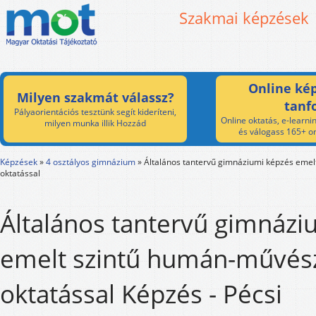
Szakmai képzések
Online kép
Milyen szakmát válassz?
tanf
Pályaorientációs tesztünk segít kideríteni,
Online oktatás, e-learnin
milyen munka illik Hozzád
és válogass 165+ on
Képzések
»
4 osztályos gimnázium
»
Általános tantervű gimnáziumi képzés eme
oktatással
Általános tantervű gimnázi
emelt szintű humán-művés
oktatással Képzés - Pécsi