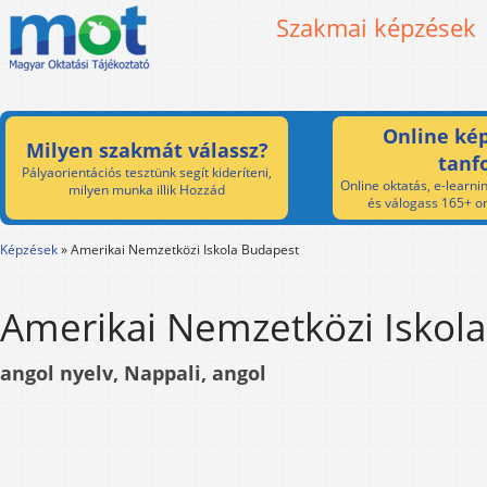
Szakmai képzések
Online kép
Milyen szakmát válassz?
tanf
Pályaorientációs tesztünk segít kideríteni,
Online oktatás, e-learnin
milyen munka illik Hozzád
és válogass 165+ on
Képzések
»
Amerikai Nemzetközi Iskola Budapest
Amerikai Nemzetközi Iskol
angol nyelv, Nappali, angol