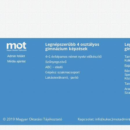
Legnépszerűbb 4 osztályos
Le
gimnázium képzések
gi
Admin felület
4+1 évfolyamos német nyelvi előkészítő
Tam
Kol
Média ajánlat
Szőnyegszövő
Baj
ABC – eladó
Bár
Gépész szakmacsoport
Spe
Lakástextilvarró, -javító
Köz
Tan
Ara
Sza
© 2019 Magyar Oktatási Tájékoztató Kapcsolat: info(kukac)motadmin(