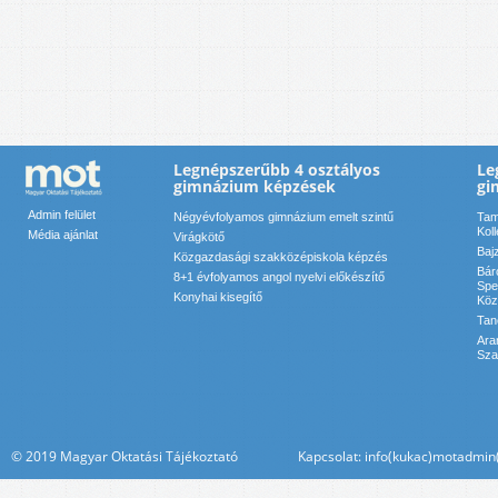
Legnépszerűbb 4 osztályos
Le
gimnázium képzések
gi
Admin felület
Négyévfolyamos gimnázium emelt szintű
Tam
Kol
Média ajánlat
Virágkötő
Baj
Közgazdasági szakközépiskola képzés
Bár
8+1 évfolyamos angol nyelvi előkészítő
Spe
Konyhai kisegítő
Köz
Tan
Ara
Sza
© 2019 Magyar Oktatási Tájékoztató Kapcsolat: info(kukac)motadmin(