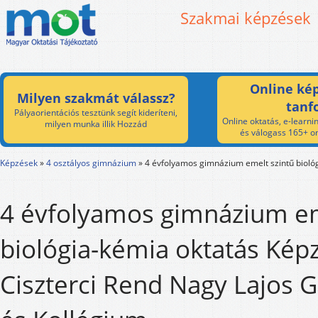
Szakmai képzések
Online kép
Milyen szakmát válassz?
tanf
Pályaorientációs tesztünk segít kideríteni,
Online oktatás, e-learnin
milyen munka illik Hozzád
és válogass 165+ on
Képzések
»
4 osztályos gimnázium
»
4 évfolyamos gimnázium emelt szintű bioló
4 évfolyamos gimnázium em
biológia-kémia oktatás Képz
Ciszterci Rend Nagy Lajos