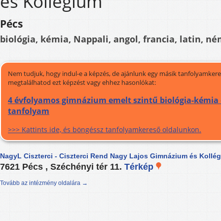
és Kollégium
Pécs
biológia, kémia, Nappali, angol, francia, latin, né
Nem tudjuk, hogy indul-e a képzés, de ajánlunk egy másik tanfolyamkeres
megtalálhatod ezt képzést vagy ehhez hasonlókat:
4 évfolyamos gimnázium emelt szintű biológia-kémia 
tanfolyam
>>> Kattints ide, és böngéssz tanfolyamkereső oldalunkon.
NagyL Ciszterci - Ciszterci Rend Nagy Lajos Gimnázium és Kollé
7621 Pécs , Széchényi tér 11.
Térkép
Tovább az intézmény oldalára →