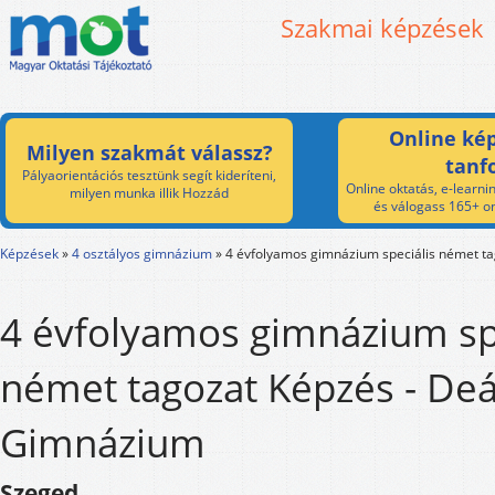
Szakmai képzések
Online kép
Milyen szakmát válassz?
tanf
Pályaorientációs tesztünk segít kideríteni,
Online oktatás, e-learnin
milyen munka illik Hozzád
és válogass 165+ on
Képzések
»
4 osztályos gimnázium
»
4 évfolyamos gimnázium speciális német t
4 évfolyamos gimnázium sp
német tagozat Képzés - De
Gimnázium
Szeged