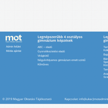
Legnépszerűbb 4 osztályos
Le
gimnázium képzések
gi
Admin felület
ABC – eladó
Tam
Kol
Média ajánlat
Gyorsétkeztetési eladó
Baj
Virágkötő
Bár
Négyévfolyamos gimnázium emelt szintű
Spe
Kőműves
Köz
Tan
Ara
Sza
© 2019 Magyar Oktatási Tájékoztató Kapcsolat: info(kukac)motadmin(