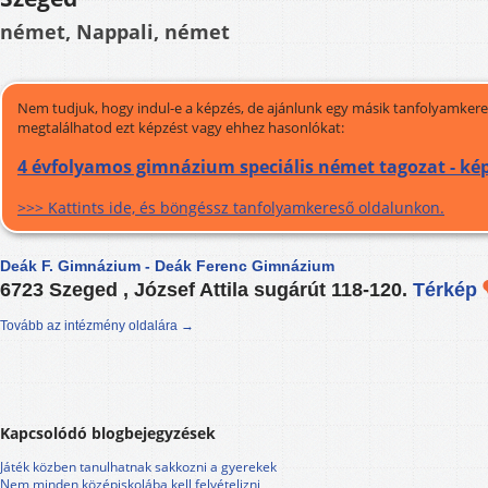
német, Nappali, német
Nem tudjuk, hogy indul-e a képzés, de ajánlunk egy másik tanfolyamkeres
megtalálhatod ezt képzést vagy ehhez hasonlókat:
4 évfolyamos gimnázium speciális német tagozat - ké
>>> Kattints ide, és böngéssz tanfolyamkereső oldalunkon.
Deák F. Gimnázium - Deák Ferenc Gimnázium
6723 Szeged , József Attila sugárút 118-120.
Térkép
Tovább az intézmény oldalára →
Kapcsolódó blogbejegyzések
Játék közben tanulhatnak sakkozni a gyerekek
Nem minden középiskolába kell felvételizni