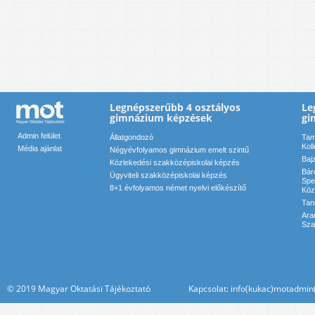
Legnépszerűbb 4 osztályos
Le
gimnázium képzések
gi
Admin felület
Állatgondozó
Tam
Kol
Média ajánlat
Négyévfolyamos gimnázium emelt szintű
Baj
Közlekedési szakközépiskolai képzés
Bár
Ügyviteli szakközépiskolai képzés
Spe
8+1 évfolyamos német nyelvi előkészítő
Köz
Tan
Ara
Sza
© 2019 Magyar Oktatási Tájékoztató Kapcsolat: info(kukac)motadmin(