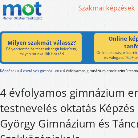
Szakmai képzések
Online kép
Milyen szakmát válassz?
tanf
Pályaorientációs tesztünk segít kideríteni,
Online oktatás, e-learnin
milyen munka illik Hozzád
és válogass 165+ on
Képzések
»
4 osztályos gimnázium
»
4 évfolyamos gimnázium emelt szintű testn
4 évfolyamos gimnázium em
testnevelés oktatás Képzés
György Gimnázium és Tánc