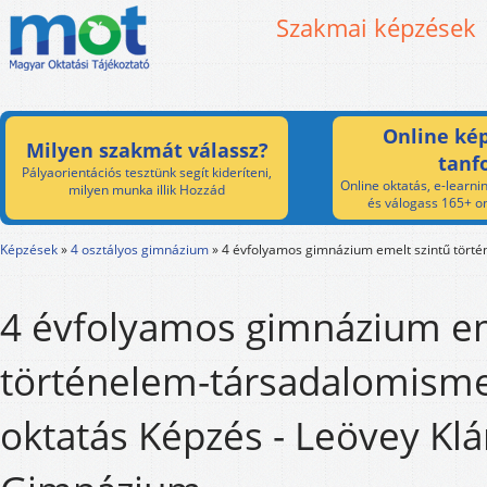
Szakmai képzések
Online kép
Milyen szakmát válassz?
tanf
Pályaorientációs tesztünk segít kideríteni,
Online oktatás, e-learnin
milyen munka illik Hozzád
és válogass 165+ on
Képzések
»
4 osztályos gimnázium
»
4 évfolyamos gimnázium emelt szintű tört
4 évfolyamos gimnázium em
történelem-társadalomism
oktatás Képzés - Leövey Klá