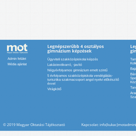
Legnépszerűbb 4 osztályos
Le
gimnázium képzések
gi
Admin felület
Ügyviteli szakközépiskolai képzés
Tam
Kol
Média ajánlat
Lakástextilvarró, -javító
Baj
Négyévfolyamos gimnázium emelt szintű
Bár
5 évfolyamos szakközépiskola vendéglátás-
Spe
turisztika szakmacsoport angol nyelvi előkészítő
Köz
évvel
Tan
Virágkötő
Ara
Sza
© 2019 Magyar Oktatási Tájékoztató Kapcsolat: info(kukac)motadmin(