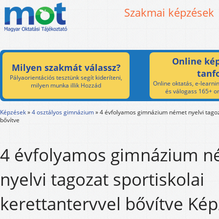
Szakmai képzések
Online kép
Milyen szakmát válassz?
tanf
Pályaorientációs tesztünk segít kideríteni,
Online oktatás, e-learnin
milyen munka illik Hozzád
és válogass 165+ on
Képzések
»
4 osztályos gimnázium
»
4 évfolyamos gimnázium német nyelvi tagoza
bővítve
4 évfolyamos gimnázium n
nyelvi tagozat sportiskolai
kerettantervvel bővítve Kép