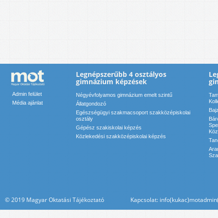
Legnépszerűbb 4 osztályos
Le
gimnázium képzések
gi
Admin felület
Négyévfolyamos gimnázium emelt szintű
Tam
Kol
Média ajánlat
Állatgondozó
Baj
Egészségügyi szakmacsoport szakközépiskolai
osztály
Bár
Spe
Gépész szakiskolai képzés
Köz
Közlekedési szakközépiskolai képzés
Tan
Ara
Sza
© 2019 Magyar Oktatási Tájékoztató Kapcsolat: info(kukac)motadmin(