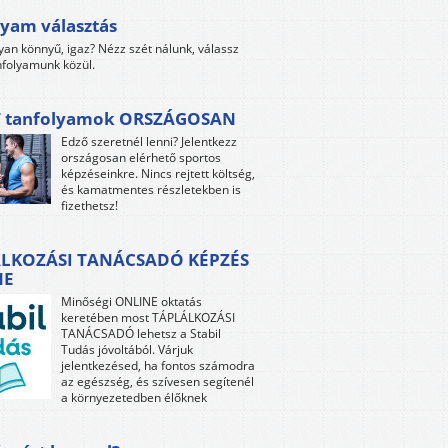
yam választás
yan könnyű, igaz? Nézz szét nálunk, válassz
folyamunk közül.
 tanfolyamok ORSZÁGOSAN
Edző szeretnél lenni? Jelentkezz
országosan elérhető sportos
képzéseinkre. Nincs rejtett költség,
és kamatmentes részletekben is
fizethetsz!
LKOZÁSI TANÁCSADÓ KÉPZÉS
NE
Minőségi ONLINE oktatás
keretében most TÁPLÁLKOZÁSI
TANÁCSADÓ lehetsz a Stabil
Tudás jóvoltából. Várjuk
jelentkezésed, ha fontos számodra
az egészség, és szívesen segítenél
a környezetedben élőknek