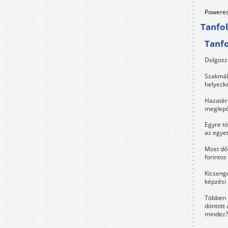
Powered
Tanfo
Tanf
Dolgozz 
Szakmák 
helyezk
Hazatérő
meglepő
Egyre t
az egye
Most dől
forintos
Kicsenge
képzési
Többen 
döntött 
mindez?