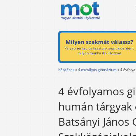
Milyen szakmát válassz?
Pályaorientációs tesztünk segít kideríteni,
milyen munka illik Hozzád
Képzések
»
4 osztályos gimnázium
»
4 évfoly
4 évfolyamos g
humán tárgyak 
Batsányi János