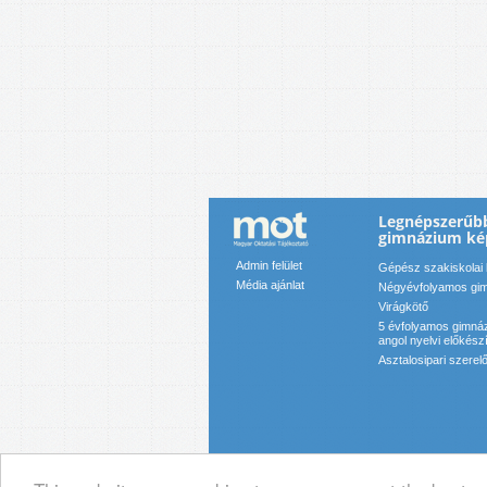
Legnépszerűbb
gimnázium ké
Admin felület
Gépész szakiskolai
Média ajánlat
Négyévfolyamos gim
Virágkötő
5 évfolyamos gimnáz
angol nyelvi előkész
Asztalosipari szerel