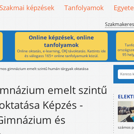
Szakmai képzések
Tanfolyamok
Egyet
Szakmakere
Online képzések, online
tanfolyamok
Tanfo
országsze
Online oktatás, e-learning, OKJ távoktatás. Kattints ide
95 hel
és válogass 165+ online tanfolyamunk közül.
amos gimnázium emelt szintű humán tárgyak oktatása
imnázium emelt szintű
ELEKT
oktatása Képzés -
 Gimnázium és
számos po