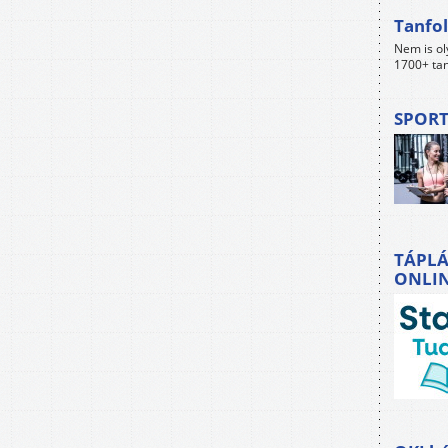
Tanfol
Nem is ol
1700+ tan
SPORT
TÁPLÁ
ONLI