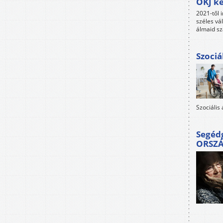
OKJ ké
2021-től i
széles vá
álmaid sz
Szociá
Szociális
Segéd
ORSZ