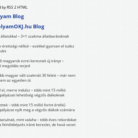
 by RSS 2 HTML
lyam Blog
olyamOKJ.hu Blog
állatokkal – 3+1 szakma állatbarátoknak
érettségi nélkül – ezekkel gyorsan el tudsz
edni
 magyarok ezrei keresnek új irányt –
 megoldás terjed
öbb magyar vált szakmát 30 felett – már nem
tem az egyetlen út
 el, merre indulsz – több mint 15 millió
 pályázati lehetőség végzős diákoknak
ttek – több mint 15 millió forint értékű
 pályázat nyílt meg a végzős diákok számára
tanulnak, mint valaha – több éves rekordokat
a felnőttképzés iránti kereslet, de hová vezet