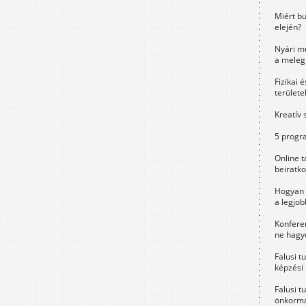
Miért bu
elején?
Nyári m
a meleg
Fizikai 
területe
Kreatív 
5 progra
Online t
beiratko
Hogyan 
a legjo
Konfere
ne hagyd
Falusi t
képzési
Falusi t
önkormá