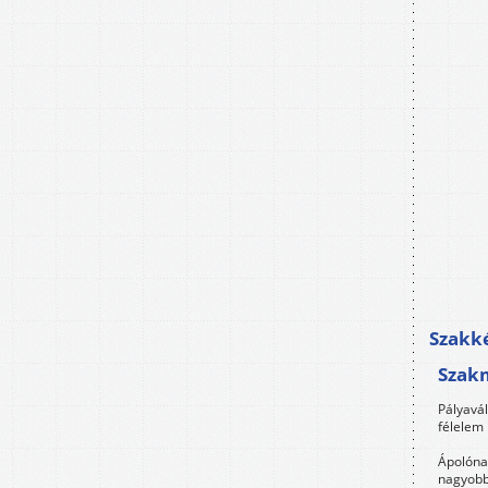
Szakké
Szak
Pályavá
félelem 
Ápolóna
nagyobb