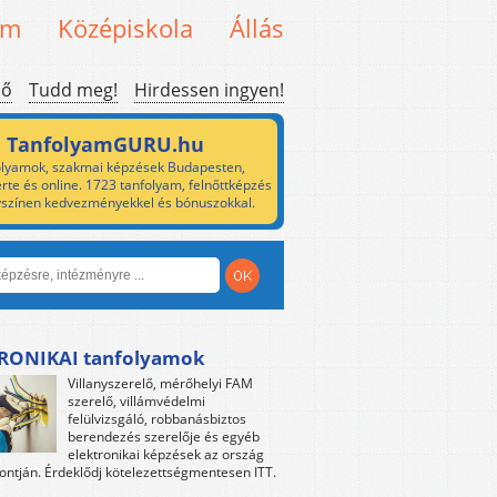
em
Középiskola
Állás
ső
Tudd meg!
Hirdessen ingyen!
TanfolyamGURU.hu
lyamok, szakmai képzések Budapesten,
rte és online. 1723 tanfolyam, felnőttképzés
yszínen kedvezményekkel és bónuszokkal.
RONIKAI tanfolyamok
Villanyszerelő, mérőhelyi FAM
szerelő, villámvédelmi
felülvizsgáló, robbanásbiztos
berendezés szerelője és egyéb
elektronikai képzések az ország
ntján. Érdeklődj kötelezettségmentesen ITT.