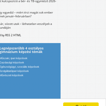
tt kulcspozíció a bér- és TB-ügyintéző 2026-
y egyedül – miért érzi magát sok ember
nek január–februárban?
sár, sózott utak – láthatatlan veszélyek a
bundáján
 by RSS 2 HTML
Legnépszerűbb 4 osztályos
gimnázium képzési témák
Műszaki, ipari képzések
Gazdasági képzések
Egészségügyi, szociális képzések
Szolgáltatóipari képzések
Művészeti képzések