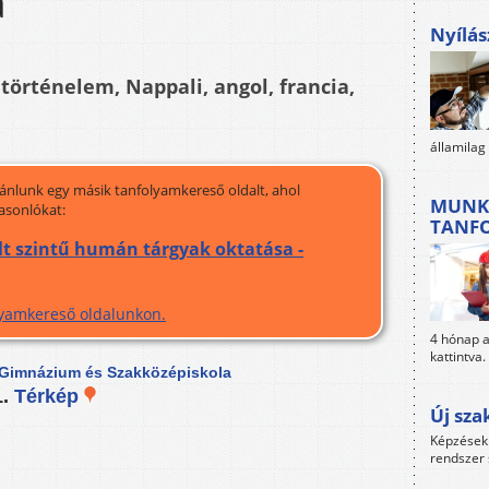
a
Nyílás
történelem, Nappali, angol, francia,
államilag
jánlunk egy másik tanfolyamkereső oldalt, ahol
MUNK
asonlókat:
TANF
t szintű humán tárgyak oktatása -
olyamkereső oldalunkon.
4 hónap al
kattintva.
 Gimnázium és Szakközépiskola
1.
Térkép
Új sza
Képzések 
rendszer 