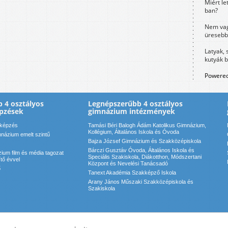
Miért le
ban?
Nem vag
üresebb
Latyak, 
kutyák 
Powered
 4 osztályos
Legnépszerűbb 4 osztályos
pzések
gimnázium intézmények
 képzés
Tamási Béri Balogh Ádám Katolikus Gimnázium,
Kollégium, Általános Iskola és Óvoda
názium emelt szintű
Bajza József Gimnázium és Szakközépiskola
Bárczi Gusztáv Óvoda, Általános Iskola és
ium film és média tagozat
Speciális Szakiskola, Diákotthon, Módszertani
ítő évvel
Központ és Nevelési Tanácsadó
ő
Tanext Akadémia Szakképző Iskola
Arany János Műszaki Szakközépiskola és
Szakiskola