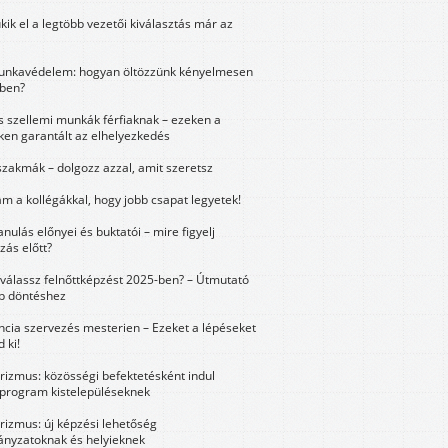
kik el a legtöbb vezetői kiválasztás már az
unkavédelem: hogyan öltözzünk kényelmesen
ben?
és szellemi munkák férfiaknak – ezeken a
ken garantált az elhelyezkedés
szakmák – dolgozz azzal, amit szeretsz
m a kollégákkal, hogy jobb csapat legyetek!
anulás előnyei és buktatói – mire figyelj
zás előtt?
válassz felnőttképzést 2025-ben? – Útmutató
bb döntéshez
ncia szervezés mesterien – Ezeket a lépéseket
 ki!
urizmus: közösségi befektetésként indul
 program kistelepüléseknek
urizmus: új képzési lehetőség
nyzatoknak és helyieknek