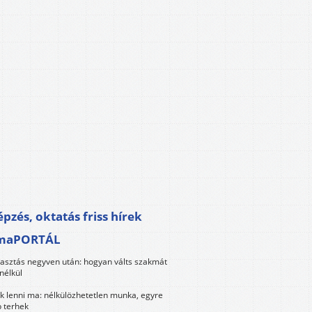
pzés, oktatás friss hírek
maPORTÁL
lasztás negyven után: hogyan válts szakmát
nélkül
k lenni ma: nélkülözhetetlen munka, egyre
 terhek