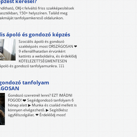
pzést keresel?
ndítható, OKJ-t felváltó friss szakképesítések
lasztékban, 150+ helyszínen. Találd meg
akmáját tanfolyamkereső oldalunkon.
lis ápoló és gondozó képzés
Szociális ápoló és gondozó
szakképzés most ORSZÁGOSAN ❤
9 ellenállhatatlan érvünkért
kattints a weboldalra, és érdeklődj
KÖTELEZETTSÉGMENTESEN
 ápoló és gondozó tanfolyamunkra. ⤵⤵⤵
gondozó tanfolyam
ÁGOSAN
Gondozó szeretnél lenni? EZT IMÁDNI
FOGOD! ❤️ Segédgondozó tanfolyam 6
hónap alatt ▶ Munka és család mellett is
könnyen elvégezhető. ▶ Segítőkész
ügyfélszolgálat. ❤ Érdeklődj most!