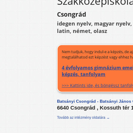
Szakközépiskol
Csongrád
idegen nyelv, magyar nyelv, 
latin, német, olasz
Nem tudjuk, hogy indul-e a képzés, de a
megtalálhatod ezt képzést vagy ehhez h
4 évfolyamos gimnázium emel
képzés, tanfolyam
>>> Kattints ide, és böngéssz tanf
Batsányi Csongrád - Batsányi János
6640 Csongrád , Kossuth tér 
Tovább az intézmény oldalára →