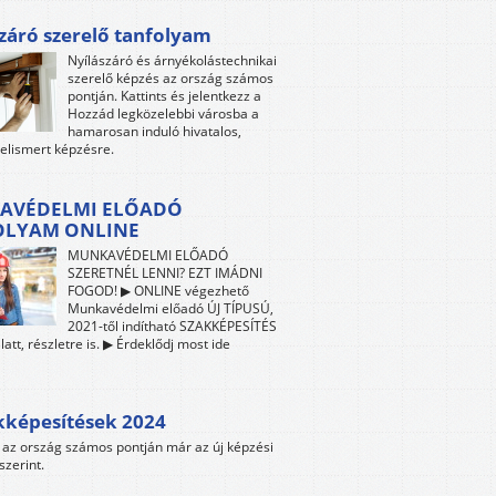
záró szerelő tanfolyam
Nyílászáró és árnyékolástechnikai
szerelő képzés az ország számos
pontján. Kattints és jelentkezz a
Hozzád legközelebbi városba a
hamarosan induló hivatalos,
 elismert képzésre.
AVÉDELMI ELŐADÓ
OLYAM ONLINE
MUNKAVÉDELMI ELŐADÓ
SZERETNÉL LENNI? EZT IMÁDNI
FOGOD! ▶ ONLINE végezhető
Munkavédelmi előadó ÚJ TÍPUSÚ,
2021-től indítható SZAKKÉPESÍTÉS
att, részletre is. ▶ Érdeklődj most ide
kképesítések 2024
az ország számos pontján már az új képzési
szerint.