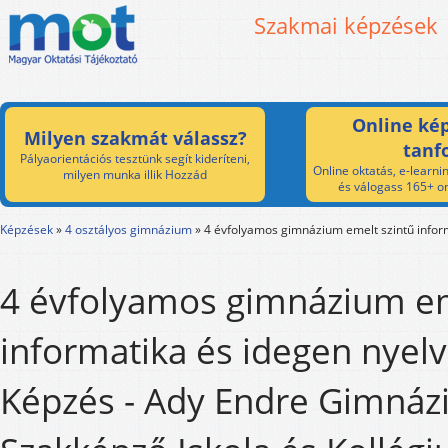
Szakmai képzések
Online kép
Milyen szakmát válassz?
tanf
Pályaorientációs tesztünk segít kideríteni,
Online oktatás, e-learnin
milyen munka illik Hozzád
és válogass 165+ on
Képzések
»
4 osztályos gimnázium
»
4 évfolyamos gimnázium emelt szintű inform
4 évfolyamos gimnázium em
informatika és idegen nyelv
Képzés - Ady Endre Gimnáz