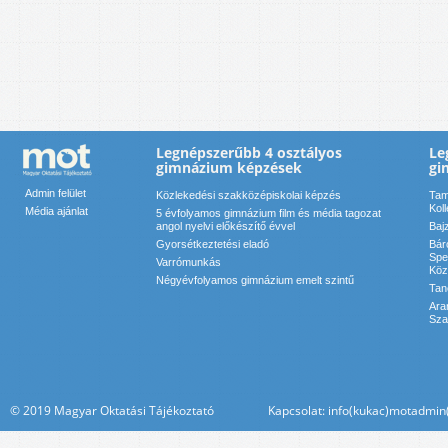
Legnépszerűbb 4 osztályos
Le
gimnázium képzések
gi
Admin felület
Közlekedési szakközépiskolai képzés
Tam
Kol
Média ajánlat
5 évfolyamos gimnázium film és média tagozat
angol nyelvi előkészítő évvel
Baj
Gyorsétkeztetési eladó
Bár
Spe
Varrómunkás
Köz
Négyévfolyamos gimnázium emelt szintű
Tan
Ara
Sza
© 2019 Magyar Oktatási Tájékoztató Kapcsolat: info(kukac)motadmin(