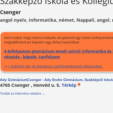
Szakképző Iskola és Kollég
Csenger
angol nyelv, informatika, német, Nappali, angol,
Nem tudjuk, hogy indul-e a képzés, de ajánlunk egy másik tanfolyamkeres
megtalálhatod ezt képzést vagy ehhez hasonlókat:
4 évfolyamos gimnázium emelt szintű informatika és 
oktatás - képzés, tanfolyam
>>> Kattints ide, és böngéssz tanfolyamkereső oldalunkon.
Ady GimnáziumCsenger - Ady Endre Gimnázium, Szakképző Iskol
4765 Csenger , Honvéd u. 5.
Térkép
Tovább az intézmény oldalára →