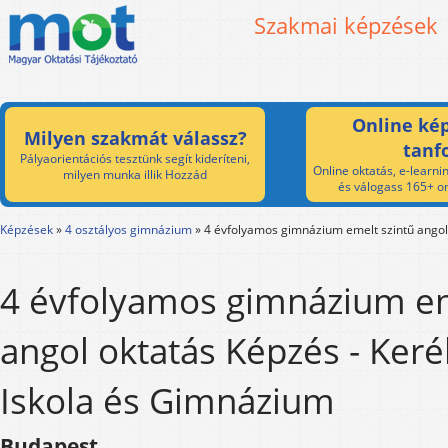
Szakmai képzések
Online kép
Milyen szakmát válassz?
tanf
Pályaorientációs tesztünk segít kideríteni,
Online oktatás, e-learnin
milyen munka illik Hozzád
és válogass 165+ on
Képzések
»
4 osztályos gimnázium
»
4 évfolyamos gimnázium emelt szintű angol
4 évfolyamos gimnázium em
angol oktatás Képzés - Keré
Iskola és Gimnázium
Budapest