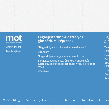
Legnépszerűbb 4 osztályos
Le
gimnázium képzések
gi
Admin felület
Négyévfolyamos gimnázium emelt szintű
Tam
Kol
Média ajánlat
Virágkötő
Baj
Négyévfolyamos gimnázium emelt szintű
Bár
5 évfolyamos szakközépiskola vendéglátás-
Spe
turisztika szakmacsoport angol nyelvi előkészítő
Köz
évvel
Tan
Kőműves
Ara
Sza
© 2019 Magyar Oktatási Tájékoztató Kapcsolat: info(kukac)motadmin(