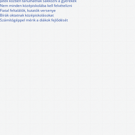
Játék közben tanulhatnak sakkozni a gyerekek
Nem minden középiskolába kell felvételizni
Fiatal feltalálók, kutatók versenye
Bírák oktatnak középiskolásokat
Számítógéppel mérik a diákok fejlődését