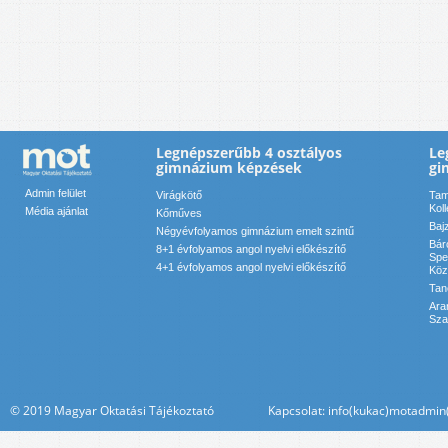
Legnépszerűbb 4 osztályos
Le
gimnázium képzések
gi
Admin felület
Virágkötő
Tam
Kol
Média ajánlat
Kőműves
Baj
Négyévfolyamos gimnázium emelt szintű
Bár
8+1 évfolyamos angol nyelvi előkészítő
Spe
4+1 évfolyamos angol nyelvi előkészítő
Köz
Tan
Ara
Sza
© 2019 Magyar Oktatási Tájékoztató Kapcsolat: info(kukac)motadmin(