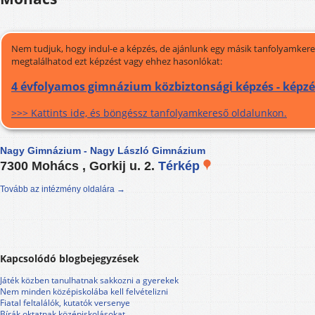
Nem tudjuk, hogy indul-e a képzés, de ajánlunk egy másik tanfolyamkeres
megtalálhatod ezt képzést vagy ehhez hasonlókat:
4 évfolyamos gimnázium közbiztonsági képzés - képzé
>>> Kattints ide, és böngéssz tanfolyamkereső oldalunkon.
Nagy Gimnázium - Nagy László Gimnázium
7300 Mohács , Gorkij u. 2.
Térkép
Tovább az intézmény oldalára →
Kapcsolódó blogbejegyzések
Játék közben tanulhatnak sakkozni a gyerekek
Nem minden középiskolába kell felvételizni
Fiatal feltalálók, kutatók versenye
Bírák oktatnak középiskolásokat