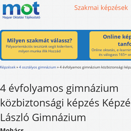
Szakmai képzések
Online kép
Milyen szakmát válassz?
tanf
Pályaorientációs tesztünk segít kideríteni,
Online oktatás, e-learnin
milyen munka illik Hozzád
és válogass 165+ on
Képzések
»
4 osztályos gimnázium
»
4 évfolyamos gimnázium közbiztonsági kép
4 évfolyamos gimnázium
közbiztonsági képzés Képzé
László Gimnázium
Mohács