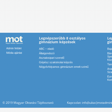
Legnépszerűbb 8 osztályos
Le
gimnázium képzések
gi
Admin felület
ABC – eladó
Baj
Média ajánlat
Állatgondozó
Bár
Spe
Asztalosipari szerelő
Köz
Gépész szakiskolai képzés
Tan
Négyévfolyamos gimnázium emelt szintű
Ara
Sza
Eur
Kom
© 2019 Magyar Oktatási Tájékoztató Kapcsolat: info(kukac)motadmin(