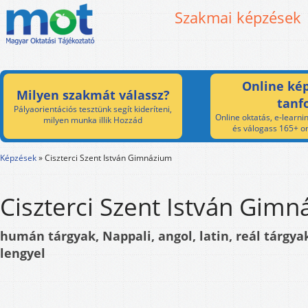
Szakmai képzések
Online kép
Milyen szakmát válassz?
tanf
Pályaorientációs tesztünk segít kideríteni,
Online oktatás, e-learnin
milyen munka illik Hozzád
és válogass 165+ on
Képzések
»
Ciszterci Szent István Gimnázium
Ciszterci Szent István Gim
humán tárgyak, Nappali, angol, latin, reál tárgya
lengyel