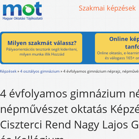
Szakmai képzések
Online kép
Milyen szakmát válassz?
tanf
Pályaorientációs tesztünk segít kideríteni,
Online oktatás, e-learnin
milyen munka illik Hozzád
és válogass 165+ on
Képzések
»
4 osztályos gimnázium
»
4 évfolyamos gimnázium néprajz, népművés
4 évfolyamos gimnázium né
népművészet oktatás Képzé
Ciszterci Rend Nagy Lajos