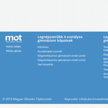
Legnépszerűbb 4 osztályos
Le
gimnázium képzések
gi
Admin felület
Kőműves
Tam
Kol
Média ajánlat
Asztalosipari szerelő
Baj
Négyévfolyamos gimnázium emelt szintű
Bár
Négyévfolyamos gimnázium emelt szintű
Spe
Varrómunkás
Köz
Tan
Ara
Sza
© 2019 Magyar Oktatási Tájékoztató Kapcsolat: info(kukac)motadmin(