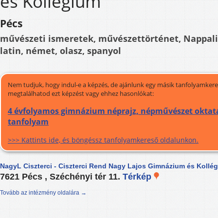
és Kollégium
Pécs
művészeti ismeretek, művészettörténet, Nappali, 
latin, német, olasz, spanyol
Nem tudjuk, hogy indul-e a képzés, de ajánlunk egy másik tanfolyamkeres
megtalálhatod ezt képzést vagy ehhez hasonlókat:
4 évfolyamos gimnázium néprajz, népművészet oktatá
tanfolyam
>>> Kattints ide, és böngéssz tanfolyamkereső oldalunkon.
NagyL Ciszterci - Ciszterci Rend Nagy Lajos Gimnázium és Kollé
7621 Pécs , Széchényi tér 11.
Térkép
Tovább az intézmény oldalára →