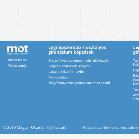
Legnépszerűbb 4 osztályos
Le
gimnázium képzések
gi
Admin felület
8+1 évfolyamos német nyelvi előkészítő
Tam
Kol
Média ajánlat
Gépész szakiskolai képzés
Baj
Lakástextilvarró, -javító
Bár
Parkgondozó
Spe
Négyévfolyamos gimnázium emelt szintű
Köz
Tan
Ara
Sza
© 2019 Magyar Oktatási Tájékoztató Kapcsolat: info(kukac)motadmin(