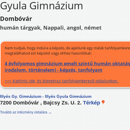
Gyula Gimnázium
Dombóvár
humán tárgyak, Nappali, angol, német
Nem tudjuk, hogy indul-e a képzés, de ajánlunk egy másik tanfolyamkeres
megtalálhatod ezt képzést vagy ehhez hasonlókat:
4 évfolyamos gimnázium emelt szintű humán oktatás
irodalom, történelem) - képzés, tanfolyam
>>> Kattints ide, és böngéssz tanfolyamkereső oldalunkon.
Illyés Gy. Gimnázium - Illyés Gyula Gimnázium
7200 Dombóvár , Bajcsy Zs. U. 2.
Térkép
Tovább az intézmény oldalára →