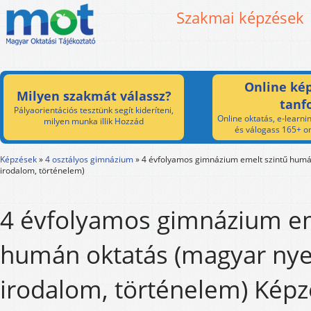
Szakmai képzések
Online kép
Milyen szakmát válassz?
tanf
Pályaorientációs tesztünk segít kideríteni,
Online oktatás, e-learnin
milyen munka illik Hozzád
és válogass 165+ on
Képzések
»
4 osztályos gimnázium
»
4 évfolyamos gimnázium emelt szintű humá
irodalom, történelem)
4 évfolyamos gimnázium em
humán oktatás (magyar nye
irodalom, történelem) Képzé