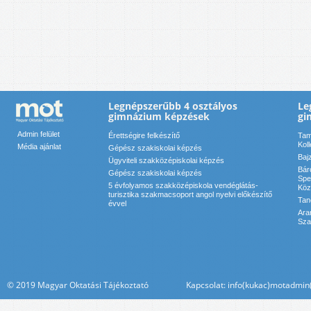
Legnépszerűbb 4 osztályos
Le
gimnázium képzések
gi
Admin felület
Érettségire felkészítő
Tam
Kol
Média ajánlat
Gépész szakiskolai képzés
Baj
Ügyviteli szakközépiskolai képzés
Bár
Gépész szakiskolai képzés
Spe
5 évfolyamos szakközépiskola vendéglátás-
Köz
turisztika szakmacsoport angol nyelvi előkészítő
Tan
évvel
Ara
Sza
© 2019 Magyar Oktatási Tájékoztató Kapcsolat: info(kukac)motadmin(