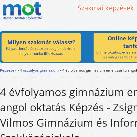
Szakmai képzések
Online kép
Milyen szakmát válassz?
tanf
Pályaorientációs tesztünk segít kideríteni,
Online oktatás, e-learnin
milyen munka illik Hozzád
és válogass 165+ on
Képzések
»
4 osztályos gimnázium
»
4 évfolyamos gimnázium emelt szintű angol
4 évfolyamos gimnázium em
angol oktatás Képzés - Zsi
Vilmos Gimnázium és Infor