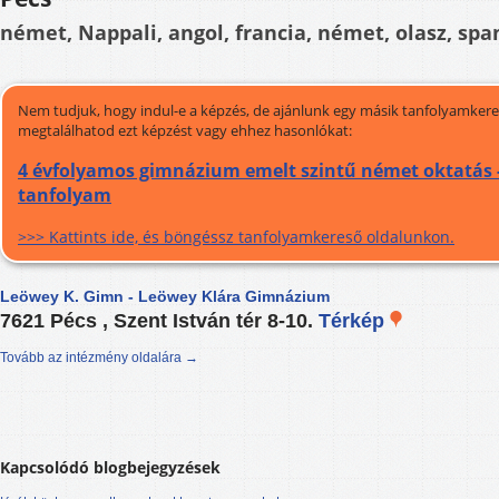
német, Nappali, angol, francia, német, olasz, spa
Nem tudjuk, hogy indul-e a képzés, de ajánlunk egy másik tanfolyamkeres
megtalálhatod ezt képzést vagy ehhez hasonlókat:
4 évfolyamos gimnázium emelt szintű német oktatás -
tanfolyam
>>> Kattints ide, és böngéssz tanfolyamkereső oldalunkon.
Leöwey K. Gimn - Leöwey Klára Gimnázium
7621 Pécs , Szent István tér 8-10.
Térkép
Tovább az intézmény oldalára →
Kapcsolódó blogbejegyzések