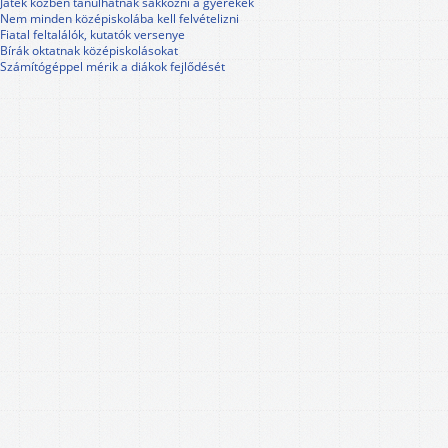
Játék közben tanulhatnak sakkozni a gyerekek
Nem minden középiskolába kell felvételizni
Fiatal feltalálók, kutatók versenye
Bírák oktatnak középiskolásokat
Számítógéppel mérik a diákok fejlődését