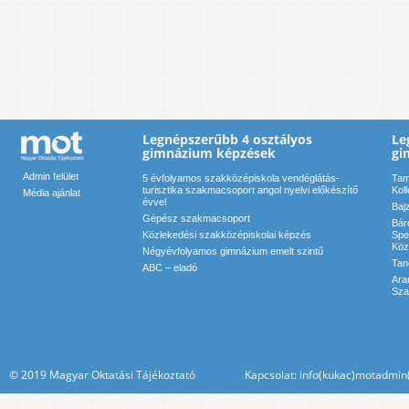
Legnépszerűbb 4 osztályos
Le
gimnázium képzések
gi
Admin felület
5 évfolyamos szakközépiskola vendéglátás-
Tam
turisztika szakmacsoport angol nyelvi előkészítő
Kol
Média ajánlat
évvel
Baj
Gépész szakmacsoport
Bár
Közlekedési szakközépiskolai képzés
Spe
Köz
Négyévfolyamos gimnázium emelt szintű
Tan
ABC – eladó
Ara
Sza
© 2019 Magyar Oktatási Tájékoztató Kapcsolat: info(kukac)motadmin(