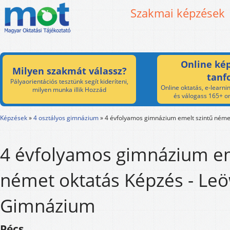
Szakmai képzések
Online kép
Milyen szakmát válassz?
tanf
Pályaorientációs tesztünk segít kideríteni,
Online oktatás, e-learnin
milyen munka illik Hozzád
és válogass 165+ on
Képzések
»
4 osztályos gimnázium
»
4 évfolyamos gimnázium emelt szintű néme
4 évfolyamos gimnázium em
német oktatás Képzés - Leö
Gimnázium
Pécs