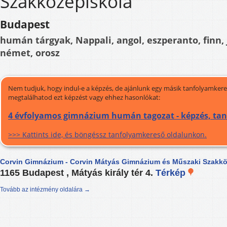
Szakközépiskola
Budapest
humán tárgyak, Nappali, angol, eszperanto, finn, 
német, orosz
Nem tudjuk, hogy indul-e a képzés, de ajánlunk egy másik tanfolyamkeres
megtalálhatod ezt képzést vagy ehhez hasonlókat:
4 évfolyamos gimnázium humán tagozat - képzés, ta
>>> Kattints ide, és böngéssz tanfolyamkereső oldalunkon.
Corvin Gimnázium - Corvin Mátyás Gimnázium és Műszaki Szakkö
1165 Budapest , Mátyás király tér 4.
Térkép
Tovább az intézmény oldalára →