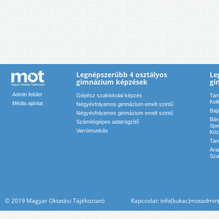
Legnépszerűbb 4 osztályos
Le
gimnázium képzések
gi
Admin felület
Gépész szakiskolai képzés
Tam
Kol
Média ajánlat
Négyévfolyamos gimnázium emelt szintű
Baj
Négyévfolyamos gimnázium emelt szintű
Bár
Számítógépes adatrögzítő
Spe
Varrómunkás
Köz
Tan
Ara
Sza
© 2019 Magyar Oktatási Tájékoztató Kapcsolat: info(kukac)motadmin(