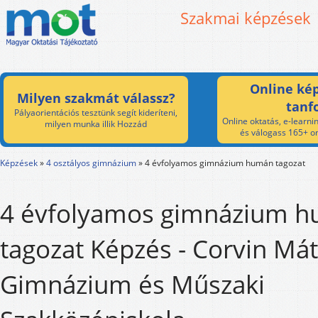
Szakmai képzések
Online kép
Milyen szakmát válassz?
tanf
Pályaorientációs tesztünk segít kideríteni,
Online oktatás, e-learnin
milyen munka illik Hozzád
és válogass 165+ on
Képzések
»
4 osztályos gimnázium
»
4 évfolyamos gimnázium humán tagozat
4 évfolyamos gimnázium 
tagozat Képzés - Corvin Má
Gimnázium és Műszaki