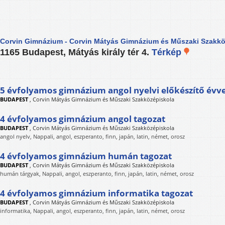
Corvin Gimnázium - Corvin Mátyás Gimnázium és Műszaki Szakkö
1165 Budapest, Mátyás király tér 4.
Térkép
5 évfolyamos gimnázium angol nyelvi előkészítő évve
BUDAPEST
,
Corvin Mátyás Gimnázium és Műszaki Szakközépiskola
4 évfolyamos gimnázium angol tagozat
BUDAPEST
,
Corvin Mátyás Gimnázium és Műszaki Szakközépiskola
angol nyelv, Nappali, angol, eszperanto, finn, japán, latin, német, orosz
4 évfolyamos gimnázium humán tagozat
BUDAPEST
,
Corvin Mátyás Gimnázium és Műszaki Szakközépiskola
humán tárgyak, Nappali, angol, eszperanto, finn, japán, latin, német, orosz
4 évfolyamos gimnázium informatika tagozat
BUDAPEST
,
Corvin Mátyás Gimnázium és Műszaki Szakközépiskola
informatika, Nappali, angol, eszperanto, finn, japán, latin, német, orosz