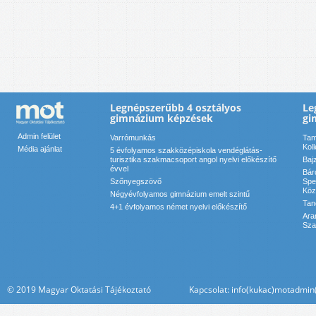
Legnépszerűbb 4 osztályos
Le
gimnázium képzések
gi
Admin felület
Varrómunkás
Tam
Kol
Média ajánlat
5 évfolyamos szakközépiskola vendéglátás-
turisztika szakmacsoport angol nyelvi előkészítő
Baj
évvel
Bár
Szőnyegszövő
Spe
Köz
Négyévfolyamos gimnázium emelt szintű
Tan
4+1 évfolyamos német nyelvi előkészítő
Ara
Sza
© 2019 Magyar Oktatási Tájékoztató Kapcsolat: info(kukac)motadmin(