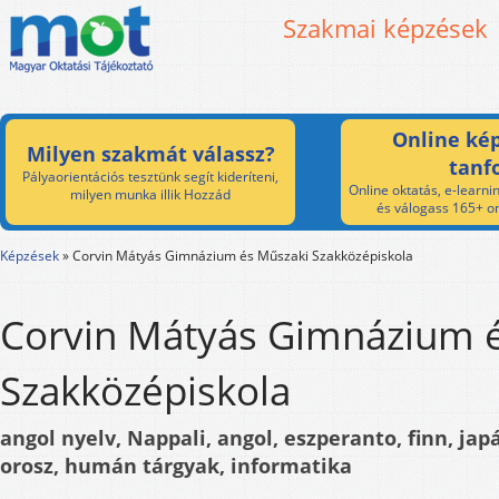
Szakmai képzések
Online kép
Milyen szakmát válassz?
tanf
Pályaorientációs tesztünk segít kideríteni,
Online oktatás, e-learnin
milyen munka illik Hozzád
és válogass 165+ on
Képzések
»
Corvin Mátyás Gimnázium és Műszaki Szakközépiskola
Corvin Mátyás Gimnázium 
Szakközépiskola
angol nyelv, Nappali, angol, eszperanto, finn, jap
orosz, humán tárgyak, informatika