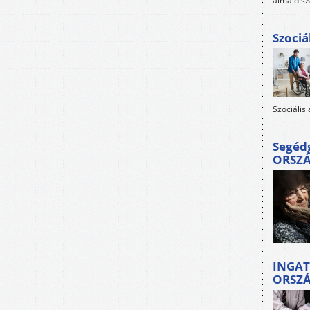
álmaid sz
Szociá
Szociális
Segéd
ORSZ
INGAT
ORSZ