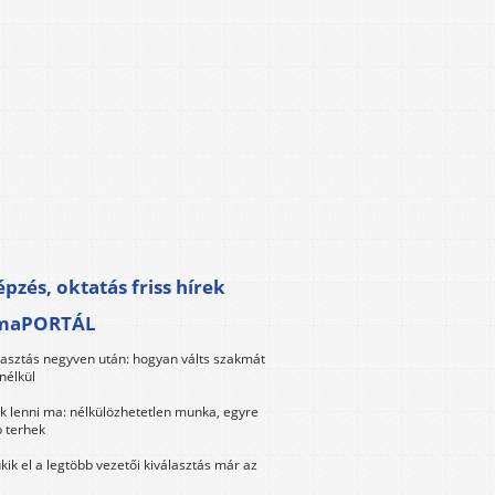
pzés, oktatás friss hírek
maPORTÁL
lasztás negyven után: hogyan válts szakmát
nélkül
k lenni ma: nélkülözhetetlen munka, egyre
 terhek
kik el a legtöbb vezetői kiválasztás már az