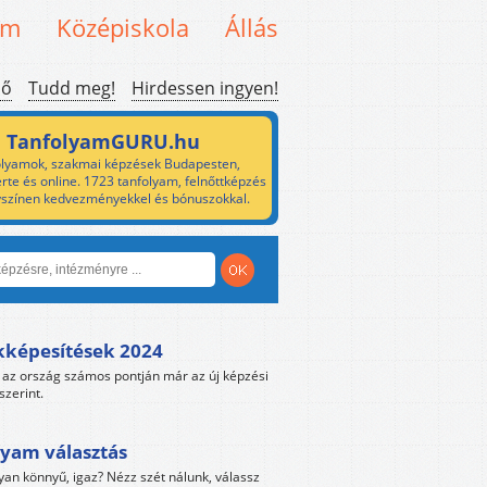
em
Középiskola
Állás
ső
Tudd meg!
Hirdessen ingyen!
TanfolyamGURU.hu
lyamok, szakmai képzések Budapesten,
rte és online. 1723 tanfolyam, felnőttképzés
yszínen kedvezményekkel és bónuszokkal.
kképesítések 2024
az ország számos pontján már az új képzési
szerint.
yam választás
yan könnyű, igaz? Nézz szét nálunk, válassz