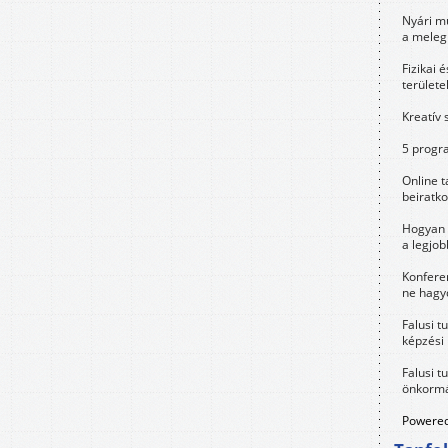
Nyári m
a meleg
Fizikai 
területe
Kreatív 
5 progra
Online t
beiratko
Hogyan 
a legjo
Konfere
ne hagyd
Falusi t
képzési
Falusi t
önkormá
Powered