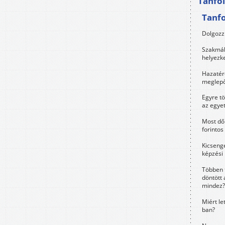
Tanfo
Tanf
Dolgozz 
Szakmák 
helyezk
Hazatérő
meglepő
Egyre t
az egye
Most dől
forintos
Kicsenge
képzési
Többen 
döntött 
mindez?
Miért le
ban?