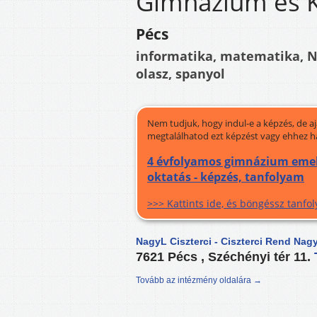
Gimnázium és 
Pécs
informatika, matematika, Nap
olasz, spanyol
Nem tudjuk, hogy indul-e a képzés, de a
megtalálhatod ezt képzést vagy ehhez h
4 évfolyamos gimnázium emel
oktatás - képzés, tanfolyam
>>> Kattints ide, és böngéssz tanf
NagyL Ciszterci - Ciszterci Rend Na
7621 Pécs , Széchényi tér 11.
Tovább az intézmény oldalára →