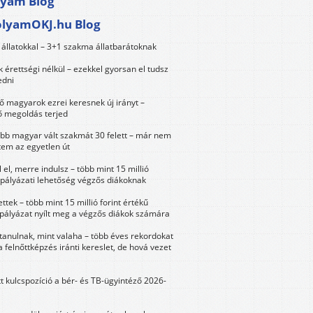
lyam Blog
olyamOKJ.hu Blog
állatokkal – 3+1 szakma állatbarátoknak
érettségi nélkül – ezekkel gyorsan el tudsz
edni
 magyarok ezrei keresnek új irányt –
 megoldás terjed
öbb magyar vált szakmát 30 felett – már nem
tem az egyetlen út
 el, merre indulsz – több mint 15 millió
 pályázati lehetőség végzős diákoknak
ttek – több mint 15 millió forint értékű
 pályázat nyílt meg a végzős diákok számára
tanulnak, mint valaha – több éves rekordokat
a felnőttképzés iránti kereslet, de hová vezet
tt kulcspozíció a bér- és TB-ügyintéző 2026-