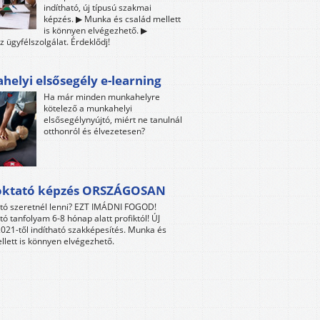
indítható, új típusú szakmai
képzés. ▶ Munka és család mellett
is könnyen elvégezhető. ▶
z ügyfélszolgálat. Érdeklődj!
elyi elsősegély e-learning
Ha már minden munkahelyre
kötelező a munkahelyi
elsősegélynyújtó, miért ne tanulnál
otthonról és élvezetesen?
oktató képzés ORSZÁGOSAN
tó szeretnél lenni? EZT IMÁDNI FOGOD!
tó tanfolyam 6-8 hónap alatt profiktól! ÚJ
021-től indítható szakképesítés. Munka és
llett is könnyen elvégezhető.