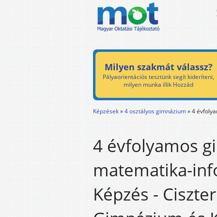
Milyen szakmát válassz?
Pályaorientációs tesztünk segít kideríteni,
milyen munka illik Hozzád
Képzések
»
4 osztályos gimnázium
»
4 évfoly
4 évfolyamos g
matematika-inf
Képzés - Ciszte