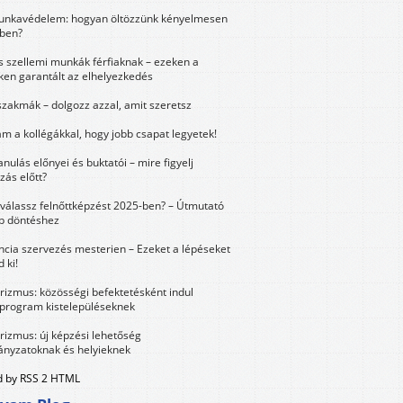
unkavédelem: hogyan öltözzünk kényelmesen
ben?
és szellemi munkák férfiaknak – ezeken a
ken garantált az elhelyezkedés
szakmák – dolgozz azzal, amit szeretsz
m a kollégákkal, hogy jobb csapat legyetek!
anulás előnyei és buktatói – mire figyelj
zás előtt?
válassz felnőttképzést 2025-ben? – Útmutató
bb döntéshez
ncia szervezés mesterien – Ezeket a lépéseket
 ki!
urizmus: közösségi befektetésként indul
 program kistelepüléseknek
urizmus: új képzési lehetőség
nyzatoknak és helyieknek
 by RSS 2 HTML