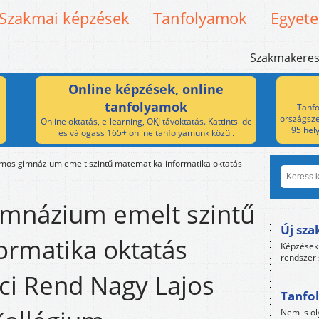
Szakmai képzések
Tanfolyamok
Egyet
Szakmakere
Online képzések, online
tanfolyamok
Tanfo
országsze
Online oktatás, e-learning, OKJ távoktatás. Kattints ide
95 hel
és válogass 165+ online tanfolyamunk közül.
amos gimnázium emelt szintű matematika-informatika oktatás
imnázium emelt szintű
Új sza
ormatika oktatás
Képzések 
rendszer 
rci Rend Nagy Lajos
Tanfol
Nem is ol