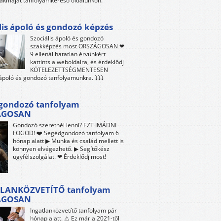
akmáját tanfolyamkereső oldalunkon.
lis ápoló és gondozó képzés
Szociális ápoló és gondozó
szakképzés most ORSZÁGOSAN ❤
9 ellenállhatatlan érvünkért
kattints a weboldalra, és érdeklődj
KÖTELEZETTSÉGMENTESEN
 ápoló és gondozó tanfolyamunkra. ⤵⤵⤵
gondozó tanfolyam
ÁGOSAN
Gondozó szeretnél lenni? EZT IMÁDNI
FOGOD! ❤️ Segédgondozó tanfolyam 6
hónap alatt ▶ Munka és család mellett is
könnyen elvégezhető. ▶ Segítőkész
ügyfélszolgálat. ❤ Érdeklődj most!
LANKÖZVETÍTŐ tanfolyam
ÁGOSAN
Ingatlanközvetítő tanfolyam pár
hónap alatt. ⚠ Ez már a 2021-től