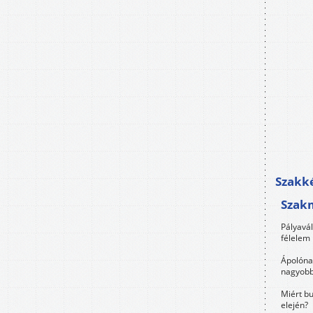
Szakké
Szak
Pályavá
félelem 
Ápolóna
nagyobb
Miért bu
elején?