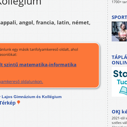
Kollégium
1700+ tan
SPORT
pali, angol, francia, latin, német,
jánlunk egy másik tanfolyamkereső oldalt, ahol
asonlókat:
TÁPLÁ
ONLI
t szintű matematika-informatika
olyamkereső oldalunkon.
gy Lajos Gimnázium és Kollégium
Térkép
OKJ ké
2021-től i
széles vá