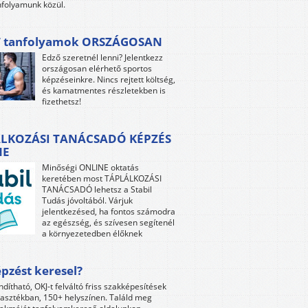
folyamunk közül.
 tanfolyamok ORSZÁGOSAN
Edző szeretnél lenni? Jelentkezz
országosan elérhető sportos
képzéseinkre. Nincs rejtett költség,
és kamatmentes részletekben is
fizethetsz!
LKOZÁSI TANÁCSADÓ KÉPZÉS
NE
Minőségi ONLINE oktatás
keretében most TÁPLÁLKOZÁSI
TANÁCSADÓ lehetsz a Stabil
Tudás jóvoltából. Várjuk
jelentkezésed, ha fontos számodra
az egészség, és szívesen segítenél
a környezetedben élőknek
pzést keresel?
ndítható, OKJ-t felváltó friss szakképesítések
lasztékban, 150+ helyszínen. Találd meg