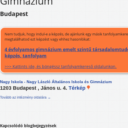
Gimnázium
Budapest
Nem tudjuk, hogy indul-e a képzés, de ajánlunk egy másik tanfolyamkeres
megtalálhatod ezt képzést vagy ehhez hasonlókat:
4 évfolyamos gimnázium emelt szintű társadalomtud
képzés, tanfolyam
>>> Kattints ide, és böngéssz tanfolyamkereső oldalunkon.
Nagy Iskola - Nagy László Általános Iskola és Gimnázium
1203 Budapest , János u. 4.
Térkép
Tovább az intézmény oldalára →
Kapcsolódó blogbejegyzések