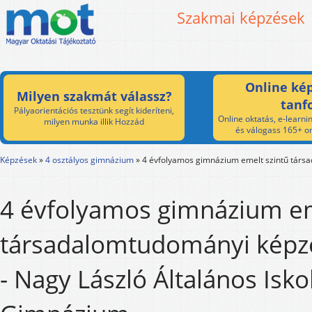
Szakmai képzések
Online kép
Milyen szakmát válassz?
tanf
Pályaorientációs tesztünk segít kideríteni,
Online oktatás, e-learnin
milyen munka illik Hozzád
és válogass 165+ on
Képzések
»
4 osztályos gimnázium
»
4 évfolyamos gimnázium emelt szintű társ
4 évfolyamos gimnázium em
társadalomtudományi képz
- Nagy László Általános Isko