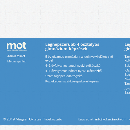
Legnépszerűbb 4 osztályos
Le
gimnázium képzések
gi
Admin felület
5 évfolyamos gimnázium angol nyelvi előkészítő
Tam
évvel
Kol
Média ajánlat
4+1 évfolyamos angol nyelvi előkészítő
Baj
4+1 évfolyamos német nyelvi előkészítő
Bár
Spe
Számítógépes adatrögzítő
Köz
Közlekedési szakközépiskolai képzés
Tan
Ara
Sza
© 2019 Magyar Oktatási Tájékoztató Kapcsolat: info(kukac)motadmin(